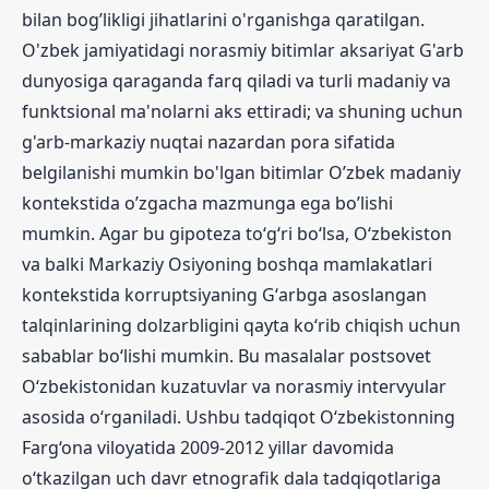
bilan bog’likligi jihatlarini o'rganishga qaratilgan.
O'zbek jamiyatidagi norasmiy bitimlar aksariyat G'arb
dunyosiga qaraganda farq qiladi va turli madaniy va
funktsional ma'nolarni aks ettiradi; va shuning uchun
g'arb-markaziy nuqtai nazardan pora sifatida
belgilanishi mumkin bo'lgan bitimlar O’zbek madaniy
kontekstida o’zgacha mazmunga ega bo’lishi
mumkin. Agar bu gipoteza toʻgʻri boʻlsa, Oʻzbekiston
va balki Markaziy Osiyoning boshqa mamlakatlari
kontekstida korruptsiyaning Gʻarbga asoslangan
talqinlarining dolzarbligini qayta koʻrib chiqish uchun
sabablar boʻlishi mumkin. Bu masalalar postsovet
O‘zbekistonidan kuzatuvlar va norasmiy intervyular
asosida o‘rganiladi. Ushbu tadqiqot O‘zbekistonning
Farg‘ona viloyatida 2009-2012 yillar davomida
o‘tkazilgan uch davr etnografik dala tadqiqotlariga