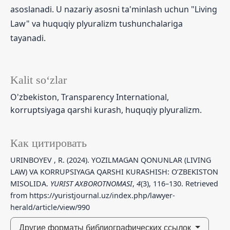
asoslanadi. U nazariy asosni ta'minlash uchun "Living
Law" va huquqiy plyuralizm tushunchalariga
tayanadi.
Kalit so‘zlar
O'zbekiston, Transparency International,
korruptsiyaga qarshi kurash, huquqiy plyuralizm.
Как цитировать
URINBOYEV , R. (2024). YOZILMAGAN QONUNLAR (LIVING
LAW) VA KORRUPSIYAGA QARSHI KURASHISH: O’ZBEKISTON
MISOLIDA.
YURIST AXBOROTNOMASI
,
4
(3), 116–130. Retrieved
from https://yuristjournal.uz/index.php/lawyer-
herald/article/view/990
Другие форматы библиографических ссылок