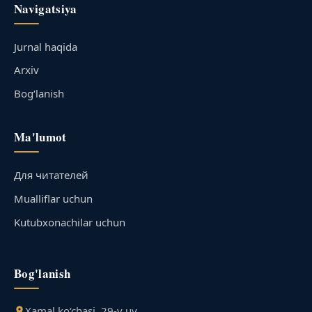
Navigatsiya
Jurnal haqida
Arxiv
Bog‘lanish
Ma'lumot
Для читателей
Mualliflar uchun
Kutubxonachilar uchun
Bog'lanish
Xamal ko‘chasi, 29-v uy