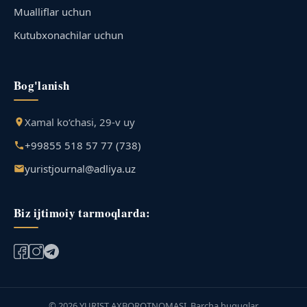
Mualliflar uchun
Kutubxonachilar uchun
Bog'lanish
Xamal ko‘chasi, 29-v uy
+99855 518 57 77 (738)
yuristjournal@adliya.uz
Biz ijtimoiy tarmoqlarda:
© 2026 YURIST AXBOROTNOMASI. Barcha huquqlar