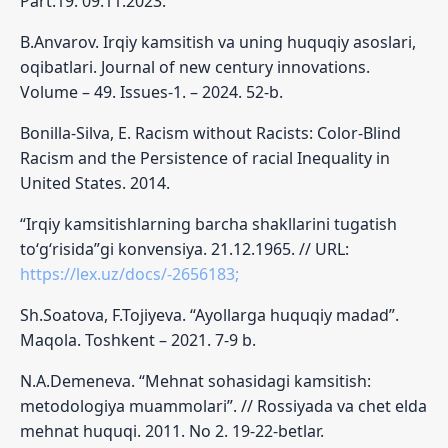
Part:19. 09.11.2023.
B.Anvarov. Irqiy kamsitish va uning huquqiy asoslari,
oqibatlari. Journal of new century innovations.
Volume – 49. Issues-1. – 2024. 52-b.
Bonilla-Silva, E. Racism without Racists: Color-Blind
Racism and the Persistence of racial Inequality in
United States. 2014.
“Irqiy kamsitishlarning barcha shakllarini tugatish
to‘g‘risida”gi konvensiya. 21.12.1965. // URL:
https://lex.uz/docs/-2656183;
Sh.Soatova, F.Tojiyeva. “Ayollarga huquqiy madad”.
Maqola. Toshkent – 2021. 7-9 b.
N.A.Demeneva. “Mehnat sohasidagi kamsitish:
metodologiya muammolari”. // Rossiyada va chet elda
mehnat huquqi. 2011. No 2. 19-22-betlar.