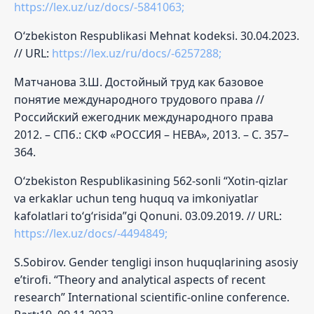
https://lex.uz/uz/docs/-5841063;
O‘zbekiston Respublikasi Mehnat kodeksi. 30.04.2023.
// URL:
https://lex.uz/ru/docs/-6257288;
Матчанова З.Ш. Достойный труд как базовое
понятие международного трудового права //
Российский ежегодник международного права
2012. – СПб.: СКФ «РОССИЯ – НЕВА», 2013. – С. 357–
364.
O‘zbekiston Respublikasining 562-sonli “Xotin-qizlar
va erkaklar uchun teng huquq va imkoniyatlar
kafolatlari to‘g‘risida”gi Qonuni. 03.09.2019. // URL:
https://lex.uz/docs/-4494849;
S.Sobirov. Gender tengligi inson huquqlarining asosiy
e’tirofi. “Theory and analytical aspects of recent
research” International scientific-online conference.