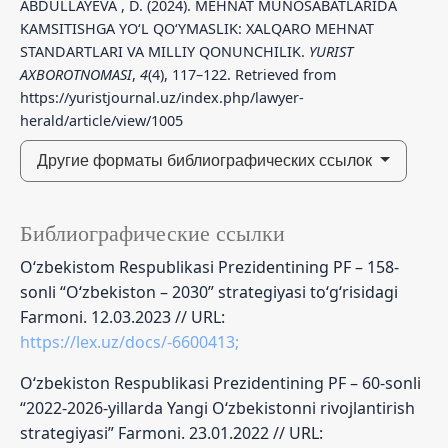
ABDULLAYEVA , D. (2024). MEHNAT MUNOSABATLARIDA
KAMSITISHGA YO‘L QO‘YMASLIK: XALQARO MEHNAT
STANDARTLARI VA MILLIY QONUNCHILIK.
YURIST
AXBOROTNOMASI
,
4
(4), 117–122. Retrieved from
https://yuristjournal.uz/index.php/lawyer-
herald/article/view/1005
Другие форматы библиографических ссылок
Библиографические ссылки
O‘zbekistom Respublikasi Prezidentining PF – 158-
sonli “O‘zbekiston – 2030” strategiyasi to‘g‘risidagi
Farmoni. 12.03.2023 // URL:
https://lex.uz/docs/-6600413;
O‘zbekiston Respublikasi Prezidentining PF – 60-sonli
“2022-2026-yillarda Yangi O‘zbekistonni rivojlantirish
strategiyasi” Farmoni. 23.01.2022 // URL: