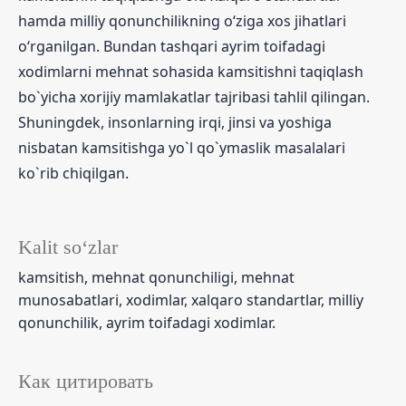
hamda milliy qonunchilikning o‘ziga xos jihatlari
o‘rganilgan. Bundan tashqari ayrim toifadagi
xodimlarni mehnat sohasida kamsitishni taqiqlash
bo`yicha xorijiy mamlakatlar tajribasi tahlil qilingan.
Shuningdek, insonlarning irqi, jinsi va yoshiga
nisbatan kamsitishga yo`l qo`ymaslik masalalari
ko`rib chiqilgan.
Kalit so‘zlar
kamsitish, mehnat qonunchiligi, mehnat
munosabatlari, xodimlar, xalqaro standartlar, milliy
qonunchilik, ayrim toifadagi xodimlar.
Как цитировать