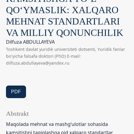
QO‘YMASLIK: XALQARO
MEHNAT STANDARTLARI
VA MILLIY QONUNCHILIK
Dilfuza ABDULLAYEVA
Toshkent davlat yuridik universiteti dotsenti, Yuridik fanlar
boʼyicha falsafa doktori (PhD) E-mail:
dilfuza.abdullayeva@yandex.ru
PDF
Abstrakt
Maqolada mehnat va mashg‘ulotlar sohasida
kamsitishni taqiqlashga oid xalqaro standartlar