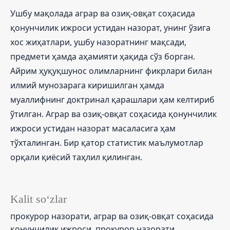
Ушбу мақолада аграр ва озиқ-овқат соҳасида
қонунчилик ижроси устидан назорат, унинг ўзига
хос жиҳатлари, ушбу назоратнинг мақсади,
предмети ҳамда аҳамияти ҳақида сўз борган.
Айрим ҳуқуқшунос олимларнинг фикрлари билан
илмий мунозарага киришилган ҳамда
муаллифнинг доктринал қарашлари ҳам келтириб
ўтилган. Аграр ва озиқ-овқат соҳасида қонунчилик
ижроси устидан назорат масаласига ҳам
тўхталинган. Бир қатор статистик маълумотлар
орқали қиёсий таҳлил қилинган.
Kalit so‘zlar
прокурор назорати, аграр ва озиқ-овқат соҳасида
қонунчилик ижроси, прокурор назорати