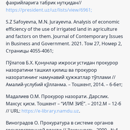
фахрийларига табрик нутқидан//
https://president.uz/uz/lists/view/6961;
S.Z Safoyevna, M.N. Jurayevna. Analysis of economic
efficiency of the use of irrigated land in agriculture
and factors on them. Journal of Contemporary Issues
in Business and Government. 2021. Том 27, Номер 2,
Страницы 4055-4061;
Пўлатов Б.Х. Қонунлар ижроси устидан прокурор
назоратини ташкил қилиш ва прокурор
назоратининг намунавий ҳужжатлар тўплами //
Амалий-услубий қўлланма. – Тошкент, 2014. – 6-бет;
Мадалиев О.М. Прокурор назорати. Дарслик.
Махсус қисм. Тошкент – “ИЛМ ЗИЁ”. – 2012.М – 12-б
// URL:
https://e-library.namdu.uz
.
Виноградов О. Прокуратура в системе органов
государственной власти // Законность, 2000. -№4. -