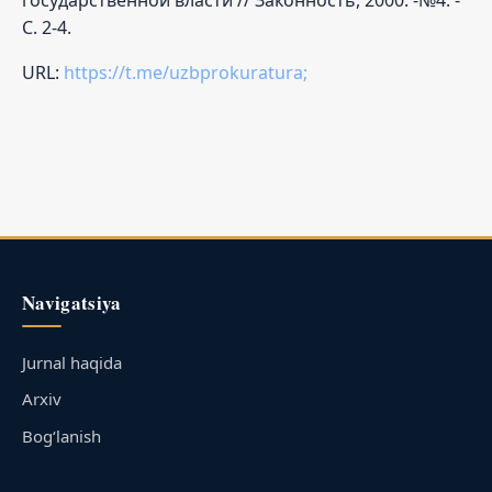
С. 2-4.
URL:
https://t.me/uzbprokuratura;
Navigatsiya
Jurnal haqida
Arxiv
Bog‘lanish