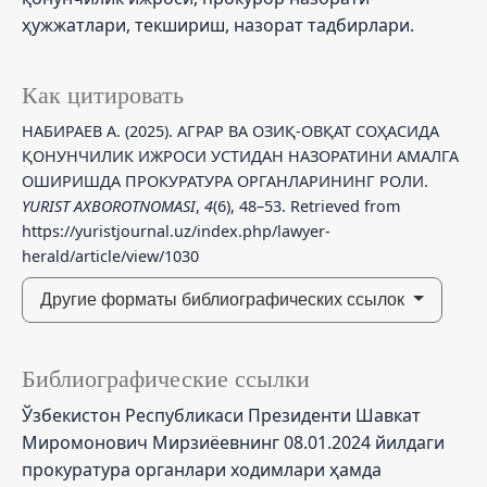
ҳужжатлари, текшириш, назорат тадбирлари.
Как цитировать
НАБИРАEВ А. (2025). АГРАР ВА ОЗИҚ-ОВҚАТ СОҲАСИДА
ҚОНУНЧИЛИК ИЖРОСИ УСТИДАН НАЗОРАТИНИ АМАЛГА
ОШИРИШДА ПРОКУРАТУРА ОРГАНЛАРИНИНГ РОЛИ.
YURIST AXBOROTNOMASI
,
4
(6), 48–53. Retrieved from
https://yuristjournal.uz/index.php/lawyer-
herald/article/view/1030
Другие форматы библиографических ссылок
Библиографические ссылки
Ўзбекистон Республикаси Президенти Шавкат
Миромонович Мирзиёевнинг 08.01.2024 йилдаги
прокуратура органлари ходимлари ҳамда