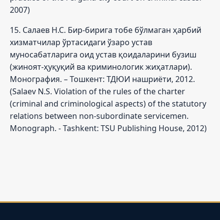
2007)
15. Салаев Н.С. Бир-бирига тобе бўлмаган ҳарбий
хизматчилар ўртасидаги ўзаро устав
муносабатларига оид устав қоидаларини бузиш
(жиноят-ҳуқуқий ва криминологик жиҳатлари).
Монография. – Тошкент: ТДЮИ нашриёти, 2012.
(Salaev N.S. Violation of the rules of the charter
(criminal and criminological aspects) of the statutory
relations between non-subordinate servicemen.
Monograph. - Tashkent: TSU Publishing House, 2012)