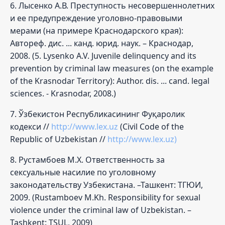
6. Лысенко А.В. Преступность несовершеннолетних
и ее предупреждение уголовно-правовыми
мерами (на примере Краснодарского края):
Автореф. дис. ... канд. юрид. наук. – Краснодар,
2008. (5. Lysenko A.V. Juvenile delinquency and its
prevention by criminal law measures (on the example
of the Krasnodar Territory): Author. dis. ... cand. legal
sciences. - Krasnodar, 2008.)
7. Ўзбекистон Республикасининг Фуқаролик
кодекси //
http://www.lex.uz
(Civil Code of the
Republic of Uzbekistan //
http://www.lex.uz)
8. Рустамбоев М.Х. Ответственность за
сексуальные насилие по уголовному
законодательству Узбекистана. –Ташкент: ТГЮИ,
2009. (Rustamboev M.Kh. Responsibility for sexual
violence under the criminal law of Uzbekistan. –
Tashkent: TSUL, 2009)