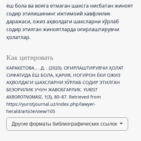
ёш бола ва вояга етмаган шахсга нисбатан жиноят
содир этилишининг ижтимоий хавфлилик
даражаси, ожиз аҳволдаги шахсларни хўрлаб
содир этилган жиноятларда оғирлаштирувчи
ҳолатлар.
Как цитировать
КАРАКЕТОВА , . Д. . (2020). ОҒИРЛАШТИРУВЧИ ҲОЛАТ
СИФАТИДА ЁШ БОЛА, ҚАРИЯ, НОГИРОН ЁКИ ОЖИЗ
АҲВОЛДАГИ ШАХСЛАРНИ ХЎРЛАБ СОДИР ЭТИЛГАН
БЕЗОРИЛИК УЧУН ЖАВОБГАРЛИК.
YURIST
AXBOROTNOMASI
,
1
(3), 80–87. Retrieved from
https://yuristjournal.uz/index.php/lawyer-
herald/article/view/105
Другие форматы библиографических ссылок