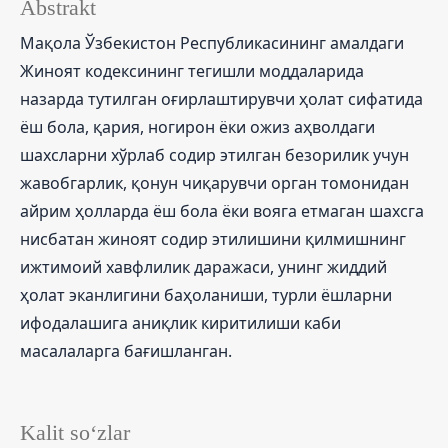
Abstrakt
Мақола Ўзбекистон Республикасининг амалдаги
Жиноят кодексининг тегишли моддаларида
назарда тутилган оғирлаштирувчи ҳолат сифатида
ёш бола, қария, ногирон ёки ожиз аҳволдаги
шахсларни хўрлаб содир этилган безорилик учун
жавобгарлик, қонун чиқарувчи орган томонидан
айрим ҳолларда ёш бола ёки вояга етмаган шахсга
нисбатан жиноят содир этилишини қилмишнинг
ижтимоий хавфлилик даражаси, унинг жиддий
ҳолат эканлигини баҳоланиши, турли ёшларни
ифодалашига аниқлик киритилиши каби
масалаларга бағишланган.
Kalit so‘zlar