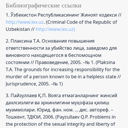
Библиографические ссылки
1. Ўзбекистон Республикасининг Жиноят кодекси //
http://www.lex.uz
. (Criminal Code of the Republic of
Uzbekistan //
http://www.lex.uz)
2. Плаксина Т.А. Основания повышения
ответственности за убийство лица, заведомо для
виновного находящегося в беспомощном
состоянии // Правоведение, 2005. –№ 1. (Plaksina
T.A. The grounds for increasing responsibility for the
murder of a person known to be in a helpless state //
Jurisprudence, 2005. –№ 1)
3. Пайзуллаев Қ.П. Вояга етмаганларнинг жинсий
дахлсизлиги ва эркинлигини муҳофаза қилиш
муаммолари. Юрид. фан. ном. ... дис. автореф. –
Тошкент, ТДЮИ, 2006. (Payzullaev Q.P. Problems in
the protection of the sexual integrity and liberty of