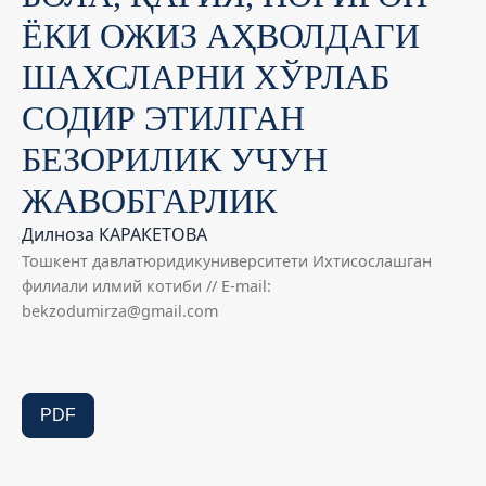
ЁКИ ОЖИЗ АҲВОЛДАГИ
ШАХСЛАРНИ ХЎРЛАБ
СОДИР ЭТИЛГАН
БЕЗОРИЛИК УЧУН
ЖАВОБГАРЛИК
Дилноза КАРАКЕТОВА
Тошкент давлатюридикуниверситети Ихтисослашган
филиали илмий котиби // E-mail:
bekzodumirza@gmail.com
PDF