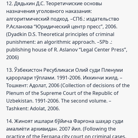
12. Дядькин Д.С. Теоретичиские основы
назначения уголовного наказания:
алгоритмический подход. –СПб.: издательство
Р.Асланова “Юридический центр пресс”, 2006.
(Dyadkin D.S. Theoretical principles of criminal
punishment: an algorithmic approach. –SPb .:
publishing house of R. Aslanov “Legal Center Press”,
2006)
13. Ўзбекистон Ресубликаси Олий суди Пленуми
қарорлари тўплами. 1991-2006. Иккинчи жилд. –
Тошкент: Адолат, 2006 (Collection of decisions of the
Plenum of the Supreme Court of the Republic of
Uzbekistan. 1991-2006. The second volume. –
Tashkent: Adolat, 2006.
14. Жиноят ишлари бўйича Фарғона шаҳар суди
амалиёти архивидан. 2007 йил. (Following the
practice of the Fergana city court on criminal cases.