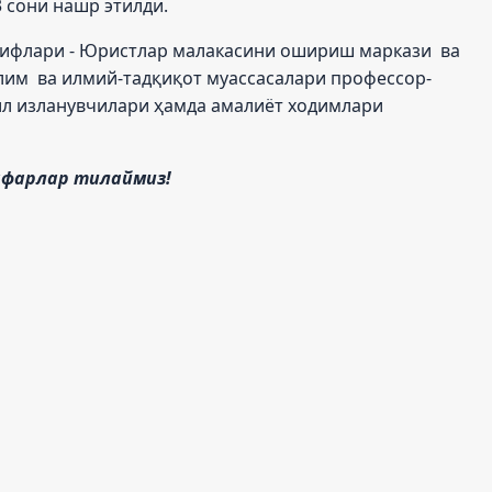
 сони нашр этилди.
ри - Юристлар малакасини ошириш маркази ва
лим ва илмий-тадқиқот муассасалари профессор-
ил изланувчилари ҳамда амалиёт ходимлари
рлар тилаймиз!