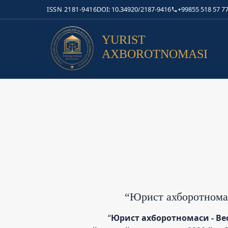
ISSN 2181-9416
DOI: 10.34920/2187-9416
+99855 518 57 77
YURIST
AXBOROTNOMASI
“Юрист ахборотномас
“
Юрист ахборотномаси - Вес