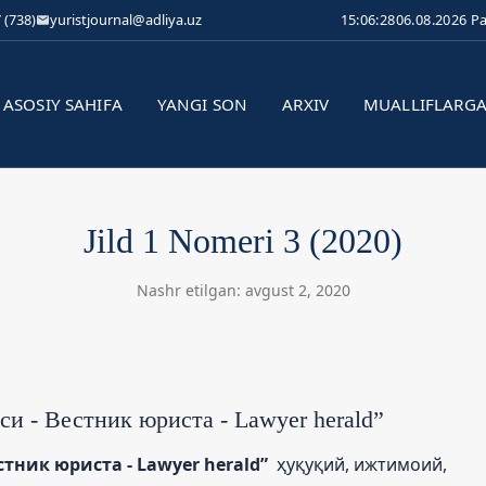
 (738)
yuristjournal@adliya.uz
15:06:29
06.08.2026 P
ASOSIY SAHIFA
YANGI SON
ARXIV
MUALLIFLARG
Jild 1 Nomeri 3 (2020)
Nashr etilgan: avgust 2, 2020
и - Вестник юриста - Lawyer herald”
тник юриста - Lawyer herald”
ҳуқуқий, ижтимоий,