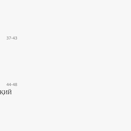
37-43
44-48
УҚИЙ