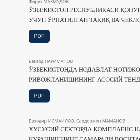
Фируз МАХМУДОВ
ЎЗБЕКИСТОН РЕСПУБЛИКАСИ ҚОНУ
УЧУН ЎРНАТИЛГАН ТАҚИҚ ВА ЧЕК
PDF
Бекзод НАРИМАНОВ
ЎЗБЕКИСТОНДА НОДАВЛАТ НОТИЖО
РИВОЖЛАНИШИНИНГ АСОСИЙ ТЕН
PDF
Баходир ИСМАИЛОВ, Сардоржон МАМАНОВ
ХУСУСИЙ СЕКТОРДА КОМПЛАЕНС Н
КУРАШИШНИНГ САМАРАЛИ ВОСИТ