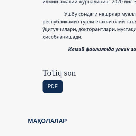
илмий-амалий журналининг 2020 йил 3
Ушбу сондаги нашрлар муаллифла
республикамиз турли етакчи олий таъ
ўқитувчилари, докторантлари, мустақ
ҳисобланишади.
Илмий фаолиятда улкан зафа
To'liq son
PDF
МАҚОЛАЛАР