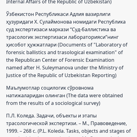
Internal Affairs of the Republic of Uzbekistan)
Ўзбекистон Республикаси Адлия вазирлиги
ҳузуридаги Х. Сулаймонова номидаги Республика
суд экспертизаси маркази “Суд-баллистика ва
трасологик экспертизаси лабораторияси”нинг
ҳисобот ҳужжатлари (Documents of "Laboratory of
forensic ballistics and trasological examination" of
the Republican Center of Forensic Examination
named after H. Suleymanova under the Ministry of
Justice of the Republic of Uzbekistan Reporting)
Маълумотлар социлогик сўровнома
натижаларидан олинган (The data were obtained
from the results of a sociological survey)
П.Л. Коледа. Задачи, объекты и этапы
трасологической экспертизи. – М., Правоведение,
1999. – 268 с. (P.L. Koleda. Tasks, objects and stages of