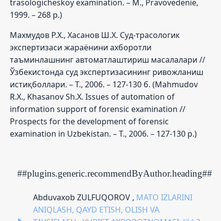
trasologicheskoy examination. – M., Pravovedenie,
1999. – 268 p.)
Махмудов Р.Х., Хасанов Ш.Х. Суд-трасологик
экспертизаси жараёнини ахборотли
таъминлашнинг автоматлаштириш масалалари //
Ўзбекистонда суд экспертизасининг ривожланиш
истиқболлари. – Т., 2006. – 127-130 б. (Mahmudov
R.X., Khasanov Sh.X. Issues of automation of
information support of forensic examination //
Prospects for the development of forensic
examination in Uzbekistan. – T., 2006. – 127-130 p.)
##plugins.generic.recommendByAuthor.heading##
Abduvaxob ZULFUQOROV ,
MATO IZLARINI
ANIQLASH, QAYD ETISH, OLISH VA