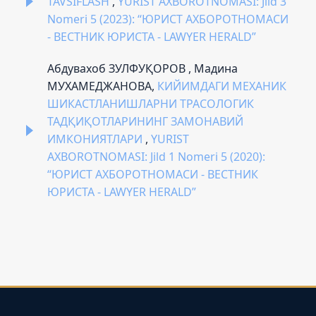
TAVSIFLASH
,
YURIST AXBOROTNOMASI: Jild 3
Nomeri 5 (2023): “ЮРИСТ АХБОРОТНОМАСИ
- ВЕСТНИК ЮРИСТА - LAWYER HERALD”
Абдувахоб ЗУЛФУҚОРОВ , Мадина
МУХАМЕДЖАНОВА,
КИЙИМДАГИ МEХАНИК
ШИКАСТЛАНИШЛАРНИ ТРАСOЛOГИК
ТАДҚИҚОТЛАРИНИНГ ЗАМOНАВИЙ
ИМКOНИЯТЛАРИ
,
YURIST
AXBOROTNOMASI: Jild 1 Nomeri 5 (2020):
“ЮРИСТ АХБОРОТНОМАСИ - ВЕСТНИК
ЮРИСТА - LAWYER HERALD”