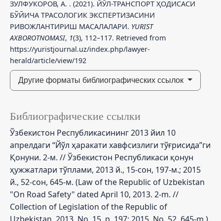
ЗУЛФУКОРОВ, А. . (2021). ЙЎЛ-ТРАНСПОРТ ҲОДИСАСИ
БЎЙИЧА ТРАСОЛОГИК ЭКСПЕРТИЗАСИНИ
РИВОЖЛАНТИРИШ МАСАЛАЛАРИ.
YURIST
AXBOROTNOMASI
,
1
(3), 112–117. Retrieved from
https://yuristjournal.uz/index.php/lawyer-
herald/article/view/192
Другие форматы библиографических ссылок
Библиографические ссылки
Ўзбекистон Республикасининг 2013 йил 10
апрелдаги “Йўл ҳаракати хавфсизлиги тўғрисида”ги
Қонуни. 2-м. // Ўзбекистон Республикаси қонун
ҳужжатлари тўплами, 2013 й., 15-сон, 197-м.; 2015
й., 52-сон, 645-м. (Law of the Republic of Uzbekistan
"On Road Safety" dated April 10, 2013. 2-m. //
Collection of Legislation of the Republic of
Uzbekistan, 2013, No. 15, p. 197; 2015, No. 52, 645-m.)