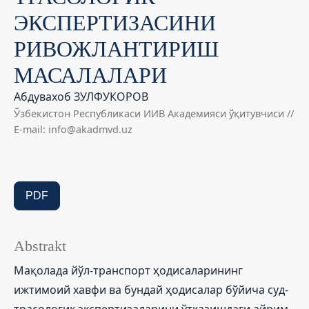
ЭКСПЕРТИЗАСИНИ
РИВОЖЛАНТИРИШ
МАСАЛАЛАРИ
Абдувахоб ЗУЛФУКОРОВ
Ўзбекистон Республикаси ИИВ Академияси ўқитувчиси //
E-mail: info@akadmvd.uz
PDF
Abstrakt
Мақолада йўл-транспорт ҳодисаларининг
ижтимоий хавфи ва бундай ҳодисалар бўйича суд-
трасологик экспертизаларини ўтказишдаги айрим