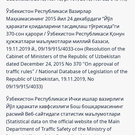
Ўзбекистон Республикаси Вазирлар
Маҳкамасининг 2015 йил 24 декабрдаги “Йўл
ҳаракати қоидаларини тасдиқлаш тўғрисида”ги
370-сон қарори / Ўзбекистон Республикаси Қонун
ҳужжатлари маълумотлари миллий базаси,
19.11.2019 й., 09/19/915/4033-сон (Resolution of the
Cabinet of Ministers of the Republic of Uzbekistan
dated December 24, 2015 No 370 "On approval of
traffic rules" / National Database of Legislation of the
Republic of Uzbekistan, 19.11.2019, No
09/19/915/4033)
Ўзбекистон Республикаси Ички ишлар вазирлиги
Йўл ҳаракати хавфсизлиги Бош бошқармасининг
расмий Веб-сайтидаги статистик маълумотлари
(Statistical data on the official website of the Main
Department of Traffic Safety of the Ministry of