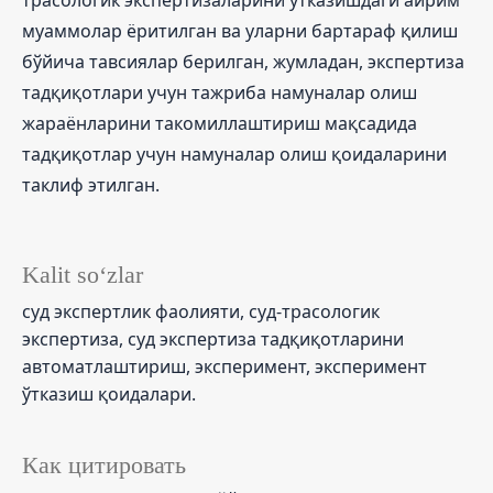
муаммолар ёритилган ва уларни бартараф қилиш
бўйича тавсиялар берилган, жумладан, экспертиза
тадқиқотлари учун тажриба намуналар олиш
жараёнларини такомиллаштириш мақсадида
тадқиқотлар учун намуналар олиш қоидаларини
таклиф этилган.
Kalit so‘zlar
суд экспертлик фаолияти, суд-трасологик
экспертиза, суд экспертиза тадқиқотларини
автоматлаштириш, эксперимент, эксперимент
ўтказиш қоидалари.
Как цитировать