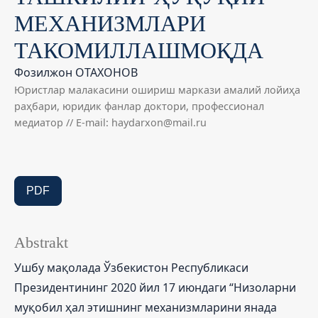
МЕХАНИЗМЛАРИ
ТАКОМИЛЛАШМОҚДА
Фозилжон ОТАХОНОВ
Юристлар малакасини ошириш маркази амалий лойиҳа
раҳбари, юридик фанлар доктори, профессионал
медиатор // E-mail: haydarxon@mail.ru
PDF
Abstrakt
Ушбу мақолада Ўзбекистон Республикаси
Президентининг 2020 йил 17 июндаги “Низоларни
муқобил ҳал этишнинг механизмларини янада