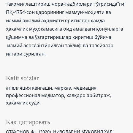
такомиллаштириш чора-тадбирлари тўғрисида”ги
ПҚ-4754-сон қарорининг мазмун-моҳияти ва
илмий-амалий аҳамияти ёритилган ҳамда
ҳакамлик муҳокамасига оид амалдаги қонунларга
қўшимча ва ўзгартиришлар киритиш бўйича
илмий асослантирилган таклиф ва тавсиялар
илгари сурилган.
Kalit so‘zlar
апелляция кенгаши, марказ, медиация,
профессионал медиатор, халқаро арбитраж,
ҳакамлик суди.
Как цитировать
ОТАХОНОВ, Ф. . (2020). НИЗОЛАРНИ МУҚОБИЛ ҲАЛ