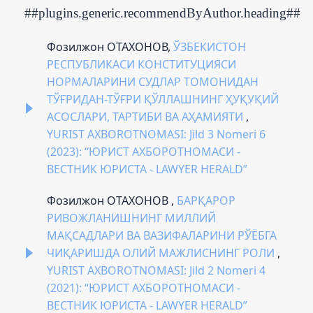
##plugins.generic.recommendByAuthor.heading##
Фозилжон ОТАХОНОВ,
ЎЗБЕКИСТОН
РЕСПУБЛИКАСИ КОНСТИТУЦИЯСИ
НОРМАЛАРИНИ СУДЛАР ТОМОНИДАН
ТЎҒРИДАН-ТЎҒРИ ҚЎЛЛАШНИНГ ҲУҚУҚИЙ
АСОСЛАРИ, ТАРТИБИ ВА АҲАМИЯТИ
,
YURIST AXBOROTNOMASI: Jild 3 Nomeri 6
(2023): “ЮРИСТ АХБОРОТНОМАСИ -
ВЕСТНИК ЮРИСТА - LAWYER HERALD”
Фозилжон ОТАХОНОВ ,
БАРҚАРОР
РИВОЖЛАНИШНИНГ МИЛЛИЙ
МАҚСАДЛАРИ ВА ВАЗИФАЛАРИНИ РЎЁБГА
ЧИҚАРИШДА ОЛИЙ МАЖЛИСНИНГ РОЛИ
,
YURIST AXBOROTNOMASI: Jild 2 Nomeri 4
(2021): “ЮРИСТ АХБОРОТНОМАСИ -
ВЕСТНИК ЮРИСТА - LAWYER HERALD”