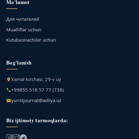
Ma'lumot
Для читателей
Mualliflar uchun
Kutubxonachilar uchun
Bog'lanish
Xamal ko‘chasi, 29-v uy
+99855 518 57 77 (738)
yuristjournal@adliya.uz
Biz ijtimoiy tarmoqlarda: