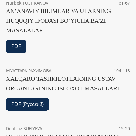
Nurbek TOSHKANOV
61-67
AN’ANAVIY BILIMLAR VA ULARNING
HUQUQIY IFODASI BO‘YICHA BA’ZI
MASALALAR
PDF
МУАТТАРА РАХИМОВА
104-113
XALQARO TASHKILOTLARNING USTAV
ORGANLARINING ISLOXOT MASALLARI
PDF (Русский)
Dilafruz SUFIYEVA
15-20