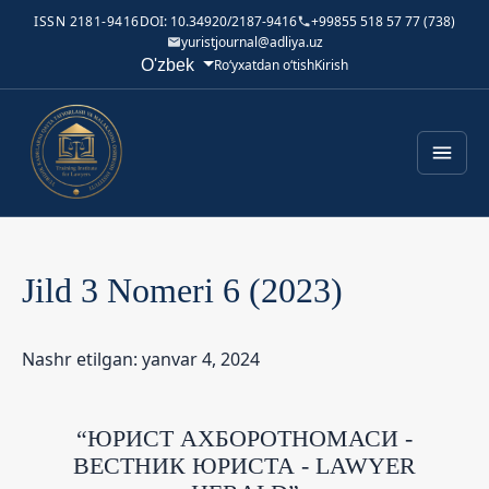
ISSN 2181-9416
DOI: 10.34920/2187-9416
+99855 518 57 77 (738)
yuristjournal@adliya.uz
Tilni o'zgartirish. Joriy til:
O'zbek
Ro‘yxatdan o‘tish
Kirish
Jild 3 Nomeri 6 (2023)
Nashr etilgan: yanvar 4, 2024
“ЮРИСТ АХБОРОТНОМАСИ -
ВЕСТНИК ЮРИСТА - LAWYER