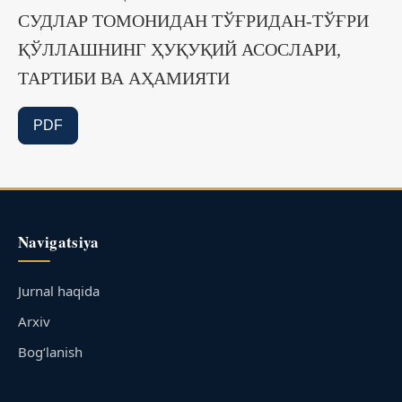
СУДЛАР ТОМОНИДАН ТЎҒРИДАН-ТЎҒРИ
ҚЎЛЛАШНИНГ ҲУҚУҚИЙ АСОСЛАРИ,
ТАРТИБИ ВА АҲАМИЯТИ
PDF
Navigatsiya
Jurnal haqida
Arxiv
Bog‘lanish