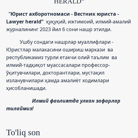
HERALD”
“
Юрист ахборотномаси - Вестник юриста -
Lawyer herald”
ҳуқуқий, ижтимоий, илмий-амалий
журналининг 2023 йил 6 сони нашр этилди.
Ушбу сондаги нашрлар муаллифлари -
Юристлар малакасини ошириш маркази ва
республикамиз турли етакчи олий таълим ва
илмий-тадқиқот муассасалари профессор-
ўқитувчилари, докторантлари, мустақил
изланувчилари ҳамда амалиёт ходимлари
ҳисобланишади.
Илмий фаолиятда улкан зафарлар
тилаймиз!
To'liq son