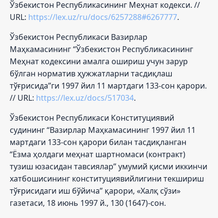
Ўзбекистон Республикасининг Меҳнат кодекси. //
URL:
https://lex.uz/ru/docs/6257288#6267777
.
Ўзбекистон Республикаси Вазирлар
Маҳкамасининг “Ўзбекистон Республикасининг
Меҳнат кодексини амалга ошириш учун зарур
бўлган норматив ҳужжатларни тасдиқлаш
тўғрисида”ги 1997 йил 11 мартдаги 133-сон қарори.
// URL:
https://lex.uz/docs/517034
.
Ўзбекистон Республикаси Конституциявий
судининг “Вазирлар Маҳкамасининг 1997 йил 11
мартдаги 133-сон қарори билан тасдиқланган
“Ёзма ҳолдаги меҳнат шартномаси (контракт)
тузиш юзасидан тавсиялар” умумий қисми иккинчи
хатбошисининг конституциявийлигини текшириш
тўғрисидаги иш бўйича” қарори, «Халқ сўзи»
газетаси, 18 июнь 1997 й., 130 (1647)-сон.