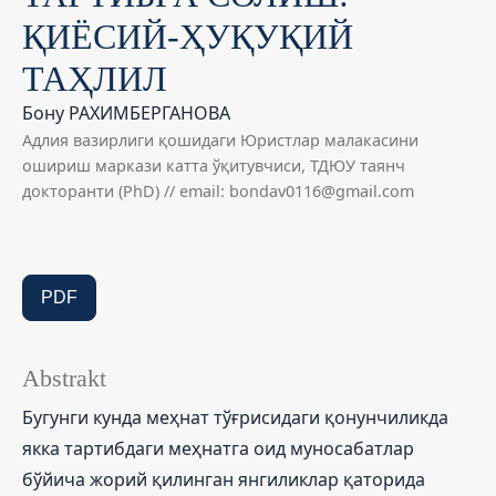
ҚИЁСИЙ-ҲУҚУҚИЙ
ТАҲЛИЛ
Бону РАХИМБЕРГАНОВА
Адлия вазирлиги қошидаги Юристлар малакасини
ошириш маркази катта ўқитувчиси, ТДЮУ таянч
докторанти (PhD) // email: bondav0116@gmail.com
PDF
Abstrakt
Бугунги кунда меҳнат тўғрисидаги қонунчиликда
якка тартибдаги меҳнатга оид муносабатлар
бўйича жорий қилинган янгиликлар қаторида