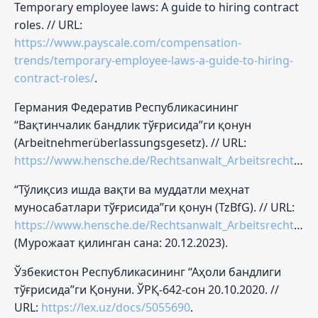
Temporary employee laws: A guide to hiring contract
roles. // URL:
https://www.payscale.com/compensation-
trends/temporary-employee-laws-a-guide-to-hiring-
contract-roles/
.
Германия Федератив Республикасининг
“Вақтинчалик бандлик тўғрисида”ги қонун
(Arbeitnehmerüberlassungsgesetz). // URL:
https://www.hensche.de/Rechtsanwalt_Arbeitsrecht_Gesetze_AUEG.html#:~:text=Das%20Arbeitnehmer%C3%BCberlassungsgesetz%20(kurz%3A%20%E2%80%9EA%C3%9CG,von%20Zeitarbeit%20oder%20von%20Leiharbeit
“Тўлиқсиз ишда вақти ва муддатли меҳнат
муносабатлари тўғрисида”ги қонун (TzBfG). // URL:
https://www.hensche.de/Rechtsanwalt_Arbeitsrecht_Gesetze_TzBfG.html
(Мурожаат қилинган сана: 20.12.2023).
Ўзбекистон Республикасининг “Аҳоли бандлиги
тўғрисида”ги Қонуни. ЎРҚ-642-сон 20.10.2020. //
URL:
https://lex.uz/docs/5055690
.