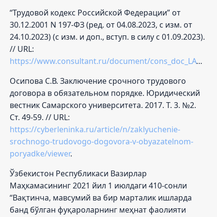
“Трудовой кодекс Российской Федерации” от
30.12.2001 N 197-ФЗ (ред. от 04.08.2023, с изм. от
24.10.2023) (с изм. и доп., вступ. в силу с 01.09.2023).
// URL:
https://www.consultant.ru/document/cons_doc_LAW_34683/
Осипова С.В. Заключение срочного трудового
договора в обязательном порядке. Юридический
вестник Самарского университета. 2017. Т. 3. №2.
Ст. 49-59. // URL:
https://cyberleninka.ru/article/n/zaklyuchenie-
srochnogo-trudovogo-dogovora-v-obyazatelnom-
poryadke/viewer
.
Ўзбекистон Республикаси Вазирлар
Маҳкамасининг 2021 йил 1 июлдаги 410-сонли
“Вақтинча, мавсумий ва бир марталик ишларда
банд бўлган фуқароларнинг меҳнат фаолияти