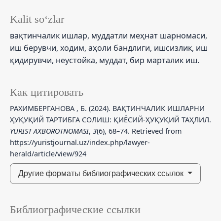
Kalit so‘zlar
вақтинчалик ишлар, муддатли меҳнат шарномаси,
иш берувчи, ходим, аҳоли бандлиги, ишсизлик, иш
қидирувчи, неустойка, муддат, бир марталик иш.
Как цитировать
РАХИМБЕРГАНОВА , Б. (2024). ВАҚТИНЧАЛИК ИШЛАРНИ
ҲУҚУҚИЙ ТАРТИБГА СОЛИШ: ҚИЁСИЙ-ҲУҚУҚИЙ ТАҲЛИЛ.
YURIST AXBOROTNOMASI
,
3
(6), 68–74. Retrieved from
https://yuristjournal.uz/index.php/lawyer-
herald/article/view/924
Другие форматы библиографических ссылок
Библиографические ссылки