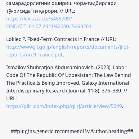
самарадорлигини ошириш чора-тадбирлари
тўғрисида”ги қарори. // URL:
https://lex.uz/acts/5485709?
ONDATE=01.07.2021%2000#5493261
.
Lokiec P. Fixed-Term Contracts in France // URL:
http://www.jil.go.jp/english/reports/documents/jilpt-
reports/no.9_france.pdf
.
Ismailov Shuhratjon Abdusaminovich. (2023). Labor
Code Of The Republic Of Uzbekistan: The Law Behind
The Practice Is Being Improved. Galaxy International
Interdisciplinary Research Journal, 11(8), 376–380. //
URL:
https://giirj.com/index.php/giirj/article/view/5649
.
##plugins.generic.recommendByAuthor.heading##