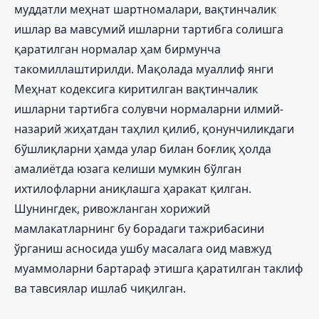
муддатли меҳнат шартномалари, вақтинчалик
ишлар ва мавсумий ишларни тартибга солишга
қаратилган нормалар ҳам бирмунча
такомиллаштирилди. Мақолада муаллиф янги
Меҳнат кодексига киритилган вақтинчалик
ишларни тартибга солувчи нормаларни илмий-
назарий жиҳатдан таҳлил қилиб, қонунчиликдаги
бўшлиқларни ҳамда улар билан боғлиқ ҳолда
амалиётда юзага келиши мумкин бўлган
ихтилофларни аниқлашга ҳаракат қилган.
Шунингдек, ривожланган хорижий
мамлакатларнинг бу борадаги тажрибасини
ўрганиш асносида ушбу масалага оид мавжуд
муаммоларни бартараф этишга қаратилган таклиф
ва тавсиялар ишлаб чиқилган.