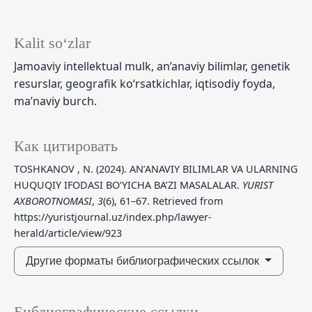
Kalit so‘zlar
Jamoaviy intellektual mulk, an’anaviy bilimlar, genetik
resurslar, geografik ko‘rsatkichlar, iqtisodiy foyda,
ma’naviy burch.
Как цитировать
TOSHKANOV , N. (2024). AN’ANAVIY BILIMLAR VA ULARNING
HUQUQIY IFODASI BO‘YICHA BA’ZI MASALALAR.
YURIST
AXBOROTNOMASI
,
3
(6), 61–67. Retrieved from
https://yuristjournal.uz/index.php/lawyer-
herald/article/view/923
Другие форматы библиографических ссылок
Библиографические ссылки