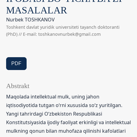
MASALALAR
Nurbek TOSHKANOV
Toshkent davlat yuridik universiteti tayanch doktoranti
(PhD) // E-mail: toshkanovnurbek@gmail.com
PDF
Abstrakt
Maqolada intellektual mulk, uning jahon
iqtisodiyotida tutgan o‘rni xususida so‘z yuritilgan.
Yangi tahrirdagi O‘zbekiston Respublikasi
Konstitutsiyasida ijodiy faoliyat erkinligi va intellektual
mulkning qonun bilan muhofaza qilinishi kafolatlari