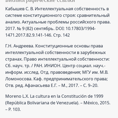
Кабышев С. В. Интеллектуальная собственность в
системе конституционного строя: сравнительный
анализ. Актуальные проблемы российского права.
2017. № 9 (82) сентябрь. DOI: 10.17803/1994-
1471.2017.82.9.141-146. Стр. 142
Г.Н. Андреева. Конституционные основы права
интеллектуальной собственности в зарубежных
странах. Право интеллектуальной собственности:
Сб. науч. тр. / РАН. ИНИОН. Центр социал. науч.-
информ. исслед. Отд. правоведения; МГУ им. М.В.
Ломоносова. Каф. предпринимательского права;
Отв. ред. Афанасьева Е.Г. – М., 2017. – С. 9–20.
Moreno L.X. La cultura en la Constitución de 1999
(República Bolivariana de Venezuela). – México, 2015.
– P. 103.