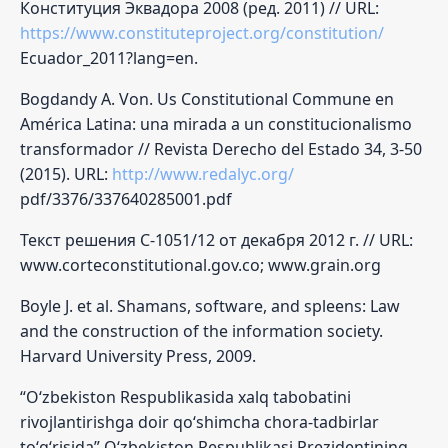
Конституция Эквадора 2008 (ред. 2011) // URL:
https://www.constituteproject.org/constitution/
Ecuador_2011?lang=en.
Bogdandy А. Von. Us Constitutional Commune en
América Latina: una mirada a un constitucionalismo
transformador // Revista Derecho del Estado 34, 3-50
(2015). URL:
http://www.redalyc.org/
pdf/3376/337640285001.pdf
Текст решения С-1051/12 от декабря 2012 г. // URL:
www.corteconstitutional.gov.co; www.grain.org
Boyle J. et al. Shamans, software, and spleens: Law
and the construction of the information society.
Harvard University Press, 2009.
“O‘zbekiston Respublikasida xalq tabobatini
rivojlantirishga doir qo‘shimcha chora-tadbirlar
to‘g‘risida” O‘zbekiston Respublikasi Prezidentining