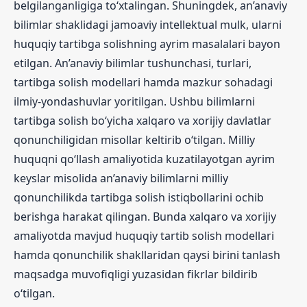
belgilanganligiga to‘xtalingan. Shuningdek, an’anaviy
bilimlar shaklidagi jamoaviy intellektual mulk, ularni
huquqiy tartibga solishning ayrim masalalari bayon
etilgan. An’anaviy bilimlar tushunchasi, turlari,
tartibga solish modellari hamda mazkur sohadagi
ilmiy-yondashuvlar yoritilgan. Ushbu bilimlarni
tartibga solish bo‘yicha xalqaro va xorijiy davlatlar
qonunchiligidan misollar keltirib o‘tilgan. Milliy
huquqni qo‘llash amaliyotida kuzatilayotgan ayrim
keyslar misolida an’anaviy bilimlarni milliy
qonunchilikda tartibga solish istiqbollarini ochib
berishga harakat qilingan. Bunda xalqaro va xorijiy
amaliyotda mavjud huquqiy tartib solish modellari
hamda qonunchilik shakllaridan qaysi birini tanlash
maqsadga muvofiqligi yuzasidan fikrlar bildirib
o‘tilgan.