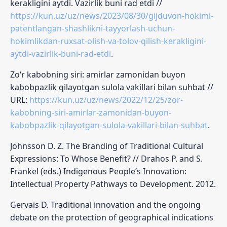
kerakligini aytdi. Vazirlik buni rad etdi //
https://kun.uz/uz/news/2023/08/30/gijduvon-hokimi-
patentlangan-shashlikni-tayyorlash-uchun-
hokimlikdan-ruxsat-olish-va-tolov-qilish-kerakligini-
aytdi-vazirlik-buni-rad-etdi
.
Zo‘r kabobning siri: amirlar zamonidan buyon
kabobpazlik qilayotgan sulola vakillari bilan suhbat //
URL:
https://kun.uz/uz/news/2022/12/25/zor-
kabobning-siri-amirlar-zamonidan-buyon-
kabobpazlik-qilayotgan-sulola-vakillari-bilan-suhbat
.
Johnsson D. Z. The Branding of Traditional Cultural
Expressions: To Whose Benefit? // Drahos P. and S.
Frankel (eds.) Indigenous People’s Innovation:
Intellectual Property Pathways to Development. 2012.
Gervais D. Traditional innovation and the ongoing
debate on the protection of geographical indications