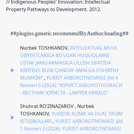
// Indigenous Peoples’ Innovation: Intellectual
Property Pathways to Development. 2012.
##plugins.generic.recommendByAuthor.heading##
Nurbek TOSHKANOV,
INTELLEKTUAL MULK
OBYEKTLARIGA BO‘LGAN HUQUQLARNI
USTAV JAMG‘ARMASIGA ULUSH SIFATIDA
KIRITISH: BUNI QANDAY AMALGA OSHIRISH
MUMKIN?
,
YURIST AXBOROTNOMASI: Jild 4
Nomeri 6 (2024): “ЮРИСТ АХБОРОТНОМАСИ
- ВЕСТНИК ЮРИСТА - LAWYER HERALD”
Shuhrat RO‘ZINAZAROV , Nurbek
TOSHKANOV,
YURIDIK KLINIK VA DUAL TA’LIM
ISTIQBOLLARI
,
YURIST AXBOROTNOMASI: Jild
1 Nomeri 3 (2026): YURIST AXBOROTNOMASI