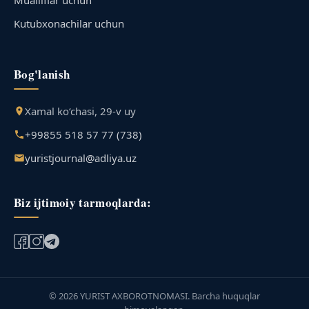
Kutubxonachilar uchun
Bog'lanish
Xamal ko‘chasi, 29-v uy
+99855 518 57 77 (738)
yuristjournal@adliya.uz
Biz ijtimoiy tarmoqlarda:
© 2026 YURIST AXBOROTNOMASI. Barcha huquqlar