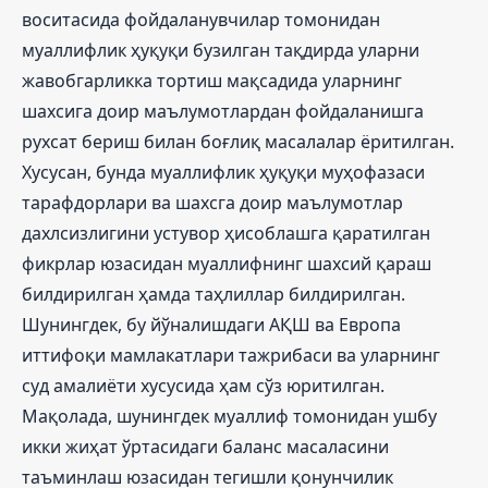
воситасида фойдаланувчилар томонидан
муаллифлик ҳуқуқи бузилган тақдирда уларни
жавобгарликка тортиш мақсадида уларнинг
шахсига доир маълумотлардан фойдаланишга
рухсат бериш билан боғлиқ масалалар ёритилган.
Хусусан, бунда муаллифлик ҳуқуқи муҳофазаси
тарафдорлари ва шахсга доир маълумотлар
дахлсизлигини устувор ҳисоблашга қаратилган
фикрлар юзасидан муаллифнинг шахсий қараш
билдирилган ҳамда таҳлиллар билдирилган.
Шунингдек, бу йўналишдаги АҚШ ва Европа
иттифоқи мамлакатлари тажрибаси ва уларнинг
суд амалиёти хусусида ҳам сўз юритилган.
Мақолада, шунингдек муаллиф томонидан ушбу
икки жиҳат ўртасидаги баланс масаласини
таъминлаш юзасидан тегишли қонунчилик