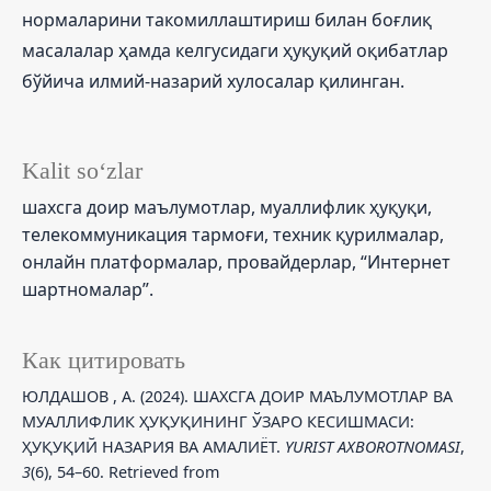
нормаларини такомиллаштириш билан боғлиқ
масалалар ҳамда келгусидаги ҳуқуқий оқибатлар
бўйича илмий-назарий хулосалар қилинган.
Kalit so‘zlar
шахсга доир маълумотлар, муаллифлик ҳуқуқи,
телекоммуникация тармоғи, техник қурилмалар,
онлайн платформалар, провайдерлар, “Интернет
шартномалар”.
Как цитировать
ЮЛДАШОВ , А. (2024). ШАХСГА ДОИР МАЪЛУМОТЛАР ВА
МУАЛЛИФЛИК ҲУҚУҚИНИНГ ЎЗАРО КЕСИШМАСИ:
ҲУҚУҚИЙ НАЗАРИЯ ВА АМАЛИЁТ.
YURIST AXBOROTNOMASI
,
3
(6), 54–60. Retrieved from