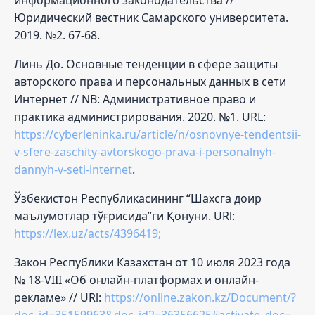
Юридический вестник Самарского университета.
2019. №2. 67-68.
Линь До. Основные тенденции в сфере защиты
авторского права и персональных данных в сети
Интернет // NB: Административное право и
практика администрирования. 2020. №1. URL:
https://cyberleninka.ru/article/n/osnovnye-tendentsii-
v-sfere-zaschity-avtorskogo-prava-i-personalnyh-
dannyh-v-seti-internet
.
Ўзбекистон Республикасининг “Шахсга доир
маълумотлар тўғрисида”ги Қонуни. URl:
https://lex.uz/acts/4396419;
Закон Республики Казахстан от 10 июля 2023 года
№ 18-VIII «Об онлайн-платформах и онлайн-
рекламе» // URl:
https://online.zakon.kz/Document/?
doc_id=35159963&doc_id2=36356625#activate_doc=2&pos=6;-106&pos2=99;-78