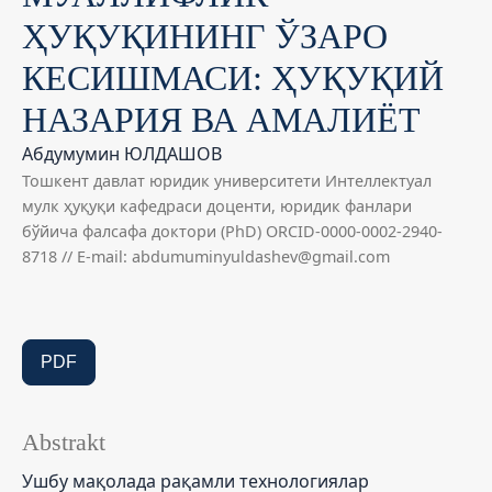
ҲУҚУҚИНИНГ ЎЗАРО
КЕСИШМАСИ: ҲУҚУҚИЙ
НАЗАРИЯ ВА АМАЛИЁТ
Абдумумин ЮЛДАШОВ
Тошкент давлат юридик университети Интеллектуал
мулк ҳуқуқи кафедраси доценти, юридик фанлари
бўйича фалсафа доктори (PhD) ORCID-0000-0002-2940-
8718 // E-mail: abdumuminyuldashev@gmail.com
PDF
Abstrakt
Ушбу мақолада рақамли технологиялар