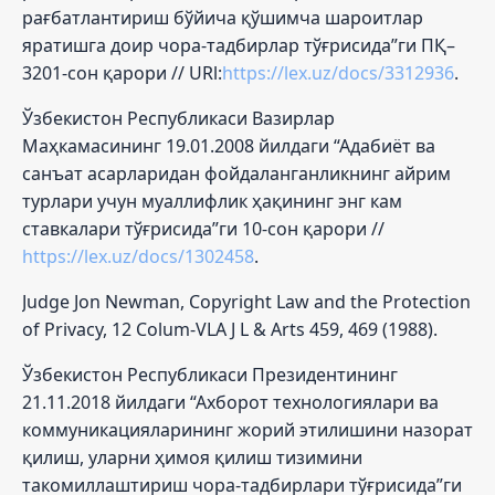
рағбатлантириш бўйича қўшимча шароитлар
яратишга доир чора-тадбирлар тўғрисида”ги ПҚ–
3201-сон қарори // URl:
https://lex.uz/docs/3312936
.
Ўзбекистон Республикаси Вазирлар
Маҳкамасининг 19.01.2008 йилдаги “Адабиёт ва
санъат асарларидан фойдаланганликнинг айрим
турлари учун муаллифлик ҳақининг энг кам
ставкалари тўғрисида”ги 10-сон қарори //
https://lex.uz/docs/1302458
.
Judge Jon Newman, Copyright Law and the Protection
of Privacy, 12 Colum-VLA J L & Arts 459, 469 (1988).
Ўзбекистон Республикаси Президентининг
21.11.2018 йилдаги “Ахборот технологиялари ва
коммуникацияларининг жорий этилишини назорат
қилиш, уларни ҳимоя қилиш тизимини
такомиллаштириш чора-тадбирлари тўғрисида”ги