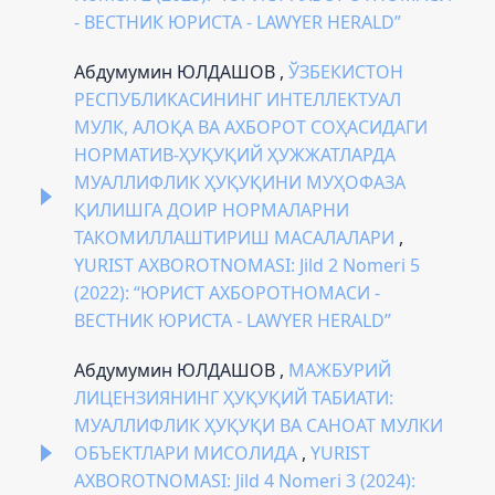
- ВЕСТНИК ЮРИСТА - LAWYER HERALD”
Абдумумин ЮЛДАШОВ ,
ЎЗБЕКИСТОН
РЕСПУБЛИКАСИНИНГ ИНТЕЛЛЕКТУАЛ
МУЛК, АЛОҚА ВА АХБОРОТ СОҲАСИДАГИ
НОРМАТИВ-ҲУҚУҚИЙ ҲУЖЖАТЛАРДА
МУАЛЛИФЛИК ҲУҚУҚИНИ МУҲОФАЗА
ҚИЛИШГА ДОИР НОРМАЛАРНИ
ТАКОМИЛЛАШТИРИШ МАСАЛАЛАРИ
,
YURIST AXBOROTNOMASI: Jild 2 Nomeri 5
(2022): “ЮРИСТ АХБОРОТНОМАСИ -
ВЕСТНИК ЮРИСТА - LAWYER HERALD”
Абдумумин ЮЛДАШОВ ,
МАЖБУРИЙ
ЛИЦЕНЗИЯНИНГ ҲУҚУҚИЙ ТАБИАТИ:
МУАЛЛИФЛИК ҲУҚУҚИ ВА САНОАТ МУЛКИ
ОБЪЕКТЛАРИ МИСОЛИДА
,
YURIST
AXBOROTNOMASI: Jild 4 Nomeri 3 (2024):