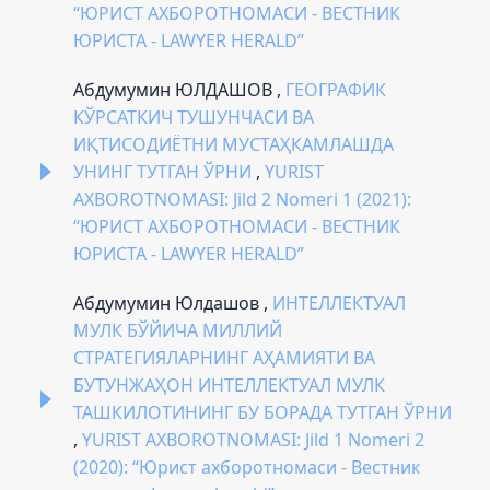
“ЮРИСТ АХБОРОТНОМАСИ - ВЕСТНИК
ЮРИСТА - LAWYER HERALD”
Абдумумин ЮЛДАШОВ ,
ГЕОГРАФИК
КЎРСАТКИЧ ТУШУНЧАСИ ВА
ИҚТИСОДИЁТНИ МУСТАҲКАМЛАШДА
УНИНГ ТУТГАН ЎРНИ
,
YURIST
AXBOROTNOMASI: Jild 2 Nomeri 1 (2021):
“ЮРИСТ АХБОРОТНОМАСИ - ВЕСТНИК
ЮРИСТА - LAWYER HERALD”
Абдумумин Юлдашов ,
ИНТЕЛЛЕКТУАЛ
МУЛК БЎЙИЧА МИЛЛИЙ
СТРАТЕГИЯЛАРНИНГ АҲАМИЯТИ ВА
БУТУНЖАҲОН ИНТЕЛЛЕКТУАЛ МУЛК
ТАШКИЛОТИНИНГ БУ БОРАДА ТУТГАН ЎРНИ
,
YURIST AXBOROTNOMASI: Jild 1 Nomeri 2
(2020): “Юрист ахборотномаси - Вестник