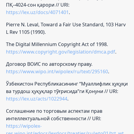
ПҚ–4024-сон қарори // URl:
https://lex.uz/docs/4071401
.
Pierre N. Leval, Toward a Fair Use Standard, 103 Harv
L Rev 1105 (1990).
The Digital Millennium Copyright Act of 1998.
https://www.copyright.gov/legislation/dmca.pdf
.
Договор ВОИС по авторскому праву.
https://www.wipo.int/wipolex/ru/text/295160
.
Ўзбекистон Республикасининг “Муаллифлик ҳуқуқи
ва турдош ҳуқуқлар тўғрисида”ги Қонуни // URl:
https://lex.uz/acts/1022944
.
Соглашение по торговым аспектам прав
интеллектуальной собственности // URl:
https://wipolex-
res.wipo.int/edocs/lexdocs/treaties/ru/wto01/trt_wto01_001ru.pdf