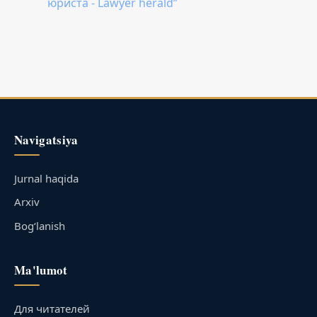
юриста - Lawyer herald”
Navigatsiya
Jurnal haqida
Arxiv
Bog‘lanish
Ma'lumot
Для читателей