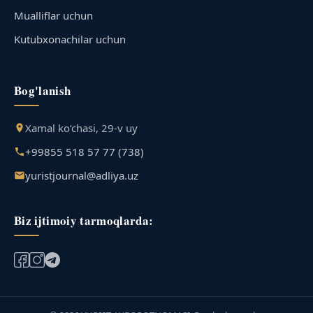
Mualliflar uchun
Kutubxonachilar uchun
Bog'lanish
Xamal ko‘chasi, 29-v uy
+99855 518 57 77 (738)
yuristjournal@adliya.uz
Biz ijtimoiy tarmoqlarda: