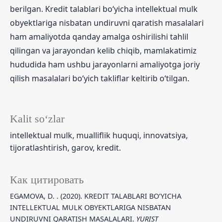
berilgan. Kredit talablari bo‘yicha intellektual mulk
obyektlariga nisbatan undiruvni qaratish masalalari
ham amaliyotda qanday amalga oshirilishi tahlil
qilingan va jarayondan kelib chiqib, mamlakatimiz
hududida ham ushbu jarayonlarni amaliyotga joriy
qilish masalalari bo‘yich takliflar keltirib o‘tilgan.
Kalit so‘zlar
intellektual mulk, mualliflik huquqi, innovatsiya,
tijoratlashtirish, garov, kredit.
Как цитировать
EGAMOVA, D. . (2020). KREDIT TALABLARI BO‘YICHA
INTELLEKTUAL MULK OBYEKTLARIGA NISBATAN
UNDIRUVNI QARATISH MASALALARI.
YURIST