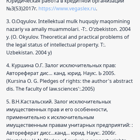
Юридическая работа в кредитной организации
№3(53)2017г.
https://www.vegaslex.ru
.
3. O.Oqyulov. Intellektual mulk huquqiy maqomining
nazariy va amaliy muammolari. -T:. O‘zbekiston. 2004
y. (O. Okyulov. Theoretical and practical problems of
the legal status of intellectual property. T:.
Uzbekistan. 2004 y)
4. Куршина О.Г. Залог исключительных прав:
Автореферат дис… канд. юрид. Наук:. Ь 2005.
(Kursina O. G. Pledges of rights: the author's abstract
dis. The faculty of law.sciences':.2005)
5. В.Н.Кастальский. Залог исключительных
имущественных прав и его особенности,
применительно к исключительным
имущественным правам унитарных предприятий: :
Автореферат дисс...канд... юрид. Наук:. 2006г.