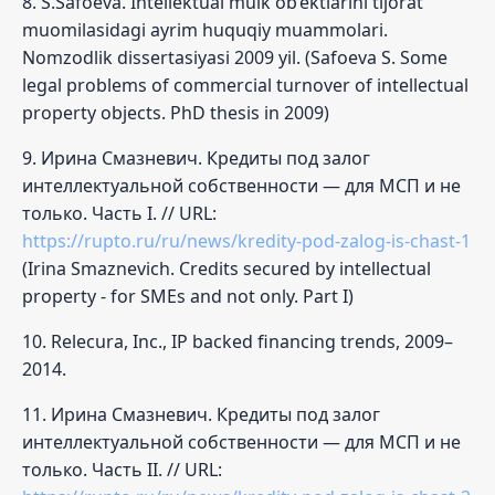
8. S.Safoeva. Intellektual mulk ob’ektlarini tijorat
muomilasidagi ayrim huquqiy muammolari.
Nomzodlik dissertasiyasi 2009 yil. (Safoeva S. Some
legal problems of commercial turnover of intellectual
property objects. PhD thesis in 2009)
9. Ирина Смазневич. Кредиты под залог
интеллектуальной собственности — для МСП и не
только. Часть I. // URL:
https://rupto.ru/ru/news/kredity-pod-zalog-is-chast-1
(Irina Smaznevich. Credits secured by intellectual
property - for SMEs and not only. Part I)
10. Relecura, Inc., IP backed financing trends, 2009–
2014.
11. Ирина Смазневич. Кредиты под залог
интеллектуальной собственности — для МСП и не
только. Часть II. // URL: