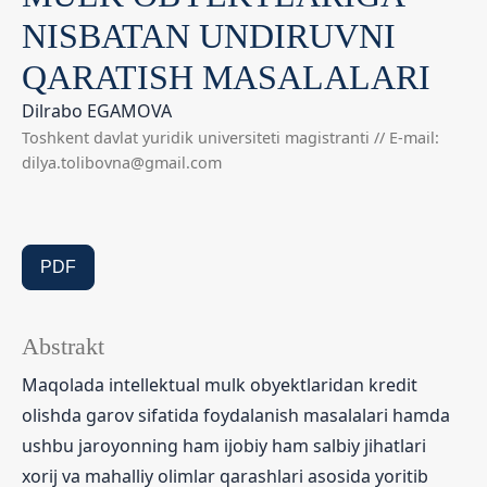
NISBATAN UNDIRUVNI
QARATISH MASALALARI
Dilrabo EGAMOVA
Toshkent davlat yuridik universiteti magistranti // E-mail:
dilya.tolibovna@gmail.com
PDF
Abstrakt
Maqolada intellektual mulk obyektlaridan kredit
olishda garov sifatida foydalanish masalalari hamda
ushbu jaroyonning ham ijobiy ham salbiy jihatlari
xorij va mahalliy olimlar qarashlari asosida yoritib