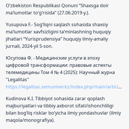
O‘zbekiston Respublikasi Qonuni “Shaxsga doir
ma’lumotlar to‘g‘risida” (27.06.2019-y.).
Yusupova F.- Sog‘liqni saqlash sohasida shaxsiy
ma’lumotlar xavfsizligini ta‘minlashning huquqiy
jihatlari “Yurisprudensiya” huquqiy ilmiy-amaliy
jurnali, 2024-yil 5-son.
Юсупова Ф. - Медицинские услуги в эпоху
цифровой трансформации: правовые аспекты
телемедицины Том 4 № 4 (2025): Научный журна
"Legalitas"
https://legalitas.semuniver.kz/index.php/main/article/view/143
Kudinova K.I. Tibbiyot sohasida zarar qoplash
majburiyatlari va tibbiy axborot sifati/ishonchliligi
bilan bog‘liq risklar bo‘yicha ilmiy yondashuvlar (ilmiy
maqola/monografiya).