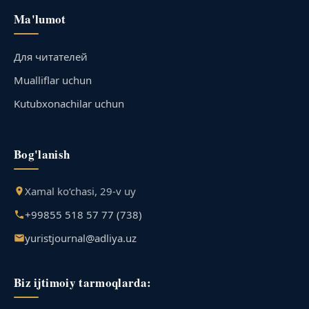
Ma'lumot
Для читателей
Mualliflar uchun
Kutubxonachilar uchun
Bog'lanish
Xamal ko‘chasi, 29-v uy
+99855 518 57 77 (738)
yuristjournal@adliya.uz
Biz ijtimoiy tarmoqlarda: