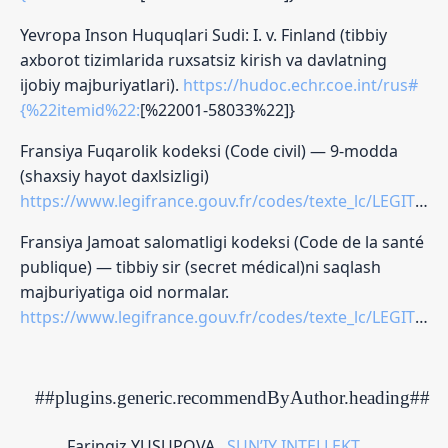
Yevropa Inson Huquqlari Sudi: I. v. Finland (tibbiy
axborot tizimlarida ruxsatsiz kirish va davlatning
ijobiy majburiyatlari).
https://hudoc.echr.coe.int/rus#
{%22itemid%22:
[%22001-58033%22]}
Fransiya Fuqarolik kodeksi (Code civil) — 9-modda
(shaxsiy hayot daxlsizligi)
https://www.legifrance.gouv.fr/codes/texte_lc/LEGITEXT000006070721/
Fransiya Jamoat salomatligi kodeksi (Code de la santé
publique) — tibbiy sir (secret médical)ni saqlash
majburiyatiga oid normalar.
https://www.legifrance.gouv.fr/codes/texte_lc/LEGITEXT000006072665/
##plugins.generic.recommendByAuthor.heading##
Faringiz YUSUPOVA ,
SUNʼIY INTELLEKT