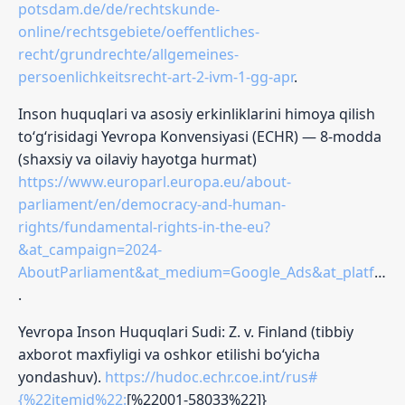
potsdam.de/de/rechtskunde-
online/rechtsgebiete/oeffentliches-
recht/grundrechte/allgemeines-
persoenlichkeitsrecht-art-2-ivm-1-gg-apr
.
Inson huquqlari va asosiy erkinliklarini himoya qilish
to‘g‘risidagi Yevropa Konvensiyasi (ECHR) — 8-modda
(shaxsiy va oilaviy hayotga hurmat)
https://www.europarl.europa.eu/about-
parliament/en/democracy-and-human-
rights/fundamental-rights-in-the-eu?
&at_campaign=2024-
AboutParliament&at_medium=Google_Ads&at_platform=Search&at_creation=RSA&at_goal=TR_G&at_advertiser=Webcomm&at_topic=Fundamental&at_location=FR&gad_source=1&gad_campaignid=23089612950&gbraid=0AAAABBTrHUnOveUr8OYljUX21ZsboQJ3W&gclid=Cj0KCQiA49XMBhDRARIsAOOKJHZGuup1r6oC2OX07a2pm1FRcQLwYhw4PsPtndW4lzPGWAaSKtUY3XgaArHZEALw_wcB
.
Yevropa Inson Huquqlari Sudi: Z. v. Finland (tibbiy
axborot maxfiyligi va oshkor etilishi bo‘yicha
yondashuv).
https://hudoc.echr.coe.int/rus#
{%22itemid%22:
[%22001-58033%22]}