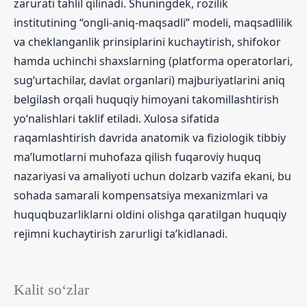
zarurati tahlil qilinadi. Shuningdek, rozilik
institutining “ongli-aniq-maqsadli” modeli, maqsadlilik
va cheklanganlik prinsiplarini kuchaytirish, shifokor
hamda uchinchi shaxslarning (platforma operatorlari,
sug‘urtachilar, davlat organlari) majburiyatlarini aniq
belgilash orqali huquqiy himoyani takomillashtirish
yo‘nalishlari taklif etiladi. Xulosa sifatida
raqamlashtirish davrida anatomik va fiziologik tibbiy
ma’lumotlarni muhofaza qilish fuqaroviy huquq
nazariyasi va amaliyoti uchun dolzarb vazifa ekani, bu
sohada samarali kompensatsiya mexanizmlari va
huquqbuzarliklarni oldini olishga qaratilgan huquqiy
rejimni kuchaytirish zarurligi ta’kidlanadi.
Kalit so‘zlar