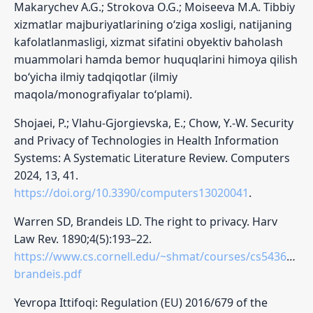
Makarychev A.G.; Strokova O.G.; Moiseeva M.A. Tibbiy
xizmatlar majburiyatlarining o‘ziga xosligi, natijaning
kafolatlanmasligi, xizmat sifatini obyektiv baholash
muammolari hamda bemor huquqlarini himoya qilish
bo‘yicha ilmiy tadqiqotlar (ilmiy
maqola/monografiyalar to‘plami).
Shojaei, P.; Vlahu-Gjorgievska, E.; Chow, Y.-W. Security
and Privacy of Technologies in Health Information
Systems: A Systematic Literature Review. Computers
2024, 13, 41.
https://doi.org/10.3390/computers13020041
.
Warren SD, Brandeis LD. The right to privacy. Harv
Law Rev. 1890;4(5):193–22.
https://www.cs.cornell.edu/~shmat/courses/cs5436/war
brandeis.pdf
Yevropa Ittifoqi: Regulation (EU) 2016/679 of the