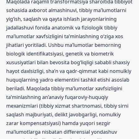
Maqolada raqamli transformatsiya sharoitida tibbiyot
sohasida axborot almashinuvi, tibbiy ma’lumotlarni
yig‘ish, saqlash va qayta ishlash jarayonlarining
jadallashuvi fonida anatomik va fiziologik tibbiy
ma’lumotlar xavfsizligini ta’minlashning o‘ziga xos
jihatlari yoritiladi. Ushbu ma’lumotlar bemorning
biologik identifikatsiyasi, genetik va biometrik
xususiyatlari bilan bevosita bog‘liqligi sababli shaxsiy
hayot daxlsizligi, sha’n va qadr-qimmat kabi nomulkiy
huquqlarning yadro elementini tashkil etishi asoslab
beriladi. Maqolada tibbiy ma’lumotlar xavfsizligini
ta’minlashning an’anaviy fuqaroviy-huquqiy
mexanizmlari (tibbiy xizmat shartnomasi, tibbiy sirni
saqlash majburiyati, delikt javobgarligi, nomulkiy
zarar kompensatsiyasi) hamda yuqori sezgir
ma’lumotlarga nisbatan differensial yondashuv