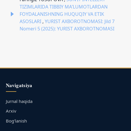
TIZIMLARIDA TIBBIY MAʼLUMOTLARDAN
FOYDALANISHNING HUQUQIY VA ETIK
ASOSLARI
,
YURIST AXBOROTNOMASI: Jild 7
Nomeri 5 (2025): YURIST AXBOROTNOMASI
Navigatsiya
Jurnal haqida
Arxiv
Bog‘lanish