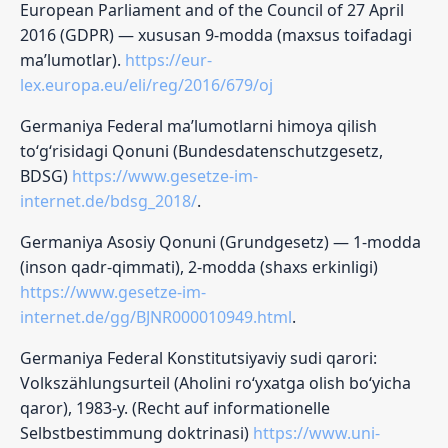
European Parliament and of the Council of 27 April
2016 (GDPR) — xususan 9-modda (maxsus toifadagi
ma’lumotlar).
https://eur-
lex.europa.eu/eli/reg/2016/679/oj
Germaniya Federal ma’lumotlarni himoya qilish
to‘g‘risidagi Qonuni (Bundesdatenschutzgesetz,
BDSG)
https://www.gesetze-im-
internet.de/bdsg_2018/
.
Germaniya Asosiy Qonuni (Grundgesetz) — 1-modda
(inson qadr-qimmati), 2-modda (shaxs erkinligi)
https://www.gesetze-im-
internet.de/gg/BJNR000010949.html
.
Germaniya Federal Konstitutsiyaviy sudi qarori:
Volkszählungsurteil (Aholini ro‘yxatga olish bo‘yicha
qaror), 1983-y. (Recht auf informationelle
Selbstbestimmung doktrinasi)
https://www.uni-