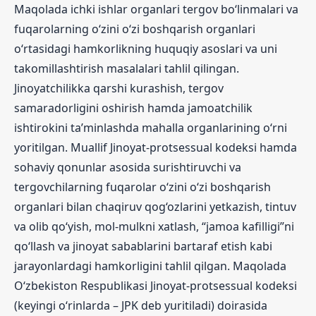
Maqolada ichki ishlar organlari tergov bo‘linmalari va
fuqarolarning o‘zini o‘zi boshqarish organlari
o‘rtasidagi hamkorlikning huquqiy asoslari va uni
takomillashtirish masalalari tahlil qilingan.
Jinoyatchilikka qarshi kurashish, tergov
samaradorligini oshirish hamda jamoatchilik
ishtirokini ta’minlashda mahalla organlarining o‘rni
yoritilgan. Muallif Jinoyat-protsessual kodeksi hamda
sohaviy qonunlar asosida surishtiruvchi va
tergovchilarning fuqarolar o‘zini o‘zi boshqarish
organlari bilan chaqiruv qog‘ozlarini yetkazish, tintuv
va olib qo‘yish, mol-mulkni xatlash, “jamoa kafilligi”ni
qo‘llash va jinoyat sabablarini bartaraf etish kabi
jarayonlardagi hamkorligini tahlil qilgan. Maqolada
O‘zbekiston Respublikasi Jinoyat-protsessual kodeksi
(keyingi o‘rinlarda – JPK deb yuritiladi) doirasida