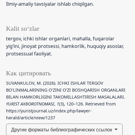
Ilmiy-amaliy tavsiyalar ishlab chiqilgan.
Kalit so‘zlar
tergov, ichki ishlar organlari, mahalla, fuqarolar
yig‘ini, jinoyat protsessi, hamkorlik, huquqiy asoslar,
protsessual faoliyat.
Как цитировать
SUVANKULOV, M. (2026). ICHKI ISHLAR TERGOV
BO‘LINMALARINING O‘ZINI O‘ZI BOSHQARISH ORGANLARI
BILAN HAMKORLIGINI TAKOMILLASHTIRISH MASALALARI.
YURIST AXBOROTNOMASI
,
1
(3), 120–126. Retrieved from
https://yuristjournal.uz/index.php/lawyer-
herald/article/view/1237
Другие форматы библиографических ссылок