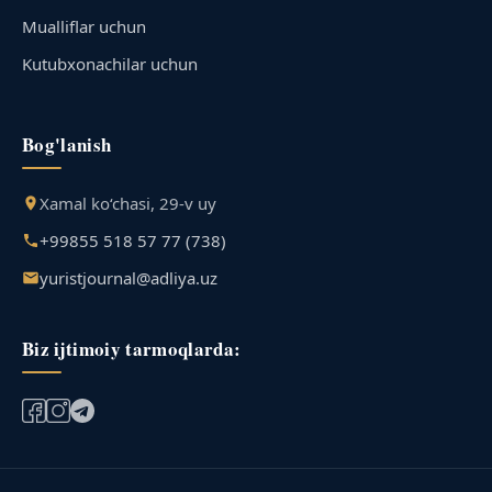
Mualliflar uchun
Kutubxonachilar uchun
Bog'lanish
Xamal ko‘chasi, 29-v uy
+99855 518 57 77 (738)
yuristjournal@adliya.uz
Biz ijtimoiy tarmoqlarda: