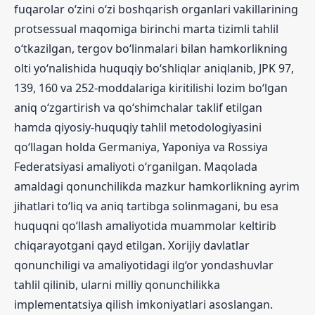
fuqarolar o‘zini o‘zi boshqarish organlari vakillarining
protsessual maqomiga birinchi marta tizimli tahlil
o‘tkazilgan, tergov bo‘linmalari bilan hamkorlikning
olti yo‘nalishida huquqiy bo‘shliqlar aniqlanib, JPK 97,
139, 160 va 252-moddalariga kiritilishi lozim bo‘lgan
aniq o‘zgartirish va qo‘shimchalar taklif etilgan
hamda qiyosiy-huquqiy tahlil metodologiyasini
qo‘llagan holda Germaniya, Yaponiya va Rossiya
Federatsiyasi amaliyoti o‘rganilgan. Maqolada
amaldagi qonunchilikda mazkur hamkorlikning ayrim
jihatlari to‘liq va aniq tartibga solinmagani, bu esa
huquqni qo‘llash amaliyotida muammolar keltirib
chiqarayotgani qayd etilgan. Xorijiy davlatlar
qonunchiligi va amaliyotidagi ilg‘or yondashuvlar
tahlil qilinib, ularni milliy qonunchilikka
implementatsiya qilish imkoniyatlari asoslangan.