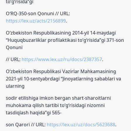
to‘g‘risida”gi
O‘RQ-350-son Qonuni // URL:
https://lex.uz/acts/2156899
.
O‘zbekiston Respublikasining 2014-yil 14-maydagi
“Huquqbuzarliklar profilaktikasi to‘g‘risida”gi 371-son
Qonuni
// URL:
https://www.lex.uz/ru/docs/2387357
.
O‘zbekiston Respublikasi Vazirlar Mahkamasining
2021-yil 10-sentyabrdagi “Jinoyatlarning sabablari va
ularning
sodir etilishiga imkon bergan shart-sharoitlarni
muhokama qilish tartibi to‘g‘risidagi nizomni
tasdiqlash haqida”gi 565-
son Qarori // URL:
https://lex.uz/uz/docs/5623688
.