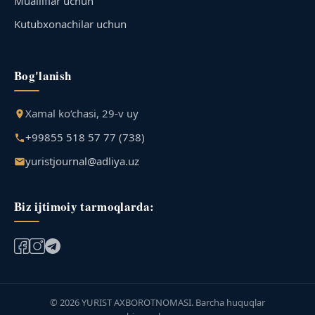
Mualliflar uchun
Kutubxonachilar uchun
Bog'lanish
Xamal ko‘chasi, 29-v uy
+99855 518 57 77 (738)
yuristjournal@adliya.uz
Biz ijtimoiy tarmoqlarda:
© 2026 YURIST AXBOROTNOMASI. Barcha huquqlar