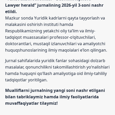
Lawyer herald” jurnalining 2026-yil 3-soni nashr
etildi.
Mazkur sonda Yuridik kadrlarni qayta tayyorlash va
malakasini oshirish instituti hamda
Respublikamizning yetakchi oliy ta’lim va ilmiy-
tadqiqot muassasalari professor-o‘qituvchilari,
doktorantlari, mustaqil izlanuvchilari va amaliyotchi
huquqshunoslarining ilmiy maqolalari e’lon qilingan.
Jurnal sahifalarida yuridik fanlar sohasidagi dolzarb
masalalar, qonunchilikni takomillashtirish yo‘nalishlari
hamda huquqni qo‘llash amaliyotiga oid ilmiy-tahliliy
tadqiqotlar yoritilgan.
Mualliflarni jurnalning yangi soni nashr etilgani
bilan tabriklaymiz hamda ilmiy faoliyatlarida
muvaffaqiyatlar tilaymiz!