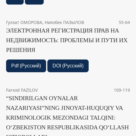
Гулзат ОМОРОВА, Ниязбек ПАЗЫЛОВ
55-64
ЭЛЕКТРОННАЯ РЕГИСТРАЦИЯ ПРАВ НА
НЕДВИЖИМОСТЬ: ПРОБЛЕМЫ И ПУТИ ИХ
РЕШЕНИЯ
Pdf (Русский)
DOI (Русский)
Farxod FAZILOV
109-119
“SINDIRILGAN OYNALAR
NAZARIYASI”NING JINOYAT-HUQUQIY VA
KRIMINOLOGIK MEZONDAGI TALQINI:
O‘ZBEKISTON RESPUBLIKASIDA QO‘LLASH