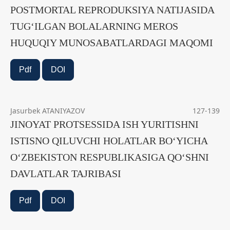
POSTMORTAL REPRODUKSIYA NATIJASIDA
TUG‘ILGAN BOLALARNING MEROS
HUQUQIY MUNOSABATLARDAGI MAQOMI
Pdf
DOI
Jasurbek ATANIYAZOV
127-139
JINOYAT PROTSESSIDA ISH YURITISHNI
ISTISNO QILUVCHI HOLATLAR BO‘YICHA
O‘ZBEKISTON RESPUBLIKASIGA QO‘SHNI
DAVLATLAR TAJRIBASI
Pdf
DOI