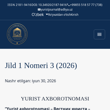
ISSN 2181-9416
DOI: 10.34920/2187-9416
+99855 518 57 77 (738)
yuristjournal@adliya.uz
Tilni o'zgartirish. Joriy til:
O'zbek
Ro‘yxatdan o‘tish
Kirish
Jild 1 Nomeri 3 (2026)
Nashr etilgan: iyun 30, 2026
YURIST AXBOROTNOMASI
“Yurist axborotnomasi – Вестник юриста –