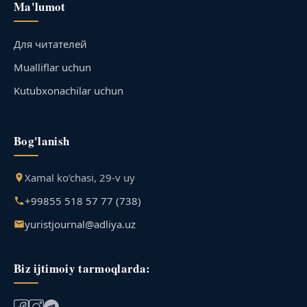
Ma'lumot
Для читателей
Mualliflar uchun
Kutubxonachilar uchun
Bog'lanish
Xamal ko‘chasi, 29-v uy
+99855 518 57 77 (738)
yuristjournal@adliya.uz
Biz ijtimoiy tarmoqlarda: