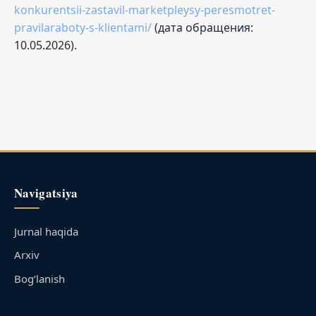
konkurentsii-zastavil-marketpleysy-peresmotret-
pravilaraboty-s-klientami/
(дата обращения:
10.05.2026).
Navigatsiya
Jurnal haqida
Arxiv
Bog‘lanish