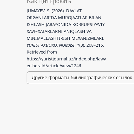
Как цитировать
JUMAYEV, S. (2026). DAVLAT
ORGANLARIDA MUROJAATLAR BILAN
ISHLASH JARAYONIDA KORRUPSIYAVIY
XAVF-XATARLARNI ANIQLASH VA
MINIMALLASHTIRISH MEXANIZMLARI.
YURIST AXBOROTNOMASI
,
1
(3), 208–215.
Retrieved from
https://yuristjournal.uz/index.php/lawy
er-herald/article/view/1246
Другие форматы библиографических ссылок