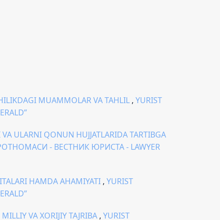
CHILIKDAGI MUAMMOLAR VA TAHLIL
,
YURIST
HERALD”
 VA ULARNI QONUN HUJJATLARIDA TARTIBGA
БОРОТНОМАСИ - ВЕСТНИК ЮРИСТА - LAWYER
ITALARI HAMDA AHAMIYATI
,
YURIST
HERALD”
ILLIY VA XORIJIY TAJRIBA
,
YURIST