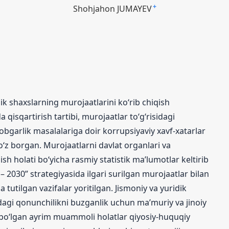
Shohjahon JUMAYEV
+
k shaxslarning murojaatlarini ko‘rib chiqish
 qisqartirish tartibi, murojaatlar to‘g‘risidagi
bgarlik masalalariga doir korrupsiyaviy xavf-xatarlar
o‘z borgan. Murojaatlarni davlat organlari va
ish holati bo‘yicha rasmiy statistik ma’lumotlar keltirib
– 2030” strategiyasida ilgari surilgan murojaatlar bilan
 tutilgan vazifalar yoritilgan. Jismoniy va yuridik
idagi qonunchilikni buzganlik uchun ma’muriy va jinoiy
q bo‘lgan ayrim muammoli holatlar qiyosiy-huquqiy