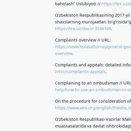
baholash” Uslubiyoti //
https://lex.uz
O‘zbekiston Respublikasining 2017-yil
shaxslarning murojaatlari to‘g‘risida”
https://lex.uz/docs/-3336169
.
Complaints overview // URL:
https://www.texasattorneygeneral.g
overview
.
Complaints and appeals: detailed inf
hmrc/complaints-appeals
.
Complaining to an ombudsman // UR
help/how-to-use-an-ombudsman-in-e
On the procedure for consideration of 
https://www.wto.org/english/thewto_e
O‘zbekiston Respublikasi Vazirlar Mah
muassasalarida va davlat ishtirokidagi