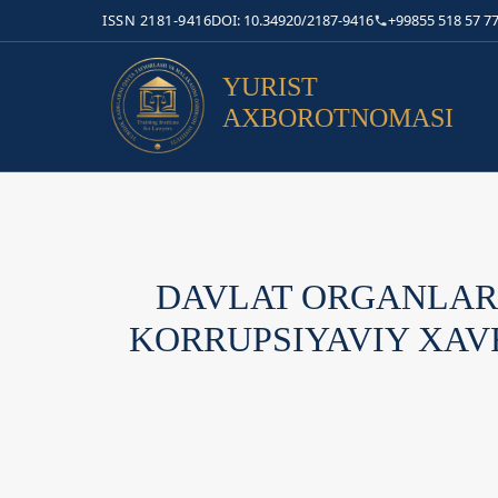
ISSN 2181-9416
DOI: 10.34920/2187-9416
+99855 518 57 77
YURIST
AXBOROTNOMASI
DAVLAT ORGANLAR
KORRUPSIYAVIY XAV