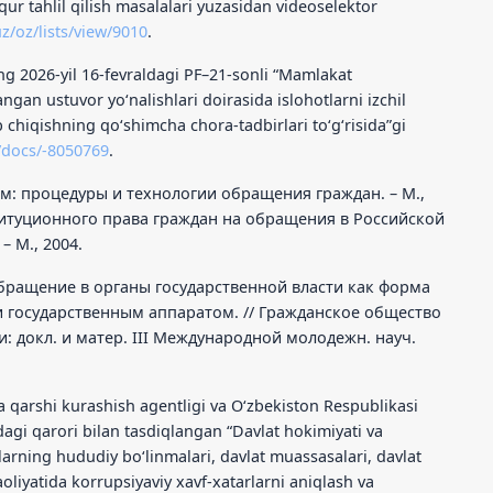
uqur tahlil qilish masalalari yuzasidan videoselektor
uz/oz/lists/view/9010
.
ng 2026-yil 16-fevraldagi PF–21-sonli “Mamlakat
ngan ustuvor yoʻnalishlari doirasida islohotlarni izchil
 chiqishning qoʻshimcha chora-tadbirlari toʻgʻrisida”gi
/docs/-8050769
.
: процедуры и технологии обращения граждан. – М.,
ституционного права граждан на обращения в Российской
– М., 2004.
бращение в органы государственной власти как форма
 государственным аппаратом. // Гражданское общество
: докл. и матер. III Международной молодежн. науч.
 qarshi kurashish agentligi va Oʻzbekiston Respublikasi
tdagi qarori bilan tasdiqlangan “Davlat hokimiyati va
arning hududiy boʻlinmalari, davlat muassasalari, davlat
aoliyatida korrupsiyaviy xavf-xatarlarni aniqlash va