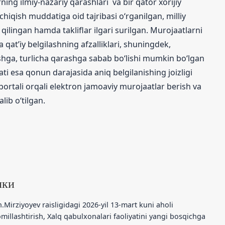
rning ilmiy-nazariy qarashlari va bir qator xorijiy
chiqish muddatiga oid tajribasi o‘rganilgan, milliy
 qilingan hamda takliflar ilgari surilgan. Murojaatlarni
a qat’iy belgilashning afzalliklari, shuningdek,
ishga, turlicha qarashga sabab bo‘lishi mumkin bo‘lgan
esa qonun darajasida aniq belgilanishing joizligi
-portali orqali elektron jamoaviy murojaatlar berish va
lib o‘tilgan.
лки
.Mirziyoyev raisligidagi 2026-yil 13-mart kuni aholi
omillashtirish, Xalq qabulxonalari faoliyatini yangi bosqichga