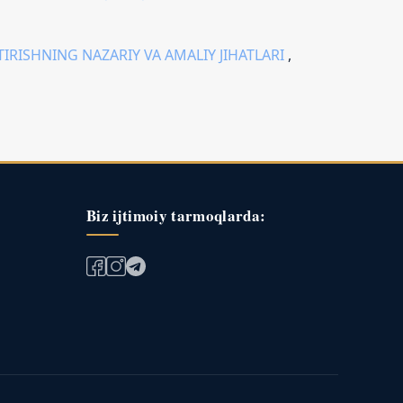
RISHNING NAZARIY VA AMALIY JIHATLARI
,
Biz ijtimoiy tarmoqlarda: