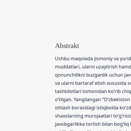
Abstrakt
Ushbu maqolada jismoniy va yuridi
muddatlari, ularni uzaytirish hamda
qonunchilikni buzganlik uchun javo
va ularni bartaraf etish xususida s
tashkilotlari tomonidan ko‘rib chiq
o‘tilgan. Yangilangan “O‘zbekiston 
ishlash borasidagi istiqbolda ko‘zda
shaxslarning murojaatlari to‘g‘ris
javobgarlikka tortish bilan bog‘li