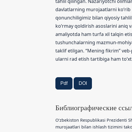
tahlil qilingan. Nazariyotchi olimla
davlatlarning murojaatlarni ko‘rib 
qonunchiligimiz bilan qiyosiy tahlil
ko‘rmay qoldirish asoslarini aniq v
amaliyotda ham turfa xil talqin et
tushunchalarning mazmun-mohiyati 
taklif etilgan. “Mening fikrim” veb
ularni rad etish tartibiga ham to‘xta
Pdf
DOI
Библиографические ссы
O‘zbekiston Respublikasi Prezidenti Sh
murojaatlari bilan ishlash tizimini tak