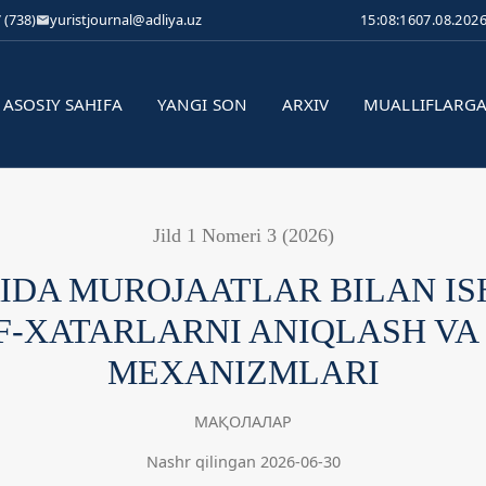
 (738)
yuristjournal@adliya.uz
15:08:17
07.08.202
ASOSIY SAHIFA
YANGI SON
ARXIV
MUALLIFLARG
Jild 1 Nomeri 3 (2026)
IDA MUROJAATLAR BILAN IS
F-XATARLARNI ANIQLASH VA
MEXANIZMLARI
МАҚОЛАЛАР
Nashr qilingan 2026-06-30