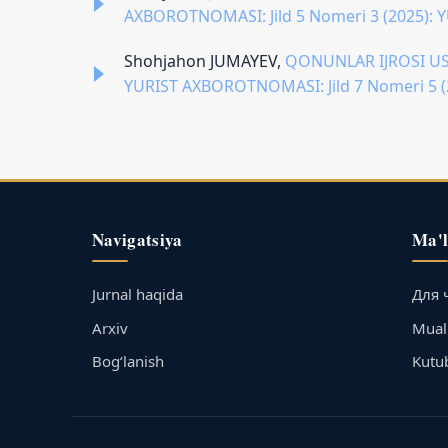
AXBOROTNOMASI: Jild 5 Nomeri 3 (2025)
Shohjahon JUMAYEV,
QONUNLAR IJROSI US
YURIST AXBOROTNOMASI: Jild 7 Nomeri 5
Navigatsiya
Ma'
Jurnal haqida
Для 
Arxiv
Muall
Bog‘lanish
Kutu