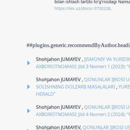
bilan ishlash tartibi to‘g‘risidagi Na
https://lex.uz/docs/-3730228
.
##plugins.generic.recommendByAuthor.head
Shohjahon JUMAYEV ,
JISMONIY VA YURID
AXBOROTNOMASI: Jild 3 Nomeri 1 (2023
Shohjahon JUMAYEV ,
QONUNLAR IJROSI U
SOLISHNING DOLZARB MASALALARI
,
YURI
HERALD”
Shohjahon JUMAYEV ,
QONUNLAR IJROSI U
AXBOROTNOMASI: Jild 4 Nomeri 2 (2024
Shohjahon JUMAYEV,
QONUNLAR IJROSI US