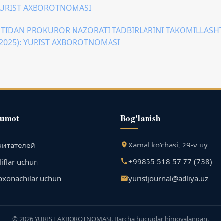
: YURIST AXBOROTNOMASI
TIDAN PROKUROR NAZORATI TADBIRLARINI TAKOMILLASHTI
 (2025): YURIST AXBOROTNOMASI
lumot
Bog'lanish
Xamal ko‘chasi, 29-v uy
читателей
+99855 518 57 77 (738)
iflar uchun
yuristjournal@adliya.uz
bxonachilar uchun
© 2026 YURIST AXBOROTNOMASI. Barcha huquqlar himoyalangan.