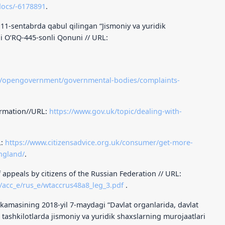
/docs/-6178891
.
 11-sentabrda qabul qilingan “Jismoniy va yuridik
gi O‘RQ-445-sonli Qonuni // URL:
ov/opengovernment/governmental-bodies/complaints-
ormation//URL:
https://www.gov.uk/topic/dealing-with-
L:
https://www.citizensadvice.org.uk/consumer/get-more-
ngland/
.
appeals by citizens of the Russian Federation // URL:
/acc_e/rus_e/wtaccrus48a8_leg_3.pdf
.
kamasining 2018-yil 7-maydagi “Davlat organlarida, davlat
 tashkilotlarda jismoniy va yuridik shaxslarning murojaatlari