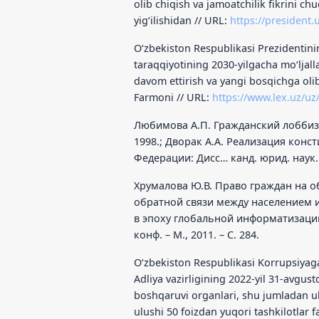
olib chiqish va jamoatchilik fikrini ch
yigʻilishidan // URL:
https://president.
O‘zbekiston Respublikasi Prezidentini
taraqqiyotining 2030-yilgacha moʻljalla
davom ettirish va yangi bosqichga olib
Farmoni // URL:
https://www.lex.uz/uz
Любимова А.П. Гражданский лоббизм
1998.; Дворак А.А. Реализация кон
Федерации: Дисс… канд. юрид. наук. 
Хрумалова Ю.В. Право граждан на о
обратной связи между населением и
в эпоху глобальной информатизации
конф. – М., 2011. – С. 284.
Oʻzbekiston Respublikasi Korrupsiyaga
Adliya vazirligining 2022-yil 31-avgus
boshqaruvi organlari, shu jumladan ul
ulushi 50 foizdan yuqori tashkilotlar f