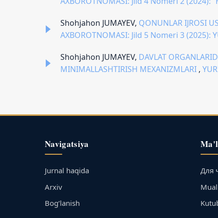
AXBOROTNOMASI: Jild 4 Nomeri 2 (2024
Shohjahon JUMAYEV,
QONUNLAR IJROSI US
AXBOROTNOMASI: Jild 5 Nomeri 3 (2025)
Shohjahon JUMAYEV,
DAVLAT ORGANLARIDA
MINIMALLASHTIRISH MEXANIZMLARI
,
YUR
Navigatsiya
Ma'
Jurnal haqida
Для 
Arxiv
Muall
Bog‘lanish
Kutu