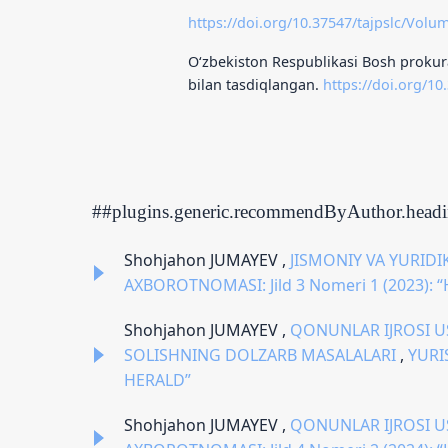
https://doi.org/10.37547/tajpslc/Vol
O‘zbekiston Respublikasi Bosh prokura
bilan tasdiqlangan.
https://doi.org/1
##plugins.generic.recommendByAuthor.head
Shohjahon JUMAYEV ,
JISMONIY VA YURID
AXBOROTNOMASI: Jild 3 Nomeri 1 (2023
Shohjahon JUMAYEV ,
QONUNLAR IJROSI U
SOLISHNING DOLZARB MASALALARI
,
YURI
HERALD”
Shohjahon JUMAYEV ,
QONUNLAR IJROSI U