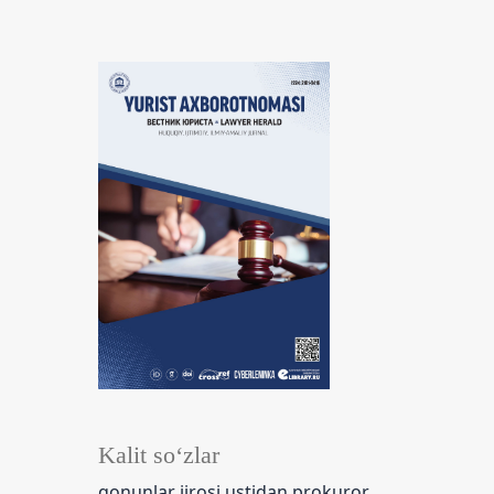
Kalit so‘zlar
qonunlar ijrosi ustidan prokuror