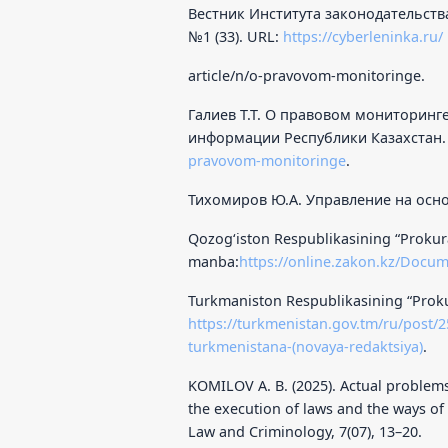
Вестник Института законодательств
№1 (33). URL:
https://cyberleninka.ru/
article/n/o-pravovom-monitoringe.
Галиев Т.Т. О правовом мониторинге
информации Республики Казахстан. 2
pravovom-monitoringe
.
Тихомиров Ю.А. Управление на основе
Qozog‘iston Respublikasining “Prokura
manba:
https://online.zakon.kz/Docu
Turkmaniston Respublikasining “Proku
https://turkmenistan.gov.tm/ru/post
turkmenistana-(novaya-redaktsiya)
.
KOMILOV A. B. (2025). Actual problems
the execution of laws and the ways of 
Law and Criminology, 7(07), 13–20.