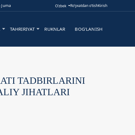
6 Juma
Ro‘yxatdan o‘tish
Kirish
Tilni o'zgartirish. Joriy til:
O'zbek
A
TAHRIRIYAT
RUKNLAR
BOG‘LANISH
ATI TADBIRLARINI
LIY JIHATLARI