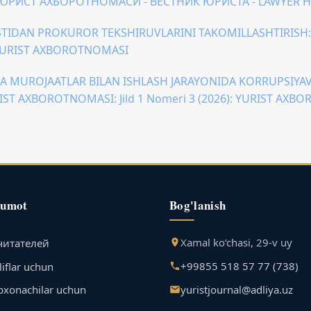
): “ЮРИСТ АХБОРОТНОМАСИ - ВЕСТНИК ЮРИСТА - LAWYER 
TIDAN PROKUROR TEKSHIRUVLARINI TAKOMILLASHTIRISH: M
: YURIST AXBOROTNOMASI
 MUROJAATLAR BILAN ISHLASH JARAYONIDA KORRUPSIYAVI
IST AXBOROTNOMASI: Jild 1 Nomeri 3 (2026): YURIST AX
lumot
Bog'lanish
Xamal ko‘chasi, 29-v uy
читателей
+99855 518 57 77 (738)
iflar uchun
yuristjournal@adliya.uz
bxonachilar uchun