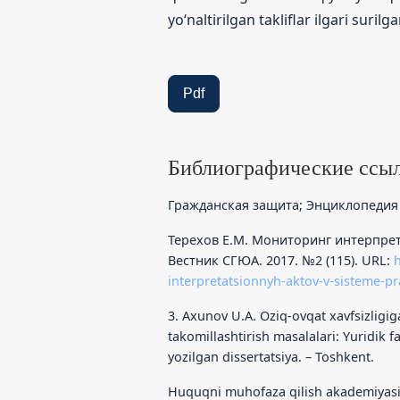
yo‘naltirilgan takliflar ilgari surilga
Pdf
Библиографические ссы
Гражданская защита; Энциклопедия в
Терехов Е.М. Мониторинг интерпрет
Вестник СГЮА. 2017. №2 (115). URL:
h
interpretatsionnyh-aktov-v-sisteme-
3. Axunov U.A. Oziq-ovqat xavfsizligig
takomillashtirish masalalari: Yuridik f
yozilgan dissertatsiya. – Toshkent.
Huquqni muhofaza qilish akademiyasi.