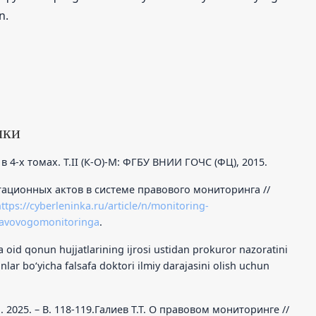
n.
лки
 4-х томах. Т.II (К-О)-М: ФГБУ ВНИИ ГОЧС (ФЦ), 2015.
ационных актов в системе правового мониторинга //
ttps://cyberleninka.ru/article/n/monitoring-
pravovogomonitoringa
.
a oid qonun hujjatlarining ijrosi ustidan prokuror nazoratini
anlar bo‘yicha falsafa doktori ilmiy darajasini olish uchun
 2025. – B. 118-119.Галиев Т.Т. О правовом мониторинге //