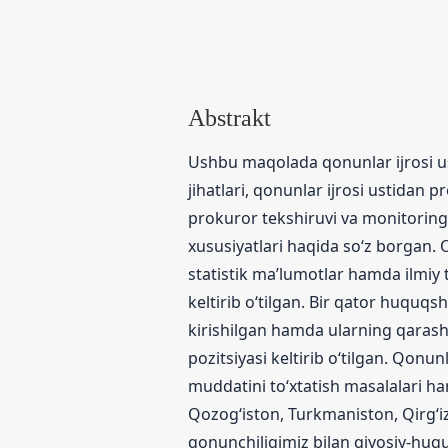
Abstrakt
Ushbu maqolada qonunlar ijrosi us
jihatlari, qonunlar ijrosi ustidan 
prokuror tekshiruvi va monitoringi
xususiyatlari haqida so‘z borgan. 
statistik maʼlumotlar hamda ilmiy 
keltirib o‘tilgan. Bir qator huquqs
kirishilgan hamda ularning qarashl
pozitsiyasi keltirib o‘tilgan. Qonun
muddatini to‘xtatish masalalari ham
Qozog‘iston, Turkmaniston, Qirg‘izi
qonunchiligimiz bilan qiyosiy-huqu