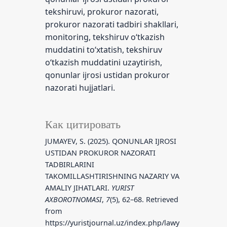
tekshiruvi, prokuror nazorati,
prokuror nazorati tadbiri shakllari,
monitoring, tekshiruv o‘tkazish
muddatini to‘xtatish, tekshiruv
o‘tkazish muddatini uzaytirish,
qonunlar ijrosi ustidan prokuror
nazorati hujjatlari.
Как цитировать
JUMAYEV, S. (2025). QONUNLAR IJROSI
USTIDAN PROKUROR NAZORATI
TADBIRLARINI
TAKOMILLASHTIRISHNING NAZARIY VA
AMALIY JIHATLARI.
YURIST
AXBOROTNOMASI
,
7
(5), 62–68. Retrieved
from
https://yuristjournal.uz/index.php/lawy