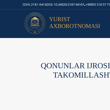
ISSN 2181-9416
DOI: 10.34920/2187-9416
+99855 518 57 77
YURIST
AXBOROTNOMASI
QONUNLAR IJROSI
TAKOMILLASHT