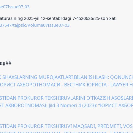
ume07Issue07-03
.
turasining 2025-yil 12-sentabrdagi 7-4520626/25-son xati
0.37547/tajpslc/Volume07Issue07-03
.
ing##
IK SHAXSLARNING MUROJAATLARI BILAN ISHLASH: QONUN
): “ЮРИСТ АХБОРОТНОМАСИ - ВЕСТНИК ЮРИСТА - LAWYER 
STIDAN PROKUROR TEKSHIRUVLARINI O‘TKAZISH ASOSLARI
ST AXBOROTNOMASI: Jild 3 Nomeri 4 (2023): “ЮРИСТ АХ
STIDAN PROKUROR TEKSHIRUVI MAQSADI, PREDMETI, VOS