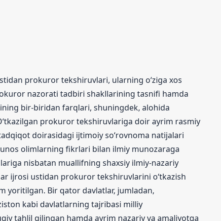
tidan prokuror tekshiruvlari, ularning o‘ziga xos
prokuror nazorati tadbiri shakllarining tasnifi hamda
ning bir-biridan farqlari, shuningdek, alohida
O‘tkazilgan prokuror tekshiruvlariga doir ayrim rasmiy
tadqiqot doirasidagi ijtimoiy so‘rovnoma natijalari
hunos olimlarning fikrlari bilan ilmiy munozaraga
ariga nisbatan muallifning shaxsiy ilmiy-nazariy
lar ijrosi ustidan prokuror tekshiruvlarini o‘tkazish
 yoritilgan. Bir qator davlatlar, jumladan,
ston kabi davlatlarning tajribasi milliy
qiy tahlil qilingan hamda ayrim nazariy va amaliyotga