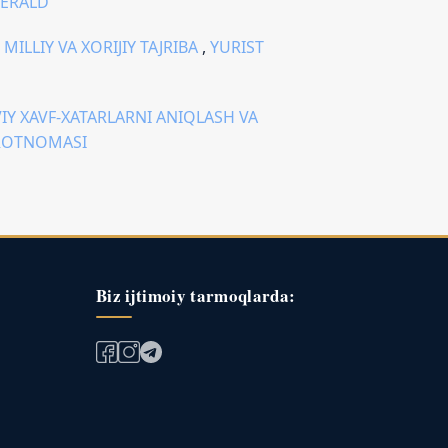
HERALD”
ILLIY VA XORIJIY TAJRIBA
,
YURIST
Y XAVF-XATARLARNI ANIQLASH VA
BOROTNOMASI
Biz ijtimoiy tarmoqlarda: