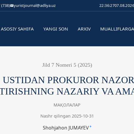
 (738)
yuristjournal@adliya.uz
22:36:27
07.08.202
ASOSIY SAHIFA
YANGI SON
ARXIV
MUALLIFLARG
Jild 7 Nomeri 5 (2025)
 USTIDAN PROKUROR NAZOR
IRISHNING NAZARIY VA AMA
МАҚОЛАЛАР
Nashr qilingan 2025-10-31
Shohjahon JUMAYEV
+