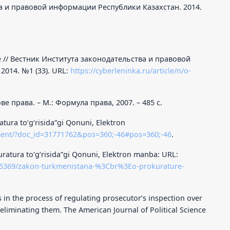
а и правовой информации Республики Казахстан. 2014.
 // Вестник Института законодательства и правовой
014. №1 (33). URL:
https://cyberleninka.ru/article/n/o-
 права. – М.: Формула права, 2007. – 485 с.
tura to‘g‘risida”gi Qonuni, Elektron
ment/?doc_id=31771762&pos=360;-46#pos=360;-46
.
ratura to‘g‘risida”gi Qonuni, Elektron manba: URL:
/25369/zakon-turkmenistana-%3Cbr%3Eo-prokurature-
 in the process of regulating prosecutorʼs inspection over
eliminating them. The American Journal of Political Science