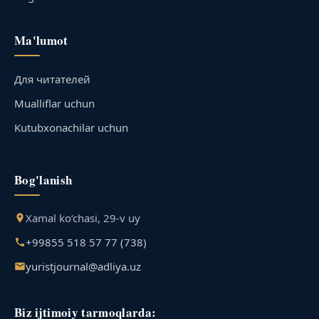
Ma'lumot
Для читателей
Mualliflar uchun
Kutubxonachilar uchun
Bog'lanish
Xamal ko‘chasi, 29-v uy
+99855 518 57 77 (738)
yuristjournal@adliya.uz
Biz ijtimoiy tarmoqlarda: