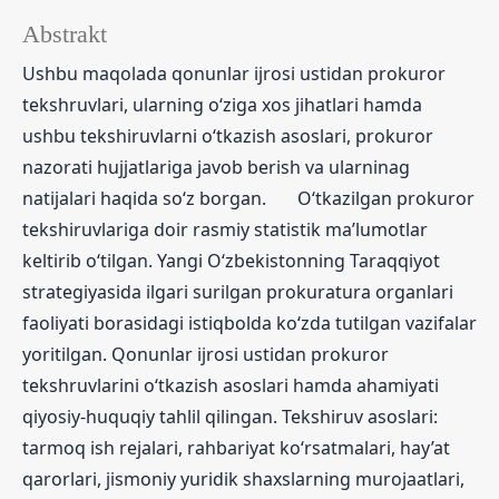
Abstrakt
Ushbu maqolada qonunlar ijrosi ustidan prokuror
tekshruvlari, ularning o‘ziga xos jihatlari hamda
ushbu tekshiruvlarni o‘tkazish asoslari, prokuror
nazorati hujjatlariga javob berish va ularninag
natijalari haqida so‘z borgan. O‘tkazilgan prokuror
tekshiruvlariga doir rasmiy statistik ma’lumotlar
keltirib o‘tilgan. Yangi O‘zbekistonning Taraqqiyot
strategiyasida ilgari surilgan prokuratura organlari
faoliyati borasidagi istiqbolda ko‘zda tutilgan vazifalar
yoritilgan. Qonunlar ijrosi ustidan prokuror
tekshruvlarini o‘tkazish asoslari hamda ahamiyati
qiyosiy-huquqiy tahlil qilingan. Tekshiruv asoslari:
tarmoq ish rejalari, rahbariyat ko‘rsatmalari, hay’at
qarorlari, jismoniy yuridik shaxslarning murojaatlari,