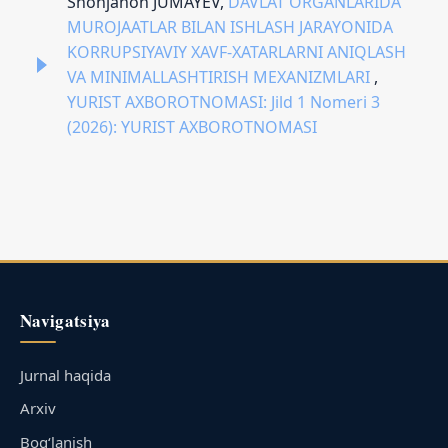
Shohjahon JUMAYEV,
DAVLAT ORGANLARIDA
MUROJAATLAR BILAN ISHLASH JARAYONIDA
KORRUPSIYAVIY XAVF-XATARLARNI ANIQLASH
VA MINIMALLASHTIRISH MEXANIZMLARI
,
YURIST AXBOROTNOMASI: Jild 1 Nomeri 3
(2026): YURIST AXBOROTNOMASI
Navigatsiya
Jurnal haqida
Arxiv
Bog‘lanish