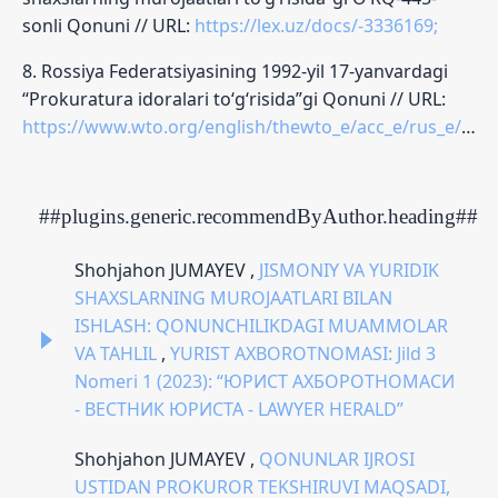
sonli Qonuni // URL:
https://lex.uz/docs/-3336169;
8. Rossiya Federatsiyasining 1992-yil 17-yanvardagi
“Prokuratura idoralari to‘g‘risida”gi Qonuni // URL:
https://www.wto.org/english/thewto_e/acc_e/rus_e/wtaccrus58_leg_83.pdf;
##plugins.generic.recommendByAuthor.heading##
Shohjahon JUMAYEV ,
JISMONIY VA YURIDIK
SHAXSLARNING MUROJAATLARI BILAN
ISHLASH: QONUNCHILIKDAGI MUAMMOLAR
VA TAHLIL
,
YURIST AXBOROTNOMASI: Jild 3
Nomeri 1 (2023): “ЮРИСТ АХБОРОТНОМАСИ
- ВЕСТНИК ЮРИСТА - LAWYER HERALD”
Shohjahon JUMAYEV ,
QONUNLAR IJROSI
USTIDAN PROKUROR TEKSHIRUVI MAQSADI,