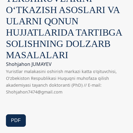
O‘TKAZISH ASOSLARI VA
ULARNI QONUN
HUJJATLARIDA TARTIBGA
SOLISHNING DOLZARB
MASALALARI
Shohjahon JUMAYEV
Yuristlar malakasini oshirish markazi katta o‘qituvchisi,
O‘zbekiston Respublikasi Huquqni muhofaza qilish
akademiyasi tayanch doktoranti (PhD) // E-mail:
Shohjahon7474@gmail.com
PDF