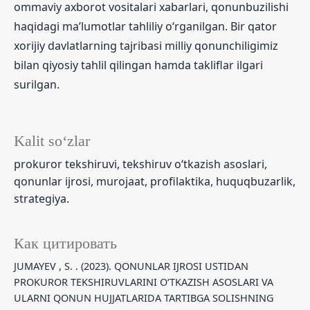
ommaviy axborot vositalari xabarlari, qonunbuzilishi
haqidagi ma’lumotlar tahliliy o‘rganilgan. Bir qator
xorijiy davlatlarning tajribasi milliy qonunchiligimiz
bilan qiyosiy tahlil qilingan hamda takliflar ilgari
surilgan.
Kalit so‘zlar
prokuror tekshiruvi, tekshiruv o‘tkazish asoslari,
qonunlar ijrosi, murojaat, profilaktika, huquqbuzarlik,
strategiya.
Как цитировать
JUMAYEV , S. . (2023). QONUNLAR IJROSI USTIDAN
PROKUROR TEKSHIRUVLARINI O‘TKAZISH ASOSLARI VA
ULARNI QONUN HUJJATLARIDA TARTIBGA SOLISHNING