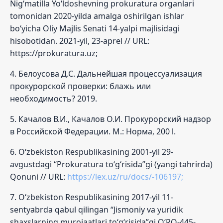
Nig‘matilla Yo‘ldoshevning prokuratura organlari
tomonidan 2020-yilda amalga oshirilgan ishlar
bo‘yicha Oliy Majlis Senati 14-yalpi majlisidagi
hisobotidan. 2021-yil, 23-aprel // URL:
https://prokuratura.uz;
4. Белоусова Д.С. Дальнейшая процессуализация
прокурорской проверки: блажь или
необходимость? 2019.
5. Качалов В.И., Качалов О.И. Прокурорский надзор
в Российской Федерaции. М.: Норма, 200 l.
6. O‘zbekiston Respublikasining 2001-yil 29-
avgustdagi “Prokuratura to‘g‘risida”gi (yangi tahrirda)
Qonuni // URL:
https://lex.uz/ru/docs/-106197;
7. O‘zbekiston Respublikasining 2017-yil 11-
sentyabrda qabul qilingan “Jismoniy va yuridik
shaxslarning murojaatlari to‘g‘risida”gi O‘RQ-445-