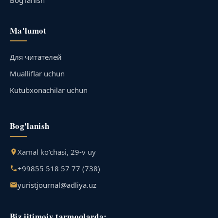
Ma'lumot
Для читателей
Mualliflar uchun
Kutubxonachilar uchun
Bog'lanish
Xamal ko‘chasi, 29-v uy
+99855 518 57 77 (738)
yuristjournal@adliya.uz
Biz ijtimoiy tarmoqlarda: