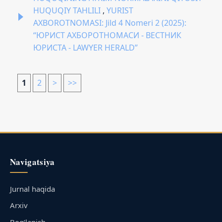
HUQUQIY TAHLILI
,
YURIST
AXBOROTNOMASI: Jild 4 Nomeri 2 (2025):
“ЮРИСТ АХБОРОТНОМАСИ - ВЕСТНИК
ЮРИСТА - LAWYER HERALD”
1
2
>
>>
Navigatsiya
Jurnal haqida
Arxiv
Bog‘lanish