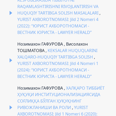
RAQAMLASHTIRISHNI RIVOJLANTIRISH VA
HUQUQIY TARTIBGA SOLISH MASALALARI
,
YURIST AXBOROTNOMASI: Jild 2 Nomeri 4
(2022): “ЮРИСТ АХБОРОТНОМАСИ -
ВЕСТНИК ЮРИСТА - LAWYER HERALD”
Нозимахон ГАФУРОВА , Висолахон
ТОШМАТОВА ,
KEKSALAR HUQUQLARINI
XALQARO-HUQUQIY TARTIBGA SOLISH
,
YURIST AXBOROTNOMASI: Jild 4 Nomeri 1
(2024): “ЮРИСТ АХБОРОТНОМАСИ -
ВЕСТНИК ЮРИСТА - LAWYER HERALD”
Нозимахон ГАФУРОВА ,
ХАЛҚАРО ТИББИЁТ
ҲУҚУҚИ ИНСТИТУЦИОНАЛИЗАЦИЯСИДА
СОҒЛИҚҚА БЎЛГАН ҲУҚУҚНИНГ
РИВОЖЛАНИШИ ВА РОЛИ
,
YURIST
AXBOROTNOMASI: Jild 1 Nomeri 6 (2020):