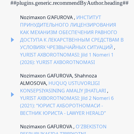
##plugins.generic.recommendByAuthor.heading##
Nozimaxon G‘AFUROVA ,
ИНСТИТУТ
ПРИНУДИТЕЛЬНОГО ЛИЦЕНЗИРОВАНИЯ
КАК МЕХАНИЗМ ОБЕСПЕЧЕНИЯ РАВНОГО
ДОСТУПА К ЛЕКАРСТВЕННЫМ СРЕДСТВАМ В
УСЛОВИЯХ ЧРЕЗВЫЧАЙНЫХ СИТУАЦИЙ
,
YURIST AXBOROTNOMASI: Jild 1 Nomeri 1
(2026): YURIST AXBOROTNOMASI
Nozimaxon GAFUROVA, Shahnoza
ALMOSOVA,
HUQUQ USTUVORLIGI
KONSEPSIYASINING AMALIY JIHATLARI
,
YURIST AXBOROTNOMASI: Jild 2 Nomeri 6
(2021): “ЮРИСТ АХБОРОТНОМАСИ -
ВЕСТНИК ЮРИСТА - LAWYER HERALD”
Nozimaxon GAFUROVA ,
O'ZBEKISTON
RESPUBLIKASIDA TIBBIYOTNI