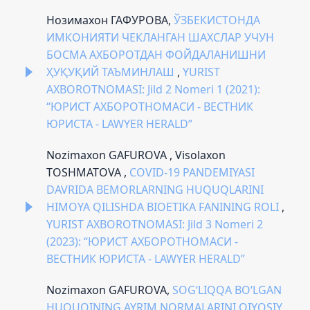
Нозимахон ГАФУРОВА,
ЎЗБЕКИСТОНДА
ИМКОНИЯТИ ЧЕКЛАНГАН ШАХСЛАР УЧУН
БОСМА АХБОРОТДАН ФОЙДАЛАНИШНИ
ҲУҚУҚИЙ ТАЪМИНЛАШ
,
YURIST
AXBOROTNOMASI: Jild 2 Nomeri 1 (2021):
“ЮРИСТ АХБОРОТНОМАСИ - ВЕСТНИК
ЮРИСТА - LAWYER HERALD”
Nozimaxon GAFUROVA , Visolaxon
TOSHMATOVA ,
COVID-19 PANDEMIYASI
DAVRIDA BEMORLARNING HUQUQLARINI
HIMOYA QILISHDA BIOETIKА FANINING ROLI
,
YURIST AXBOROTNOMASI: Jild 3 Nomeri 2
(2023): “ЮРИСТ АХБОРОТНОМАСИ -
ВЕСТНИК ЮРИСТА - LAWYER HERALD”
Nozimaxon GAFUROVA,
SOG‘LIQQA BO‘LGAN
HUQUQINING AYRIM NORMALARINI QIYOSIY