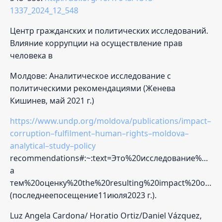
1337_2024_12_548
Центр гражданских и политических исследований.
Влияние коррупции на осуществление прав
человека в
Молдове: Аналитическое исследование с
политическими рекомендациями (Женева
Кишинев, май 2021 г.)
https://www.undp.org/moldova/publications/impact–
corruption–fulfilment–human–rights–moldova–
analytical–study–policy
recommendations#:~:text=Это%20исследование%20н
а
тем%20оценку%20the%20resulting%20impact%20on%2
(последнеепосещение11июля2023 г.).
Luz Angela Cardona/ Horatio Ortiz/Daniel Vázquez,