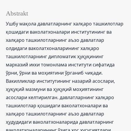
Abstrakt
Ушбу мақола давлатларнинг халқаро ташкилотлар
қошидаги ваколатхоналари институтининг ва
халқаро ташкилотларнинг аъзо давлатлар
олдидаги ваколатхоналарининг халқаро
ташкилотларнинг дипломатик ҳуқуқининг
марказий икки томонлама институти сифатида
ўрни, ўрни ва моҳиятини ўрганиб чиқади.
Вакилликлар институтининг назарий асослари,
ҳуқуқий мазмуни ва ҳуқуқий моҳиятининг
асослари келтирилган. давлатларнинг халқаро
ташкилотлар қошидаги ваколатхоналари ва
халқаро ташкилотларнинг аъзо давлатлар
ҳудудидаги ваколатхоналарида давлатларнинг
ваколатхоналарининг ўзига хос хусусиятлари