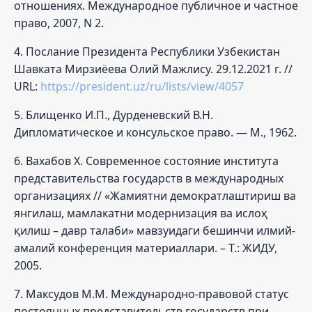
отношениях. Международное публичное и частное
право, 2007, N 2.
4. Послание Президента Республики Узбекистан
Шавката Мирзиёева Олий Мажлису. 29.12.2021 г. //
URL:
https://president.uz/ru/lists/view/4057
5. Блищенко И.П., Дурденевский В.Н.
Дипломатическое и консульское право. — М., 1962.
6. Вахабов Х. Современное состояние института
представительства государств в международных
организациях // «Жамиятни демократлаштириш ва
янгилаш, мамлакатни модернизация ва ислоҳ
қилиш – давр талаби» мавзуидаги бешинчи илмий-
амалий конференция материаллари. – Т.: ЖИДУ,
2005.
7. Максудов М.М. Международно-правовой статус
постоянных представительств государств при