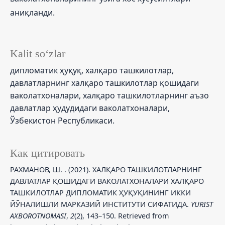
аниқланди.
Kalit so‘zlar
дипломатик ҳуқуқ, халқаро ташкилотлар,
давлатларнинг халқаро ташкилотлар қошидаги
ваколатхоналари, халқаро ташкилотларнинг аъзо
давлатлар ҳудудидаги ваколатхоналари,
Ўзбекистон Республикаси.
Как цитировать
РАХМАНОВ, Ш. . (2021). ХАЛҚАРО ТАШКИЛОТЛАРНИНГ
ДАВЛАТЛАР ҚОШИДАГИ ВАКОЛАТХОНАЛАРИ ХАЛҚАРО
ТАШКИЛОТЛАР ДИПЛОМАТИК ҲУҚУҚИНИНГ ИККИ
ЙЎНАЛИШЛИ МАРКАЗИЙ ИНСТИТУТИ СИФАТИДА.
YURIST
AXBOROTNOMASI
,
2
(2), 143–150. Retrieved from