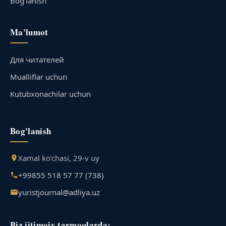
Bog‘lanish
Ma'lumot
Для читателей
Mualliflar uchun
Kutubxonachilar uchun
Bog'lanish
Xamal ko‘chasi, 29-v uy
+99855 518 57 77 (738)
yuristjournal@adliya.uz
Biz ijtimoiy tarmoqlarda: