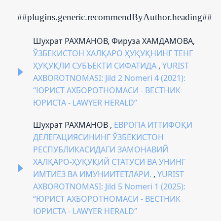
##plugins.generic.recommendByAuthor.heading##
Шухрат РАХМАНОВ, Фируза ХАМДАМОВА,
ЎЗБЕКИСТОН ХАЛҚАРО ҲУҚУҚНИНГ ТЕНГ
ҲУҚУҚЛИ СУБЪЕКТИ СИФАТИДА
,
YURIST
AXBOROTNOMASI: Jild 2 Nomeri 4 (2021):
“ЮРИСТ АХБОРОТНОМАСИ - ВЕСТНИК
ЮРИСТА - LAWYER HERALD”
Шухрат РАХМАНОВ ,
ЕВРОПА ИТТИФОҚИ
ДЕЛЕГАЦИЯСИНИНГ ЎЗБEКИСТОН
РEСПУБЛИКАСИДАГИ ЗАМОНАВИЙ
ХАЛҚАРО-ҲУҚУҚИЙ СТАТУСИ ВА УНИНГ
ИМТИЁЗ ВА ИМУНИИТEТЛАРИ.
,
YURIST
AXBOROTNOMASI: Jild 5 Nomeri 1 (2025):
“ЮРИСТ АХБОРОТНОМАСИ - ВЕСТНИК
ЮРИСТА - LAWYER HERALD”