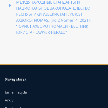
МЕЖДУНАРОДНЫЕ СТАНДАРТЫ И
НАЦИОНАЛЬНОЕ ЗАКОНОДАТЕЛЬСТВО
РЕСПУБЛИКИ УЗБЕКИСТАН
,
YURIST
AXBOROTNOMASI: Jild 2 Nomeri 4 (2021):
“ЮРИСТ АХБОРОТНОМАСИ - ВЕСТНИК
ЮРИСТА - LAWYER HERALD”
Navigatsiya
Jurnal haqida
Arxiv