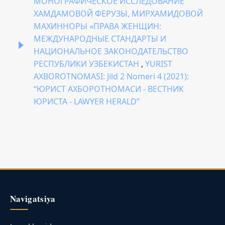
МОНОГРАФИЧЕСКОЕ ИССЛЕДОВАНИЕ
ХАМДАМОВОЙ ФЕРУЗЫ, МИРХАМИДОВОЙ
МАХИННОРЫ «ПРАВА ЖЕНЩИН:
МЕЖДУНАРОДНЫЕ СТАНДАРТЫ И
НАЦИОНАЛЬНОЕ ЗАКОНОДАТЕЛЬСТВО
РЕСПУБЛИКИ УЗБЕКИСТАН
,
YURIST
AXBOROTNOMASI: Jild 2 Nomeri 4 (2021):
“ЮРИСТ АХБОРОТНОМАСИ - ВЕСТНИК
ЮРИСТА - LAWYER HERALD”
Navigatsiya