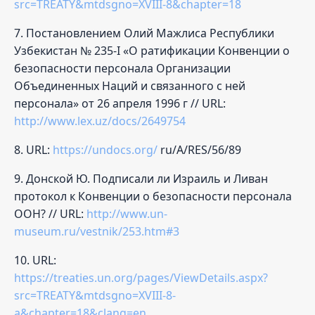
src=TREATY&mtdsgno=XVIII-8&chapter=18
7. Постановлением Олий Мажлиса Республики
Узбекистан № 235-I «О ратификации Конвенции о
безопасности персонала Организации
Объединенных Наций и связанного с ней
персонала» от 26 апреля 1996 г // URL:
http://www.lex.uz/docs/2649754
8. URL:
https://undocs.org/
ru/A/RES/56/89
9. Донской Ю. Подписали ли Израиль и Ливан
протокол к Конвенции о безопасности персонала
ООН? // URL:
http://www.un-
museum.ru/vestnik/253.htm#3
10. URL:
https://treaties.un.org/pages/ViewDetails.aspx?
src=TREATY&mtdsgno=XVIII-8-
a&chapter=18&clang=en