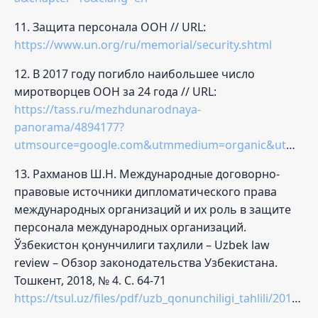
11. Защита персонала ООН // URL:
https://www.un.org/ru/memorial/security.shtml
12. В 2017 году погибло наибольшее число
миротворцев ООН за 24 года // URL:
https://tass.ru/mezhdunarodnaya-
panorama/4894177?
utmsource=google.com&utmmedium=organic&utmcampaign=google.com&utmreferrer=google.com
13. Рахманов Ш.Н. Международные договорно-
правовые источники дипломатического права
международных организаций и их роль в защите
персонала международных организаций.
Ўзбекистон қонунчилиги таҳлили – Uzbek law
review – Обзор законодательства Узбекистана.
Тошкент, 2018, № 4. С. 64-71
https://tsul.uz/files/pdf/uzb_qonunchiligi_tahlili/2018_4_last.pdf