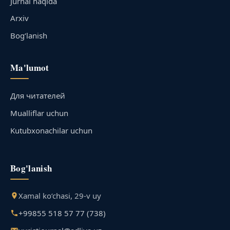
Jurnal haqida
Arxiv
Bog‘lanish
Ma'lumot
Для читателей
Mualliflar uchun
Kutubxonachilar uchun
Bog'lanish
Xamal ko‘chasi, 29-v uy
+99855 518 57 77 (738)