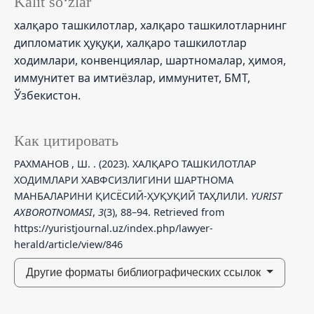
Kalit so‘zlar
халқаро ташкилотлар, халқаро ташкилотларнинг
дипломатик ҳуқуқи, халқаро ташкилотлар
ходимлари, конвенциялар, шартномалар, ҳимоя,
иммунитет ва имтиёзлар, иммунитет, БМТ,
Ўзбекистон.
Как цитировать
РАХМАНОВ , Ш. . (2023). ХАЛҚАРО ТАШКИЛОТЛАР
ХОДИМЛАРИ ХАВФСИЗЛИГИНИ ШАРТНОМА
МАНБАЛАРИНИ ҚИСЁСИЙ-ҲУҚУҚИЙ ТАҲЛИЛИ.
YURIST
AXBOROTNOMASI
,
3
(3), 88–94. Retrieved from
https://yuristjournal.uz/index.php/lawyer-
herald/article/view/846
Другие форматы библиографических ссылок