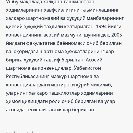
Ушбу мақолада халқаро ташкилотлар
ходимларининг хавфсизлигини таъминлашнинг
халқаро шартномавий ва ҳуқуқий манбаларининг
қиёсий-ҳуқуқий таҳлили келтирилган. 1994 йилги
конвенциянинг асосий мазмуни, шунингдек, 2005
йилдаги факультатив баённомаси очиб берилган
ва юқоридаги шартнома ҳужжатларининг ҳар
бирига ҳуқуқий тавсиф берилган. Асосий
шартнома ва конвенциялар, Ўзбекистон
Республикасининг мазкур шартнома ва
конвенциялардаги иштироки кўриб чиқилиб,
уларнинг халқаро ташкилотлар ходимларини
ҳимоя қилишдаги роли очиб берилган ва улар
асосида тегишли тавсиялар берилган.