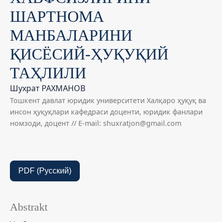
ШАРТНОМА
МАНБАЛАРИНИ
ҚИСЁСИЙ-ҲУҚУҚИЙ
ТАҲЛИЛИ
Шухрат РАХМАНОВ
Тошкент давлат юридик университети Халқаро ҳуқуқ ва
инсон ҳуқуқлари кафедраси доценти, юридик фанлари
номзоди, доцент // E-mail: shuxratjon@gmail.com
PDF (Русский)
Abstrakt