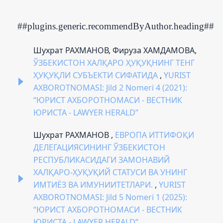
##plugins.generic.recommendByAuthor.heading##
Шухрат РАХМАНОВ, Фируза ХАМДАМОВА,
ЎЗБЕКИСТОН ХАЛҚАРО ҲУҚУҚНИНГ ТЕНГ
ҲУҚУҚЛИ СУБЪЕКТИ СИФАТИДА
,
YURIST
AXBOROTNOMASI: Jild 2 Nomeri 4 (2021):
“ЮРИСТ АХБОРОТНОМАСИ - ВЕСТНИК
ЮРИСТА - LAWYER HERALD”
Шухрат РАХМАНОВ ,
ЕВРОПА ИТТИФОҚИ
ДЕЛЕГАЦИЯСИНИНГ ЎЗБEКИСТОН
РEСПУБЛИКАСИДАГИ ЗАМОНАВИЙ
ХАЛҚАРО-ҲУҚУҚИЙ СТАТУСИ ВА УНИНГ
ИМТИЁЗ ВА ИМУНИИТEТЛАРИ.
,
YURIST
AXBOROTNOMASI: Jild 5 Nomeri 1 (2025):
“ЮРИСТ АХБОРОТНОМАСИ - ВЕСТНИК
ЮРИСТА - LAWYER HERALD”