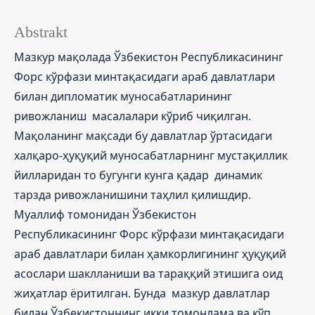
Abstrakt
Мазкур мақолада Ўзбекистон Республикасининг
Форс кўрфази минтақасидаги араб давлатлари
билан дипломатик муносабатларининг
ривожланиш масалалари кўриб чиқилган.
Мақоланинг мақсади бу давлатлар ўртасидаги
халқаро-ҳуқуқий муносабатларнинг мустақиллик
йилларидан то бугунги кунга қадар динамик
тарзда ривожланишини таҳлил қилишдир.
Муаллиф томонидан Ўзбекистон
Республикасининг Форс кўрфази минтақасидаги
араб давлатлари билан ҳамкорлигининг ҳуқуқий
асослари шаклланиши ва тараққий этишига оид
жиҳатлар ёритилган. Бунда мазкур давлатлар
билан Ўзбекистоннинг икки томонлама ва кўп