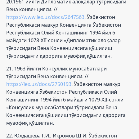
20.1961 йилги Дипломатик алоқалар тўғрисидаги
Вена конвенцияси. //
https://www.lex.uz/docs/2647563
. Ўзбекистон
Республикаси мазкур Конвенцияга Ўзбекистон
Республикаси Олий Кенгашининг 1994 йил 6
майдаги 1078-XII-сонли «Дипломатик алоқалар
тўғрисидаги Вена Конвенциясига қўшилиш
тўғрисида»ги қарорига мувофиқ қўшилган.
21. 1963 йилги Консуллик муносабатлари
тўғрисидаги Вена конвенцияси. //
https://lex.uz/docs/2750193
. Ўзбекистон мазкур
Конвенцияга Ўзбекистон Республикаси Олий
Кенгашининг 1994 йил 6 майдаги 1079-XII-сонли
«Консуллик муносабатлари тўғрисидаги Вена
Конвенциясига қўшилиш тўғрисида»ги қарорига
мувофиқ қўшилган.
22. Юлдашева Г.И., Икромов Ш.И. Ўзбекистон