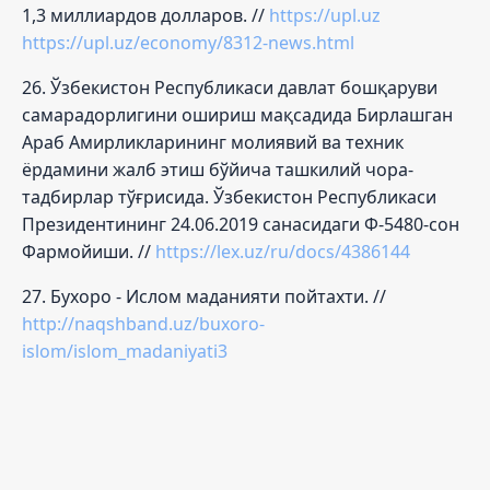
1,3 миллиардов долларов. //
https://upl.uz
https://upl.uz/economy/8312-news.html
26. Ўзбекистон Республикаси давлат бошқаруви
самарадорлигини ошириш мақсадида Бирлашган
Араб Амирликларининг молиявий ва техник
ёрдамини жалб этиш бўйича ташкилий чора-
тадбирлар тўғрисида. Ўзбекистон Республикаси
Президентининг 24.06.2019 санасидаги Ф-5480-сон
Фармойиши. //
https://lex.uz/ru/docs/4386144
27. Бухоро - Ислом маданияти пойтахти. //
http://naqshband.uz/buxoro-
islom/islom_madaniyati3