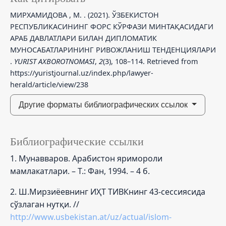
МИРХАМИДОВА , М. . (2021). ЎЗБЕКИСТОН
РЕСПУБЛИКАСИНИНГ ФОРС КЎРФАЗИ МИНТАҚАСИДАГИ
АРАБ ДАВЛАТЛАРИ БИЛАН ДИПЛОМАТИК
МУНОСАБАТЛАРИНИНГ РИВОЖЛАНИШ ТЕНДЕНЦИЯЛАРИ
.
YURIST AXBOROTNOMASI
,
2
(3), 108–114. Retrieved from
https://yuristjournal.uz/index.php/lawyer-
herald/article/view/238
Другие форматы библиографических ссылок
Библиографические ссылки
1. Мунавваров. Арабистон яримороли
мамлакатлари. – Т.: Фан, 1994. – 4 б.
2. Ш.Мирзиёевнинг ИҲТ ТИВКнинг 43-сессиясида
сўзлаган нутқи. //
http://www.usbekistan.at/uz/actual/islom-