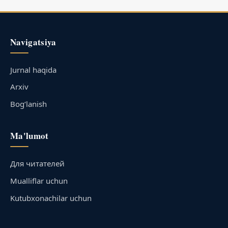
Navigatsiya
Jurnal haqida
Arxiv
Bog‘lanish
Ma'lumot
Для читателей
Mualliflar uchun
Kutubxonachilar uchun