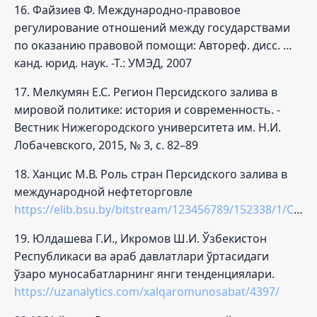
16. Файзиев Ф. Международно-правовое
регулирование отношений между государствами
по оказанию правовой помощи: Автореф. дисс. …
канд. юрид. наук. -Т.: УМЭД, 2007
17. Мелкумян Е.С. Регион Персидского залива в
мировой политике: история и современность. -
Вестник Нижегородского университета им. Н.И.
Лобачевского, 2015, № 3, с. 82–89
18. Ханцис М.В. Роль стран Персидского залива в
международной нефтеторговле
https://elib.bsu.by/bitstream/123456789/152338/1/Chancys.pdf
19. Юлдашева Г.И., Икромов Ш.И. Ўзбекистон
Республикаси ва араб давлатлари ўртасидаги
ўзаро муносабатларнинг янги тенденциялари.
https://uzanalytics.com/xalqaromunosabat/4397/