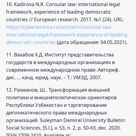
10. Kadirova N.R. Consular law: international legal
framework, experience of leading democratic
countries // European research. 2017. №1 (24). URL:
https://cyberleninka.ru/article/n/consular-law-
international-legal-framework-experience-of-leading-
democratic-countries
(дата обращения: 04.05.2021).
11. Вахабов Х.Д. Институт представительства
государств в международных организациях в
современном международном праве: Автореф.
дис. … канд. юрид. наук. – Т.: УМЭД, 2007.
12. Рахманов, Ш.. Трансформация внешней
политики и внешнеполитических ориентиров
Республики Узбекистан и таргетирование
дипломатического права международных
организаций. Suleyman Demirel University Bulletin:
Social Sciences, [S.l.], v. 53, n. 2, p. 50-63, dec. 2020.
ISSN 2709-2410. Available at: