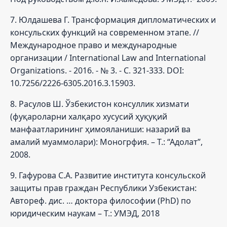
7. Юлдашева Г. Трансформация дипломатических и
консульских функций на современном этапе. //
Международное право и международные
организации / International Law and International
Organizations. - 2016. - № 3. - C. 321-333. DOI:
10.7256/2226-6305.2016.3.15903.
8. Расулов Ш. Ўзбекистон консуллик хизмати
(фуқароларни халқаро хусусий ҳуқуқий
манфаатларининг ҳимояланиши: назарий ва
амалий муаммолари): Моногрфия. – Т.: “Адолат”,
2008.
9. Гафурова С.А. Развитие института консульской
защиты прав граждан Республики Узбекистан:
Автореф. дис. … доктора философии (PhD) по
юридическим наукам – Т.: УМЭД, 2018