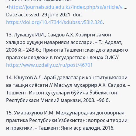
<
https://journals.sdu.edu.kz/index.php/ss/article/view/326
Date accessed: 29 june 2021. doi:
https://doi.org/10.47344/sdubss.v53i2.326
.
13. Лукашук И.И., Саидов А.Х. Ҳозирги замон
халқаро ҳуқуқи назарияси асослари. – Т.: Адолат,
2006 й.– 243-б.; Принята Ташкентская декларация о
правах молодежи в государствах-членах ОИС//
https://www.uzdaily.uz/ru/post/46701
14. Юнусов А.Л. Араб давлатлари конституциялари
ва ташқи сиёсати // Масъул муҳаррир А.Х. Саидов. –
Тошкент: Инсон ҳуқуқлари бўйича Ўзбекистон
Республикаси Миллий маркази, 2003. –96 б.
15. Умарахунов И.М. Международная договорная
практика Республики Узбекистан: вопросы теории
и практики. – Ташкент: Янги аср авлоди, 2016.