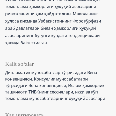
томонлама ҳамкорлиги ҳуқуқий асосларини
ривожланиши ҳам қайд этилган. Мақоланинг
ҳулоса қисмида Ўзбекистоннинг Форс кўрфази
араб давлатлари билан ҳамкорлиги ҳуқуқий
асосларининг бугунги кундаги тенденциялари
ҳақида баён этилган.
Kalit so‘zlar
Дипломатик муносабатлар тўғрисидаги Вена
конвенцияси, Консуллик муносабатлари
тўғрсидаги Вена конвенцияси, Ислом ҳамкорлик
ташкилоти ТИВКнинг сессиялари, икки ва кўп
томонлама муносабатларнинг ҳуқуқий асослари
Как цитировать