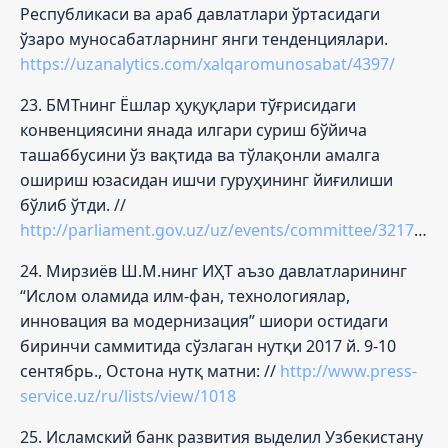
Республикаси ва араб давлатлари ўртасидаги
ўзаро муносабатларнинг янги тенденциялари.
https://uzanalytics.com/xalqaromunosabat/4397/
23. БМТнинг Ёшлар ҳуқуқлари тўғрисидаги
конвенциясини янада илгари суриш бўйича
ташаббусини ўз вақтида ва тўлақонли амалга
ошириш юзасидан ишчи гуруҳининг йиғилиши
бўлиб ўтди. //
http://parliament.gov.uz/uz/events/committee/32175/
24. Мирзиёв Ш.М.нинг ИҲТ аъзо давлатларининг
“Ислом оламида илм-фан, технологиялар,
инновация ва модернизация” шиори остидаги
биринчи саммитида сўзлаган нутқи 2017 й. 9-10
сентябрь., Остона нутқ матни: //
http://www.press-
service.uz/ru/lists/view/1018
25. Исламский банк развития выделил Узбекистану