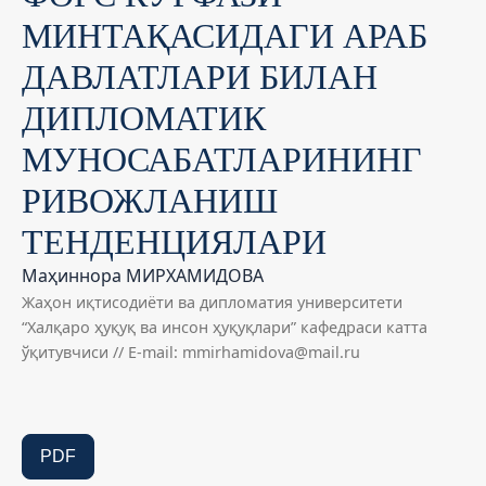
МИНТАҚАСИДАГИ АРАБ
ДАВЛАТЛАРИ БИЛАН
ДИПЛОМАТИК
МУНОСАБАТЛАРИНИНГ
РИВОЖЛАНИШ
ТЕНДЕНЦИЯЛАРИ
Маҳиннора МИРХАМИДОВА
Жаҳон иқтисодиёти ва дипломатия университети
“Халқаро ҳуқуқ ва инсон ҳуқуқлари” кафедраси катта
ўқитувчиси // E-mail: mmirhamidova@mail.ru
PDF