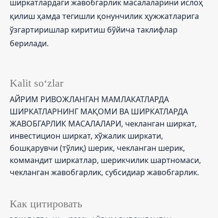
ширкатлардаги жавобгарлик масалаларини ислоҳ
қилиш ҳамда тегишли қонунчилик ҳужжатларига
ўзгартиришлар киритиш бўйича таклифлар
берилади.
Kalit so‘zlar
АЙРИМ РИВОЖЛАНГАН МАМЛАКАТЛАРДА
ШИРКАТЛАРНИНГ МАҚОМИ ВА ШИРКАТЛАРДА
ЖАВОБГАРЛИК МАСАЛАЛАРИ
чекланган ширкат,
инвестицион ширкат, хўжалик ширкати,
бошқарувчи (тўлиқ) шерик, чекланган шерик,
коммандит ширкатлар, шерикчилик шартномаси,
чекланган жавобгарлик, субсидиар жавобгарлик.
Как цитировать