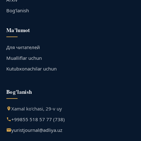
Bog‘lanish
Ma'lumot
Для читателей
Mualliflar uchun
Kutubxonachilar uchun
Bog'lanish
Xamal ko‘chasi, 29-v uy
+99855 518 57 77 (738)
yuristjournal@adliya.uz