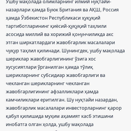
Ушбу мақолада олимларнинг илмий нуқтайи-
назарлари ҳамда Буюк Британия ва АҚШ, Россия
ҳамда Ўзбекистон Республикаси ҳуқуқий
тартиботларининг қиёсий-ҳуқуқий таҳлили
асосида миллий ва хорижий қонунчиликда акс
этган ширкатлардаги жавобгарлик масалалари
чуқур таҳлил қилинади. Шунингдек, ушбу мақолада
шериклар жавобгарлигининг ўзига хос
хусусиятлари ўрганилган ҳамда тўлиқ
шерикларнинг субсидиар жавобгарлиги ва
чекланган шерикларнинг чекланган
жавобгарлигининг афзалликлари ҳамда
камчиликлари еритилган. Шу нуқтайи назардан,
жавобгарлик масалалари инвесторларнинг қарор
қабул қилишида муҳим аҳамият касб этишини
инобатга олган ҳолда, ушбу мақолада