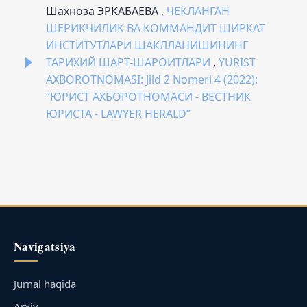
Шахноза ЭРКАБАЕВА ,
ЧЕКЛАНГАН
ШЕРИКЧИЛИК ВА КОММАНДИТ ШИРКАТ
ИНСТИТУТЛАРИ ШАКЛЛАНИШИНИНГ
ТАРИХИЙ ШАРТ-ШАРОИТЛАРИ
,
YURIST
AXBOROTNOMASI: Jild 2 Nomeri 4 (2022):
“ЮРИСТ АХБОРОТНОМАСИ - ВЕСТНИК
ЮРИСТА - LAWYER HERALD”
Navigatsiya
Jurnal haqida
Arxiv