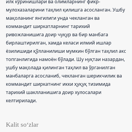
илк кўринишлари ва олимларнинг фикр-
мулохазаларини таҳлил қилишга асосланган. Ушбу
мақоланинг янгилиги унда чекланган ва
коммандит ширкатларнинг тарихий
ривожланишига доир чуқур ва бир манбага
бирлаштирилган, хамда келаси илмий ишлар
ёзилишиди қўлланилиши мумкин бўлган таҳлил акс
топганлигида намоён бўлади. Шу нуқтаи назардан,
ушбу мақолада қилинган таҳлил ва ўрганилган
манбаларга асосланиб, чекланган шерикчилик ва
коммандит ширкатнинг икки ҳуқуқ тизимида
тарихий шаклланишига доир хулосалари
келтирилади.
Kalit so‘zlar