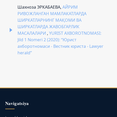
Шахноза ЭРКАБАЕВА,
АЙРИМ
РИВОЖЛАНГАН МАМЛАКАТЛАРДА
ШИРКАТЛАРНИНГ МАҚОМИ ВА
ШИРКАТЛАРДА ЖАВОБГАРЛИК
МАСАЛАЛАРИ
,
YURIST AXBOROTNOMASI:
Jild 1 Nomeri 2 (2020): “Юрист
ахборотномаси - Вестник юриста - Lawyer
herald”
Navigatsiya