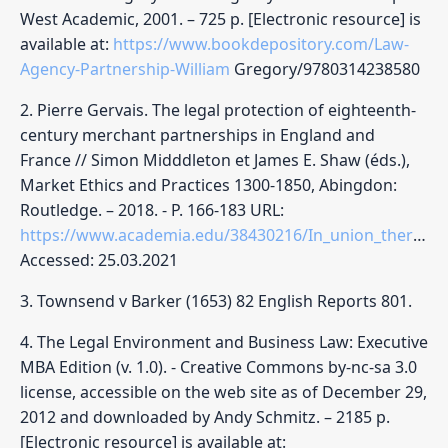
West Academic, 2001. – 725 p. [Electronic resource] is
available at:
https://www.bookdepository.com/Law-
Agency-Partnership-William
Gregory/9780314238580
2. Pierre Gervais. The legal protection of eighteenth-
century merchant partnerships in England and
France // Simon Midddleton et James E. Shaw (éds.),
Market Ethics and Practices 1300-1850, Abingdon:
Routledge. – 2018. - P. 166-183 URL:
https://www.academia.edu/38430216/In_union_there_was_strength_The_legal_protection_of_eighteenth_century_merchant_partnerships_in_England_and_France
Accessed: 25.03.2021
3. Townsend v Barker (1653) 82 English Reports 801.
4. The Legal Environment and Business Law: Executive
MBA Edition (v. 1.0). - Creative Commons by-nc-sa 3.0
license, accessible on the web site as of December 29,
2012 and downloaded by Andy Schmitz. – 2185 p.
[Electronic resource] is available at: