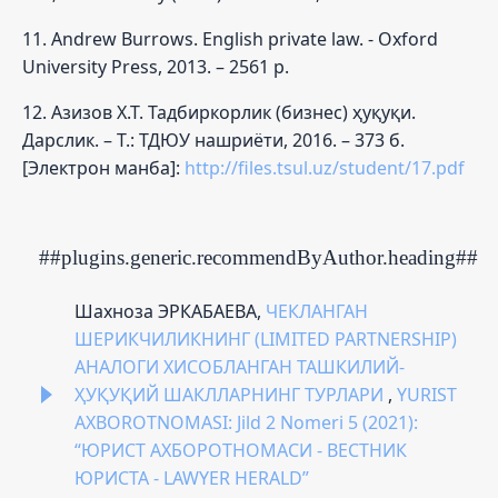
11. Andrew Burrows. English private law. - Oxford
University Press, 2013. – 2561 p.
12. Азизов Х.Т. Тадбиркорлик (бизнес) ҳуқуқи.
Дарслик. – Т.: ТДЮУ нашриёти, 2016. – 373 б.
[Электрон манба]:
http://files.tsul.uz/student/17.pdf
##plugins.generic.recommendByAuthor.heading##
Шахноза ЭРКАБАЕВА,
ЧЕКЛАНГАН
ШЕРИКЧИЛИКНИНГ (LIMITED PARTNERSHIP)
АНАЛОГИ ХИСОБЛАНГАН ТАШКИЛИЙ-
ҲУҚУҚИЙ ШАКЛЛАРНИНГ ТУРЛАРИ
,
YURIST
AXBOROTNOMASI: Jild 2 Nomeri 5 (2021):
“ЮРИСТ АХБОРОТНОМАСИ - ВЕСТНИК
ЮРИСТА - LAWYER HERALD”