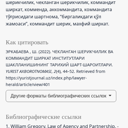
шерикчилик, чекланган шерикчилик, коммандит
ширкат, комменда, аккоммандита, коммандита
тўғрисидаги шартнома, “биргаликдаги қўл
жамоаси”, коммандит шерик, махфий ширкат.
Как цитировать
ЭРКАБАЕВА , Ш. (2022). ЧЕКЛАНГАН ШЕРИКЧИЛИК ВА
КОММАНДИТ ШИРКАТ ИНСТИТУТЛАРИ
ШАКЛЛАНИШИНИНГ ТАРИХИЙ ШАРТ-ШАРОИТЛАРИ.
YURIST AXBOROTNOMASI
,
2
(4), 44–52. Retrieved from
https://yuristjournal.uz/index.php/lawyer-
herald/article/view/401
Другие форматы библиографических ссылок
Библиографические ссылки
1. William Gregory. Law of Agency and Partnership. -