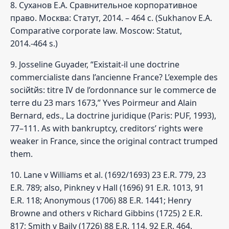
8. Суханов Е.А. Сравнительное корпоративное
право. Москва: Статут, 2014. – 464 с. (Sukhanov E.A.
Comparative corporate law. Moscow: Statut,
2014.-464 s.)
9. Josseline Guyader, “Existait-il une doctrine
commercialiste dans l’ancienne France? L’exemple des
sociйtйs: titre IV de l’ordonnance sur le commerce de
terre du 23 mars 1673,” Yves Poirmeur and Alain
Bernard, eds., La doctrine juridique (Paris: PUF, 1993),
77–111. As with bankruptcy, creditors’ rights were
weaker in France, since the original contract trumped
them.
10. Lane v Williams et al. (1692/1693) 23 E.R. 779, 23
E.R. 789; also, Pinkney v Hall (1696) 91 E.R. 1013, 91
E.R. 118; Anonymous (1706) 88 E.R. 1441; Henry
Browne and others v Richard Gibbins (1725) 2 E.R.
817; Smith v Baily (1726) 88 E.R. 114, 92 E.R. 464.