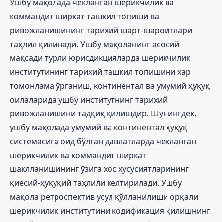
Ушбу мақолада чекланган шерикчилик ва
коммандит ширкат ташкил топиши ва
ривожланишининг тарихий шарт-шароитлари
таҳлил қилинади. Ушбу мақоланинг асосий
мақсади турли юрисдикцияларда шерикчилик
институтининг тарихий ташкил топишини хар
томонлама ўрганиш, континентал ва умумий ҳуқуқ
оилаларида ушбу институтнинг тарихий
ривожланишини тадқиқ қилишдир. Шунингдек,
ушбу мақолада умумий ва континентал ҳуқуқ
системасига оид бўлган давлатларда чекланган
шерикчилик ва коммандит ширкат
шаклланишининг ўзига хос хусусиятларининг
қиёсий-ҳуқуқий таҳлили келтирилади. Ушбу
мақола ретроспектив усул қўлланилиши орқали
шерикчилик институтини кодификация қилишнинг