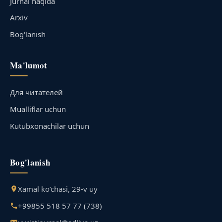
Jurnal haqida
Arxiv
Bog‘lanish
Ma'lumot
Для читателей
Mualliflar uchun
Kutubxonachilar uchun
Bog'lanish
Xamal ko‘chasi, 29-v uy
+99855 518 57 77 (738)