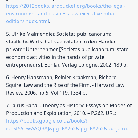
https://2012books.lardbucket.org/books/the-legal-
environment-and-business-law-executive-mba-
edition/index.html
.
5. Ulrike Malmendier. Societas publicanorum:
staatliche Wirtschaftsaktivitäten in den Händen
privater Unternehmer [Societas publicanorum: state
economic activities in the hands of private
entrepreneurs]. Böhlau Verlag Cologne, 2002, 189 p.
6. Henry Hansmann, Reinier Kraakman, Richard
Squire. Law and the Rise of the Firm. - Harvard Law
Review, 2006, no.5, Vol.119, 1334 p.
7. Jairus Banaji. Theory as History: Essays on Modes of
Production and Exploitation, 2010. – P.262. URL:
https://books.google.co.uz/books?
id=St55DwAAQBAJ&pg=PA262&lpg=PA262&dq=jairus+banaji+Qirad+and+Mudaraba+institutions&source=bl&ots=ad_8Nntpmk&sig=ACfU3U3VJ8bY0FDjifeOTHiVBc0hBPETqw&hl=ru&sa=X&ved=2ahUKEwjt69fC1oDyAhUHAhAIHdoFCLIQ6AEwBHoECAwQAw#v=onepage&q=jairus%20banaji%20Qirad%20and%20Mudaraba%20institutions&f=false