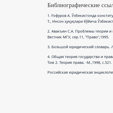
Библиографические ссы
1. Ғофуров А. Ўзбекистонда консти
Т., Инсон ҳуқуқлари бўйича Ўзбеки
2. Авакъян С.А. Проблемы теории и 
Вестник МГУ, сер.11, “Право”,1995.
3. Большой юридический словарь. /По
4. Общая теория государства и прав
Том 2. Теория права. -М.,1998, с.521.
Российская юридическая энциклопедия