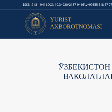
ISSN 2181-9416
DOI: 10.34920/2187-9416
+99855 518 57 77
YURIST
AXBOROTNOMASI
ЎЗБЕКИСТОН
ВАКОЛАТЛА