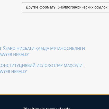
Другие форматы библиографических ссылок
Г ЎЗАРО НИСБАТИ ҲАМДА МУТАНОСИБЛИГИ
LAWYER HERALD”
 КОНСТИТУЦИЯВИЙ ИСЛОҲОТЛАР МАҲСУЛИ
,
AWYER HERALD”
Biz ijtimoiy tarmoqlarda: