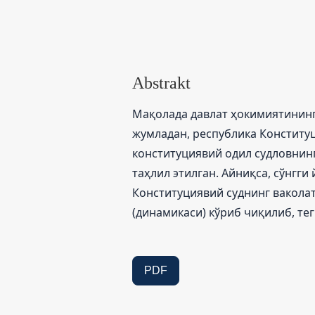
Abstrakt
Мақолада давлат ҳокимиятининг
жумладан, республика Конститу
конституциявий одил судловнин
таҳлил этилган. Айниқса, сўнгг
Конституциявий суднинг вакол
(динамикаси) кўриб чиқилиб, те
PDF