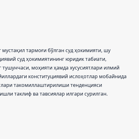
 мустақил тармоғи бўлган суд ҳокимияти, шу
циявий суд ҳокимиятининг юридик табиати,
г тушунчаси, моҳияти ҳамда хусусиятлари илмий
и йиллардаги конституциявий ислоҳотлар мобайнида
атлари такомиллаштирилиши тенденцияси
гишли таклиф ва тавсиялар илгари сурилган.