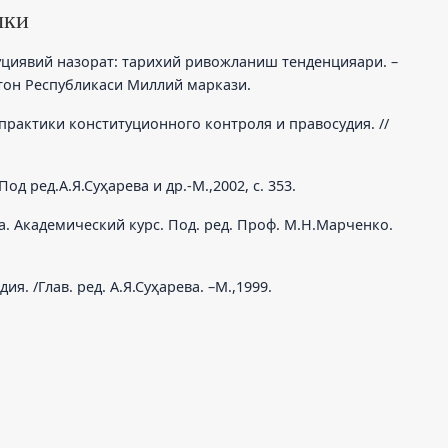
лки
туциявий назорат: тарихий ривожланиш тенденцияари. –
стон Республикаси Миллий маркази.
практики конституционного контроля и правосудия. //
д ред.А.Я.Суҳарева и др.-М.,2002, c. 353.
а. Академический курс. Под. ред. Проф. М.Н.Марченко.
. /Глав. ред. А.Я.Суҳарева. –М.,1999.