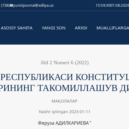
 (738)
yuristjournal@adliya.uz
13:59:31
07.08.202
ASOSIY SAHIFA
YANGI SON
ARXIV
MUALLIFLARG
Jild 2 Nomeri 6 (2022)
 РЕСПУБЛИКАСИ КОНСТИТУ
РИНИНГ ТАКОМИЛЛАШУВ 
МАҚОЛАЛАР
Nashr qilingan 2023-01-11
Феруза АДИЛКАРИЕВА
+