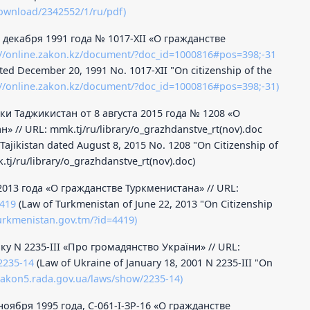
ownload/2342552/1/ru/pdf)
 декабря 1991 года № 1017-XII «О гражданстве
://online.zakon.kz/document/?doc_id=1000816#pos=398;-31
ted December 20, 1991 No. 1017-XII "On citizenship of the
://online.zakon.kz/document/?doc_id=1000816#pos=398;-31)
и Таджикистан от 8 августа 2015 года № 1208 «О
 // URL: mmk.tj/ru/library/o_grazhdanstve_rt(nov).doc
 Tajikistan dated August 8, 2015 No. 1208 "On Citizenship of
k.tj/ru/library/o_grazhdanstve_rt(nov).doc)
2013 года «О гражданстве Туркменистана» // URL:
4419
(Law of Turkmenistan of June 22, 2013 "On Citizenship
urkmenistan.gov.tm/?id=4419)
оку N 2235-III «Про громадянство України» // URL:
2235-14
(Law of Ukraine of January 18, 2001 N 2235-III "On
/zakon5.rada.gov.ua/laws/show/2235-14)
оября 1995 года, С-061-I-ЗР-16 «О гражданстве