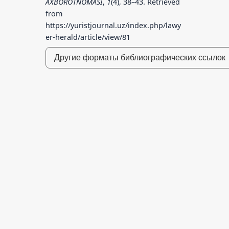
AXBOROTNOMASI
,
1
(4), 38–43. Retrieved
from
https://yuristjournal.uz/index.php/lawy
er-herald/article/view/81
Другие форматы библиографических ссылок