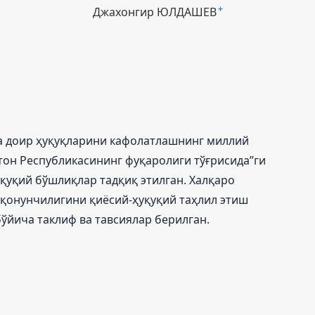
Джахoнгир ЮЛДАШЕВ
+
а доир ҳуқуқларини кафолатлашнинг миллий
тон Республикасининг фуқаролиги тўғрисида”ги
қуқий бўшлиқлар тадқиқ этилган. Халқаро
 қонунчилигини қиёсий-ҳуқуқий таҳлил этиш
ўйича таклиф ва тавсиялар берилган.