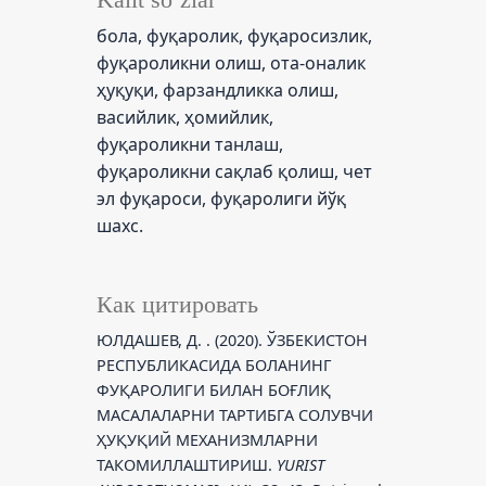
бола, фуқаролик, фуқаросизлик,
фуқароликни олиш, ота-оналик
ҳуқуқи, фарзандликка олиш,
васийлик, ҳомийлик,
фуқароликни танлаш,
фуқароликни сақлаб қолиш, чет
эл фуқароси, фуқаролиги йўқ
шахс.
Как цитировать
ЮЛДАШЕВ, Д. . (2020). ЎЗБЕКИСТОН
РЕСПУБЛИКАСИДА БОЛАНИНГ
ФУҚАРОЛИГИ БИЛАН БОҒЛИҚ
МАСАЛАЛАРНИ ТАРТИБГА СОЛУВЧИ
ҲУҚУҚИЙ МЕХАНИЗМЛАРНИ
ТАКОМИЛЛАШТИРИШ.
YURIST