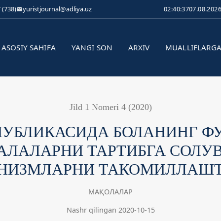
 (738)
yuristjournal@adliya.uz
02:40:38
07.08.202
ASOSIY SAHIFA
YANGI SON
ARXIV
MUALLIFLARG
Jild 1 Nomeri 4 (2020)
ПУБЛИКАСИДА БОЛАНИНГ Ф
АЛАЛАРНИ ТАРТИБГА СОЛУ
НИЗМЛАРНИ ТАКОМИЛЛАШ
МАҚОЛАЛАР
Nashr qilingan 2020-10-15