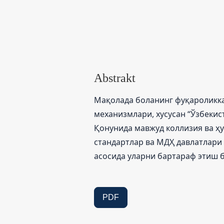
Abstrakt
Мақолада боланинг фуқароликк
механизмлари, хусусан “Ўзбекис
Қонунида мавжуд коллизия ва ҳу
стандартлар ва МДҲ давлатлари
асосида уларни бартараф этиш б
PDF