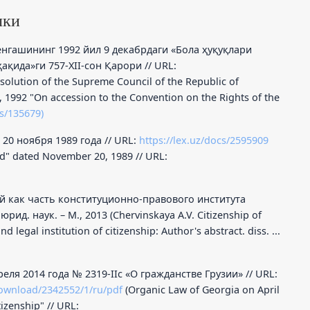
лки
енгашининг 1992 йил 9 декабрдаги «Бола ҳуқуқлари
қида»ги 757-XII-сон Қарори // URL:
solution of the Supreme Council of the Republic of
 1992 "On accession to the Convention on the Rights of the
s/135679)
 20 ноября 1989 года // URL:
https://lex.uz/docs/2595909
ld" dated November 20, 1989 // URL:
ей как часть конституционно-правового института
юрид. наук. – М., 2013 (Chervinskaya A.V. Citizenship of
d legal institution of citizenship: Author's abstract. diss. ...
еля 2014 года № 2319-IIс «О гражданстве Грузии» // URL:
ownload/2342552/1/ru/pdf
(Organic Law of Georgia on April
izenship" // URL: