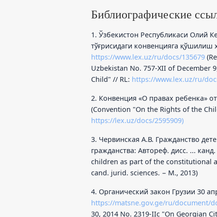
Библиографические ссы
1. Ўзбекистон Республикаси Олий К
тўғрисидаги конвенцияга қўшилиш ҳа
https://www.lex.uz/ru/docs/135679
(Re
Uzbekistan No. 757-XII of December 9,
Child" // RL:
https://www.lex.uz/ru/doc
2. Конвенция «О правах ребенка» от
(Convention "On the Rights of the Chi
https://lex.uz/docs/2595909)
3. Червинская А.В. Гражданство дет
гражданства: Автореф. дисс. ... канд. 
children as part of the constitutional an
cand. jurid. sciences. − M., 2013)
4. Органический закон Грузии 30 апр
https://matsne.gov.ge/ru/document/d
30, 2014 No. 2319-IIс "On Georgian Cit