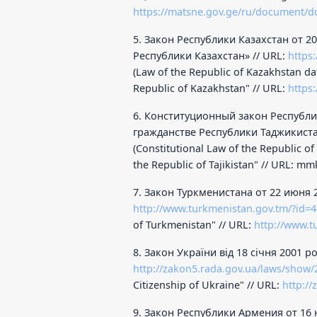
https://matsne.gov.ge/ru/document/d
5. Закон Республики Казахстан от 20
Республики Казахстан» // URL:
https
(Law of the Republic of Kazakhstan da
Republic of Kazakhstan" // URL:
https
6. Конституционный закон Республик
гражданстве Республики Таджикистан»
(Constitutional Law of the Republic of
the Republic of Tajikistan" // URL: mm
7. Закон Туркменистана от 22 июня 
http://www.turkmenistan.gov.tm/?id=
of Turkmenistan" // URL:
http://www.t
8. Закон України від 18 січня 2001 р
http://zakon5.rada.gov.ua/laws/show/
Citizenship of Ukraine" // URL:
http:/
9. Закон Республики Армения от 16 н