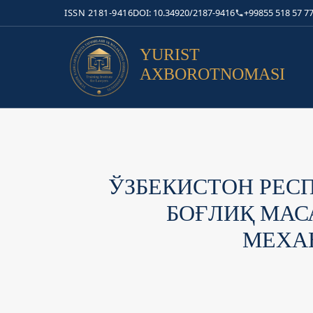
ISSN 2181-9416
DOI: 10.34920/2187-9416
+99855 518 57 77
YURIST
AXBOROTNOMASI
ЎЗБЕКИСТОН РЕС
БОҒЛИҚ МАС
МЕХА