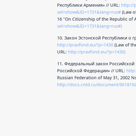
Республики Армения» // URL:
http://
sel=show&ID=1731&lang=rus#
(Law of
16 "On Citizenship of the Republic of
sel=show&ID=1731&lang=rus#)
10. Закон Эстонской Республики о гр
http://pravfond.eu/?p=1430
(Law of the
URL:
http://pravfond.eu/?p=1430)
11. Федеральный закон Российской 
Российской Федерации» // URL:
http
Russian Federation of May 31, 2002 No
http://docs.cntd.ru/document/901819