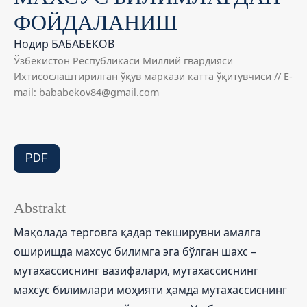
ФОЙДАЛАНИШ
Нодир БАБАБЕКОВ
Ўзбекистон Республикаси Миллий гвардияси
Ихтисослаштирилган ўқув маркази катта ўқитувчиси // E-
mail: bababekov84@gmail.com
PDF
Abstrakt
Мақолада терговга қадар текширувни амалга
оширишда махсус билимга эга бўлган шахс –
мутахассиснинг вазифалари, мутахассиснинг
махсус билимлари моҳияти ҳамда мутахассиснинг