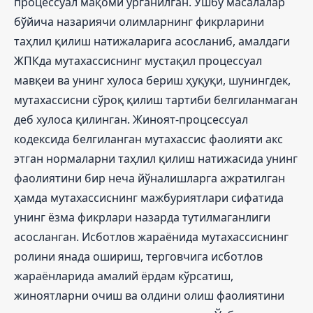
процессуал мақоми ўрганилган. Ушбу масалалар
бўйича назариячи олимларнинг фикрларини
таҳлил қилиш натижаларига асосланиб, амалдаги
ЖПКда мутахассиснинг мустақил процессуал
мавқеи ва унинг хулоса бериш ҳуқуқи, шунингдек,
мутахассисни сўроқ қилиш тартиби белгиланмаган
деб хулоса қилинган. Жиноят-процсессуал
кодексида белгиланган мутахассис фаолияти акс
этган нормаларни таҳлил қилиш натижасида унинг
фаолиятини бир неча йўналишларга ажратилган
ҳамда мутахассиснинг мажбуриятлари сифатида
унинг ёзма фикрлари назарда тутилмаганлиги
асосланган. Исботлов жараёнида мутахассиснинг
ролини янада ошириш, терговчига исботлов
жараёнларида амалий ёрдам кўрсатиш,
жиноятларни очиш ва олдини олиш фаолиятини