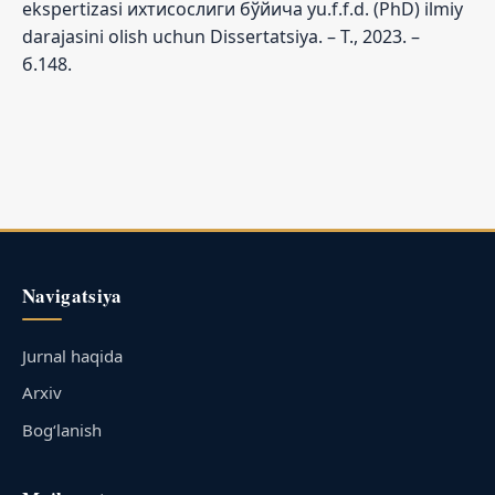
ekspertizasi ихтисослиги бўйича yu.f.f.d. (PhD) ilmiy
darajasini olish uchun Dissertatsiya. – Т., 2023. –
б.148.
Navigatsiya
Jurnal haqida
Arxiv
Bog‘lanish