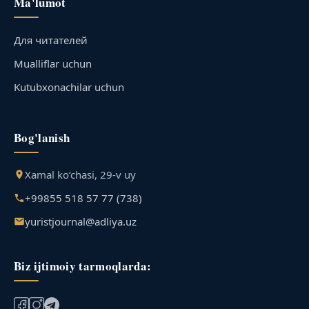
Ma'lumot
Для читателей
Mualliflar uchun
Kutubxonachilar uchun
Bog'lanish
Xamal ko‘chasi, 29-v uy
+99855 518 57 77 (738)
yuristjournal@adliya.uz
Biz ijtimoiy tarmoqlarda: