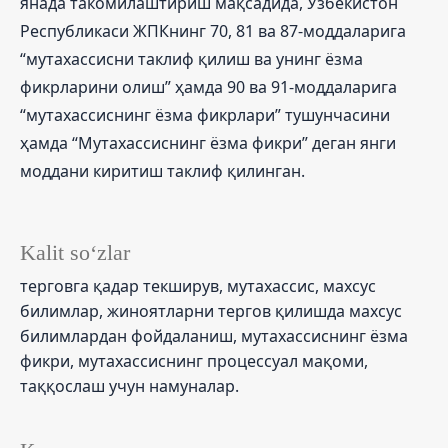
янада такомилаштириш мақсадида, Ўзбекистон
Республикаси ЖПКнинг 70, 81 ва 87-моддаларига
“мутахассисни таклиф қилиш ва унинг ёзма
фикрларини олиш” ҳамда 90 ва 91-моддаларига
“мутахассиснинг ёзма фикрлари” тушунчасини
ҳамда “Мутахассиснинг ёзма фикри” деган янги
моддани киритиш таклиф қилинган.
Kalit so‘zlar
терговга қадар текширув, мутахассис, махсус
билимлар, жиноятларни тергов қилишда махсус
билимлардан фойдаланиш, мутахассиснинг ёзма
фикри, мутахассиснинг процессуал мақоми,
таққослаш учун намуналар.