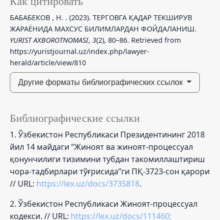
Как цитировать
БАБАБЕКОВ , Н. . (2023). ТЕРГОВГА ҚАДАР ТЕКШИРУВ
ЖАРАЁНИДА МАХСУС БИЛИМЛАРДАН ФОЙДАЛАНИШ.
YURIST AXBOROTNOMASI
,
3
(2), 80–86. Retrieved from
https://yuristjournal.uz/index.php/lawyer-
herald/article/view/810
Другие форматы библиографических ссылок
Библиографические ссылки
1. Ўзбекистон Республикаси Президентининг 2018
йил 14 майдаги “Жиноят ва жиноят-процессуал
қонунчилиги тизимини тубдан такомиллаштириш
чора-тадбирлари тўғрисида”ги ПҚ-3723-сон қарори
// URL:
https://lex.uz/docs/3735818
.
2. Ўзбекистон Республикаси Жиноят-процессуал
кодекси. // URL:
https://lex.uz/docs/111460;