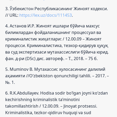
3. Ўзбекистон Республикасининг Жиноят кодекси.
// URL:
https://lex.uz/docs/111453
.
4. Астанов И.Р. Жиноят ишлари бўйича махсус
билимлардан фойдаланишнинг процессуал ва
криминалистик жиҳатлари: / 12.00.09 – Жиноят
процесси. Криминалистика, тезкор-қидирув ҳуқуқ
ва суд экспертизаси мутахассислиги бўйича юрид.
фан. д-ри (DSc) дис. автореф. – Т., 2018. – 75 б.
5. Muminov B. Мутахассис хулосасининг далилий
аҳамияти //O‘zbekiston qonunchiligi tahlili. – 2017. –
№. 1.
6. R.K.Abdullayev. Hodisa sodir bo‘lgan joyni ko‘zdan
kechirishning kriminalistik ta’minotini
takomillashtirish / 12.00.09. – Jinoyat protsessi.
Kriminalistika, tezkor-qidiruv huquqi va sud