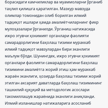
борасидаги камчиликлар ва муаммоларни ўрганиб
таҳлил қилишга қаратилган. Мазкур мавзуда
олимлар томонидан олиб борилган илмий
тадқиқот ишлари ҳамда амалиётчиларнинг фикр
мулоҳазалари ўрганилди. Ўрганиш натижасида
ижро этувчи ҳокимият органлари фаолияти
самарадорлигини баҳолаш тизими мураккаб
илмий тадқиқот мавзулардан бири эканлиги
маълум бўлди. Шунингдек, ижро этувчи ҳокимият
органлари фаолияти самарадорлигини баҳолаш
тизимини амалиётга жорий этиш ҳам мураккаб
жараён эканлиги, ҳозирда баҳолаш тизими жорий
этилган аксарият даватларда баҳолаш тизимининг
ташкилий-ҳуқуқий ва методологик асослари
такомиллашув жараёнида эканлиги аниқланди.
Илмий изланишлар натижаларига асосланиб