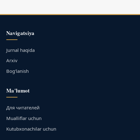
Navigatsiya
Jurnal haqida
Arxiv
Bog‘lanish
Ma'lumot
Для читателей
Mualliflar uchun
Kutubxonachilar uchun