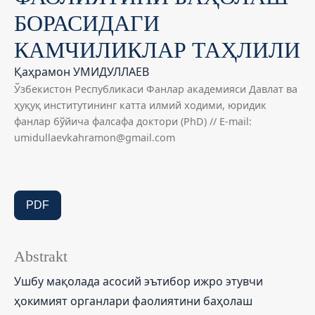
БОРАСИДАГИ
КАМЧИЛИКЛАР ТАҲЛИЛИ
Қаҳрамон УМИДУЛЛАЕВ
Ўзбекистон Республикаси Фанлар академияси Давлат ва
ҳуқуқ институтининг катта илмий ходими, юридик
фанлар бўйича фалсафа доктори (PhD) // E-mail:
umidullaevkahramon@gmail.com
PDF
Abstrakt
Ушбу мақолада асосий эътибор ижро этувчи
ҳокимият органлари фаолиятини баҳолаш