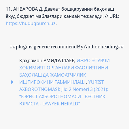
11. АНВАРОВА Д. Давлат бошқарувини баҳолаш
ёхуд бюджет маблағлари қандай тежалади. // URL:
https://huquqburch.uz
.
##plugins.generic.recommendByAuthor.heading##
Қаҳрамон УМИДУЛЛАЕВ,
ИЖРО ЭТУВЧИ
ҲОКИМИЯТ ОРГАНЛАРИ ФАОЛИЯТИНИ
БАҲОЛАШДА ЖАМОАТЧИЛИК
ИШТИРОКИНИ ТАЪМИНЛАШ
,
YURIST
AXBOROTNOMASI: Jild 2 Nomeri 3 (2021):
“ЮРИСТ АХБОРОТНОМАСИ - ВЕСТНИК
ЮРИСТА - LAWYER HERALD”