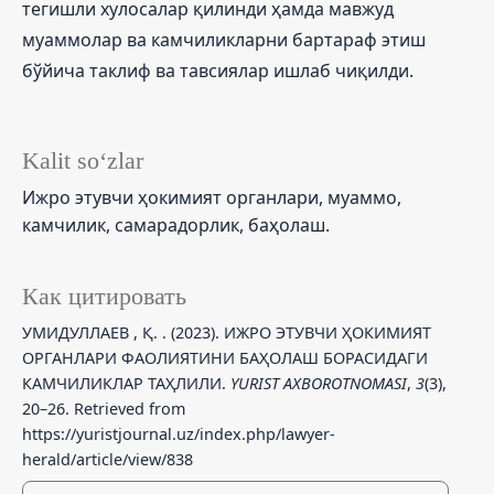
тегишли хулосалар қилинди ҳамда мавжуд
муаммолар ва камчиликларни бартараф этиш
бўйича таклиф ва тавсиялар ишлаб чиқилди.
Kalit so‘zlar
Ижро этувчи ҳокимият органлари, муаммо,
камчилик, самарадорлик, баҳолаш.
Как цитировать
УМИДУЛЛАЕВ , Қ. . (2023). ИЖРО ЭТУВЧИ ҲОКИМИЯТ
ОРГАНЛАРИ ФАОЛИЯТИНИ БАҲОЛАШ БОРАСИДАГИ
КАМЧИЛИКЛАР ТАҲЛИЛИ.
YURIST AXBOROTNOMASI
,
3
(3),
20–26. Retrieved from
https://yuristjournal.uz/index.php/lawyer-
herald/article/view/838