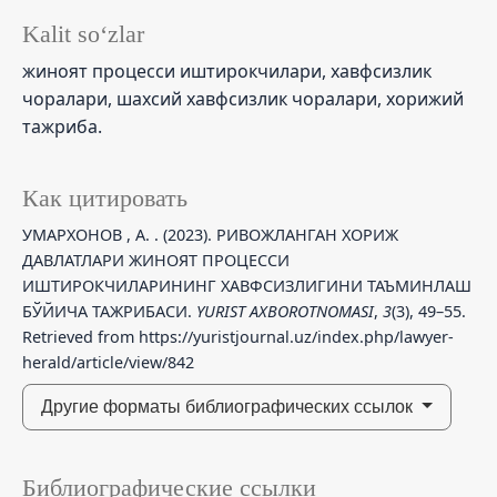
Kalit so‘zlar
жиноят процесси иштирокчилари, хавфсизлик
чоралари, шахсий хавфсизлик чоралари, хорижий
тажриба.
Как цитировать
УМАРХОНОВ , А. . (2023). РИВОЖЛАНГАН ХОРИЖ
ДАВЛАТЛАРИ ЖИНОЯТ ПРОЦЕССИ
ИШТИРОКЧИЛАРИНИНГ ХАВФСИЗЛИГИНИ ТАЪМИНЛАШ
БЎЙИЧА ТАЖРИБАСИ.
YURIST AXBOROTNOMASI
,
3
(3), 49–55.
Retrieved from https://yuristjournal.uz/index.php/lawyer-
herald/article/view/842
Другие форматы библиографических ссылок
Библиографические ссылки