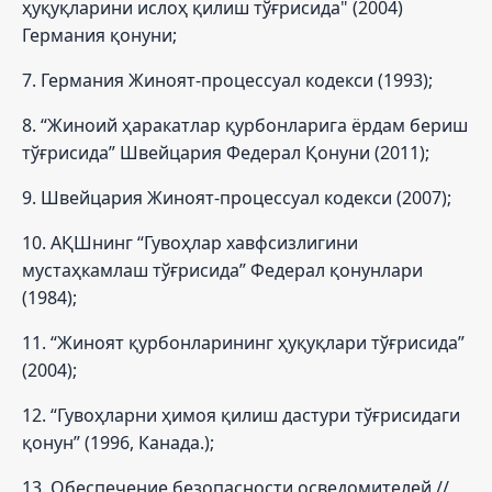
ҳуқуқларини ислоҳ қилиш тўғрисида" (2004)
Германия қонуни;
7. Германия Жиноят-процессуал кодекси (1993);
8. “Жиноий ҳаракатлар қурбонларига ёрдам бериш
тўғрисида” Швейцария Федерал Қонуни (2011);
9. Швейцария Жиноят-процессуал кодекси (2007);
10. АҚШнинг “Гувоҳлар хавфсизлигини
мустаҳкамлаш тўғрисида” Федерал қонунлари
(1984);
11. “Жиноят қурбонларининг ҳуқуқлари тўғрисида”
(2004);
12. “Гувоҳларни ҳимоя қилиш дастури тўғрисидаги
қонун” (1996, Канада.);
13. Обеспечение безопасности осведомителей //