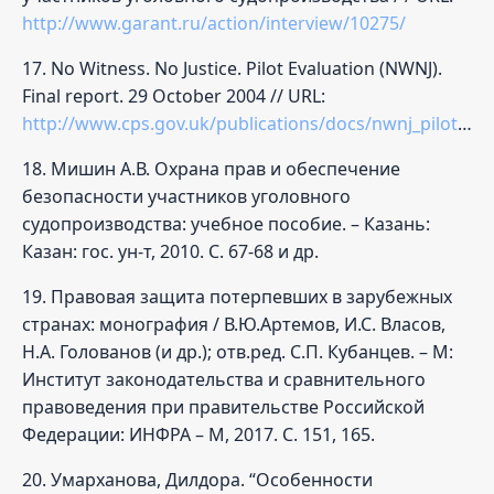
http://www.garant.ru/action/interview/10275/
17. No Witness. No Justice. Pilot Evaluation (NWNJ).
Final report. 29 October 2004 // URL:
http://www.cps.gov.uk/publications/docs/nwnj_pilot_evaluation_report_291004.pdf
18. Мишин А.В. Охрана прав и обеспечение
безопасности участников уголовного
судопроизводства: учебное пособие. – Казань:
Казан: гос. ун-т, 2010. С. 67-68 и др.
19. Правовая защита потерпевших в зарубежных
странах: монография / В.Ю.Артемов, И.С. Власов,
Н.А. Голованов (и др.); отв.ред. С.П. Кубанцев. – М:
Институт законодательства и сравнительного
правоведения при правительстве Российской
Федерации: ИНФРА – М, 2017. С. 151, 165.
20. Умарханова, Дилдора. “Особенности