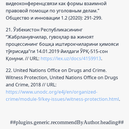
видеоконференцсвязи как формы взаимной
правовой помощи по уголовным делам.”
Общество и инновации 1.2 (2020): 291-299.
21. Ўзбекистон Республикасининг
“Жабрланувчилар, гувоҳлар ва жиноят
процессининг бошқа иштирокчиларини ҳимояси
тўғрисида”ги 14.01.2019 йилдаги ЎРҚ-515-сон
Қонуни. // URL:
https://lex.uz/docs/4159913
.
22. United Nations Office on Drugs and Crime.
Witness Protection, United Nations Office on Drugs
and Crime, 2018 // URL:
https://www.unodc.org/e4j/en/organized-
crime/module-9/key-issues/witness-protection.html
.
##plugins.generic.recommendByAuthor.heading##