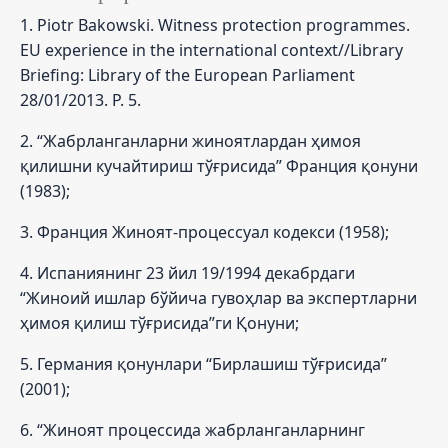
1. Piotr Bakowski. Witness protection programmes.
EU experience in the international context//Library
Briefing: Library of the European Parliament
28/01/2013. P. 5.
2. “Жабрланганларни жиноятлардан ҳимоя
қилишни кучайтириш тўғрисида” Франция қонуни
(1983);
3. Франция Жиноят-процессуал кодекси (1958);
4. Испаниянинг 23 йил 19/1994 декабрдаги
“Жиноий ишлар бўйича гувоҳлар ва экспертларни
ҳимоя қилиш тўғрисида”ги Қонуни;
5. Германия қонунлари “Бирлашиш тўғрисида”
(2001);
6. “Жиноят процессида жабрланганларнинг