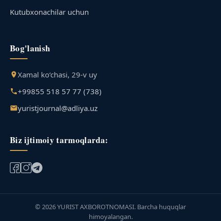
Kutubxonachilar uchun
Bog'lanish
Xamal ko‘chasi, 29-v uy
+99855 518 57 77 (738)
yuristjournal@adliya.uz
Biz ijtimoiy tarmoqlarda:
© 2026 YURIST AXBOROTNOMASI. Barcha huquqlar
himoyalangan.