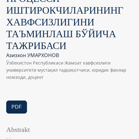
ИШТИРОКЧИЛАРИНИНГ
ХАВФСИЗЛИГИНИ
ТАЪМИНЛАШ БЎЙИЧА
ТАЖРИБАСИ
Азизхон УМАРХОНОВ
Ўзбекистон Республикаси Жамоат хавфсизлиги
университети мустақил тадқиқотчиси, юридик фанлар
номзоди, доцент
PDF
Abstrakt