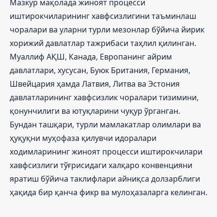
Мазкур мақолада жиноят процесси
иштирокчиларининг хавфсизлигини таъминлаш
чоралари ва уларни турли мезонлар бўйича йирик
хорижий давлатлар тажрибаси таҳлил қилинган.
Муаллиф АҚШ, Канада, Европанинг айрим
давлатлари, хусусан, Буюк Британия, Германия,
Швейцария ҳамда Латвия, Литва ва Эстония
давлатларининг хавфсизлик чоралари тизимини,
қонунчилиги ва ютуқларини чуқур ўрганган.
Бундан ташқари, турли мамлакатлар олимлари ва
ҳуқуқни муҳофаза қилувчи идоралари
ходимларининг жиноят процесси иштирокчилари
хавфсизлиги тўғрисидаги халқаро конвенцияни
яратиш бўйича таклифлари айниқса долзарблиги
ҳақида бир қанча фикр ва мулоҳазаларга келинган.