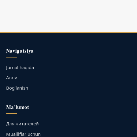
Navigatsiya
Jurnal haqida
Arxiv
Bog‘lanish
Ma'lumot
Для читателей
Mualliflar uchun