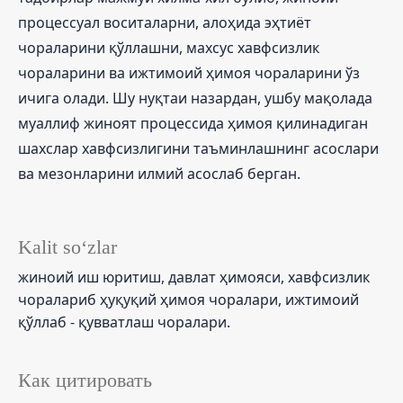
процессуал воситаларни, алоҳида эҳтиёт
чораларини қўллашни, махсус хавфсизлик
чораларини ва ижтимоий ҳимоя чораларини ўз
ичига олади. Шу нуқтаи назардан, ушбу мақолада
муаллиф жиноят процессида ҳимоя қилинадиган
шахслар хавфсизлигини таъминлашнинг асослари
ва мезонларини илмий асослаб берган.
Kalit so‘zlar
жиноий иш юритиш, давлат ҳимояси, хавфсизлик
чоралариб ҳуқуқий ҳимоя чоралари, ижтимоий
қўллаб - қувватлаш чоралари.
Как цитировать