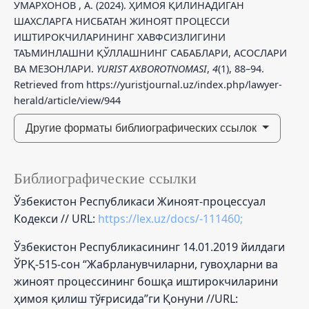
УМАРХОНОВ , А. (2024). ҲИМОЯ ҚИЛИНАДИГАН
ШАХСЛАРГА НИСБАТАН ЖИНОЯТ ПРОЦЕССИ
ИШТИРОКЧИЛАРИНИНГ ХАВФСИЗЛИГИНИ
ТАЪМИНЛАШНИ ҚЎЛЛАШНИНГ САБАБЛАРИ, АСОСЛАРИ
ВА МЕЗОНЛАРИ.
YURIST AXBOROTNOMASI
,
4
(1), 88–94.
Retrieved from https://yuristjournal.uz/index.php/lawyer-
herald/article/view/944
Другие форматы библиографических ссылок
Библиографические ссылки
Ўзбекистон Республикаси Жиноят-процессуал
Кодекси // URL:
https://lex.uz/docs/-111460;
Ўзбекистон Республикасининг 14.01.2019 йилдаги
ЎРҚ-515-сон “Жабрланувчиларни, гувоҳларни ва
жиноят процессининг бошқа иштирокчиларини
ҳимоя қилиш тўғрисида”ги Қонуни //URL: