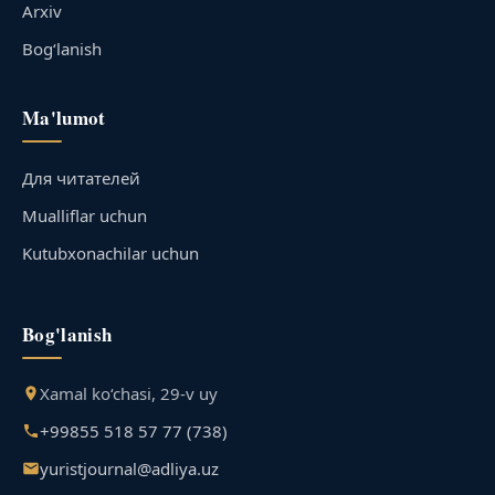
Arxiv
Bog‘lanish
Ma'lumot
Для читателей
Mualliflar uchun
Kutubxonachilar uchun
Bog'lanish
Xamal ko‘chasi, 29-v uy
+99855 518 57 77 (738)
yuristjournal@adliya.uz