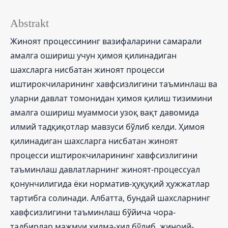
Abstrakt
Жиноят процессининг вазифаларини самарали
амалга ошириш учун ҳимоя қилинадиган
шахсларга нисбатан жиноят процесси
иштирокчиларининг хавфсизлигини таъминлаш ва
уларни давлат томонидан ҳимоя қилиш тизимини
амалга ошириш муаммоси узоқ вақт давомида
илмий тадқиқотлар мавзуси бўлиб келди. Ҳимоя
қилинадиган шахсларга нисбатан жиноят
процесси иштирокчиларининг хавфсизлигини
таъминлаш давлатларнинг жиноят-процессуал
қонунчилигида ёки норматив-ҳуқуқий ҳужжатлар
тартибга солинади. Албатта, бундай шахсларнинг
хавфсизлигини таъминлаш бўйича чора-
тадбирлар мажмуи хилма-хил бўлиб, жиноий-