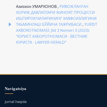
Азизхон УМАРХОНОВ ,
РИВОЖЛАНГАН
ХОРИЖ ДАВЛАТЛАРИ ЖИНОЯТ ПРОЦЕССИ
ИШТИРОКЧИЛАРИНИНГ ХАВФСИЗЛИГИНИ
ТАЪМИНЛАШ БЎЙИЧА ТАЖРИБАСИ
,
YURIST
AXBOROTNOMASI: Jild 3 Nomeri 3 (2023):
“ЮРИСТ АХБОРОТНОМАСИ - ВЕСТНИК
ЮРИСТА - LAWYER HERALD”
Navigatsiya
Jurnal haqida