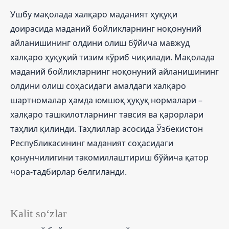
Ушбу мақолада халқаро маданият ҳуқуқи
доирасида маданий бойликларнинг ноқонуний
айланишининг олдини олиш бўйича мавжуд
халқаро ҳуқуқий тизим кўриб чиқилади. Мақолада
маданий бойликларнинг ноқонуний айланишининг
олдини олиш соҳасидаги амалдаги халқаро
шартномалар ҳамда юмшоқ ҳуқуқ нормалари –
халқаро ташкилотларнинг тавсия ва қарорлари
таҳлил қилинди. Таҳлиллар асосида Ўзбекистон
Республикасининг маданият соҳасидаги
қонунчилигини такомиллаштириш бўйича қатор
чора-тадбирлар белгиланди.
Kalit so‘zlar