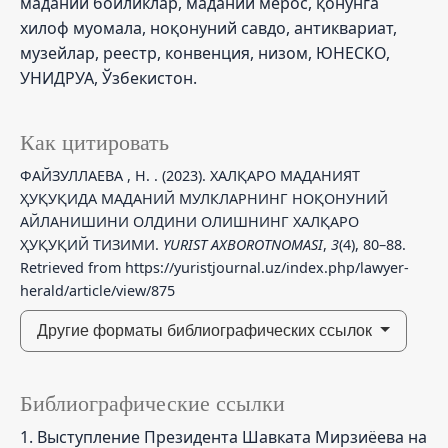
маданий бойликлар, маданий мерос, қонунга
хилоф муомала, ноқонуний савдо, антиквариат,
музейлар, реестр, конвенция, низом, ЮНЕСКО,
УНИДРУА, Ўзбекистон.
Как цитировать
ФАЙЗУЛЛАЕВА , Н. . (2023). ХАЛҚАРО МАДАНИЯТ
ҲУҚУҚИДА МАДАНИЙ МУЛКЛАРНИНГ НОҚОНУНИЙ
АЙЛАНИШИНИ ОЛДИНИ ОЛИШНИНГ ХАЛҚАРО
ҲУҚУҚИЙ ТИЗИМИ.
YURIST AXBOROTNOMASI
,
3
(4), 80–88.
Retrieved from https://yuristjournal.uz/index.php/lawyer-
herald/article/view/875
Другие форматы библиографических ссылок
Библиографические ссылки
1. Выступление Президента Шавката Мирзиёева на