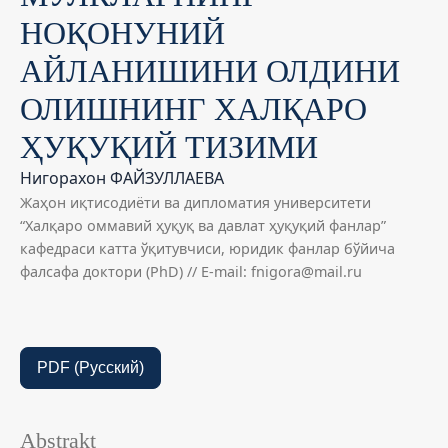
НОҚОНУНИЙ
АЙЛАНИШИНИ ОЛДИНИ
ОЛИШНИНГ ХАЛҚАРО
ҲУҚУҚИЙ ТИЗИМИ
Нигорахон ФАЙЗУЛЛАЕВА
Жаҳон иқтисодиёти ва дипломатия университети
“Халқаро оммавий ҳуқуқ ва давлат ҳуқуқий фанлар”
кафедраси катта ўқитувчиси, юридик фанлар бўйича
фалсафа доктори (PhD) // E-mail: fnigora@mail.ru
PDF (Русский)
Abstrakt