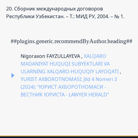
20. Сборник международных договоров
Республики Узбекистан. – Т.: МИД РУ, 2004. – № 1.
##plugins.generic.recommendByAuthor.heading##
Nigoraxon FAYZULLAYEVA ,
XALQARO
MADANIYAT HUQUQI SUBYEKTLARI VA
ULARNING XALQARO-HUQUQIY LAYOQATI
,
YURIST AXBOROTNOMASI: Jild 4 Nomeri 3
(2024): “ЮРИСТ АХБОРОТНОМАСИ -
ВЕСТНИК ЮРИСТА - LAWYER HERALD”