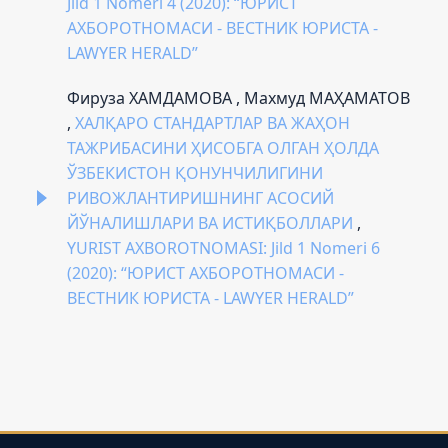
Jild 1 Nomeri 4 (2020): “ЮРИСТ
АХБОРОТНОМАСИ - ВЕСТНИК ЮРИСТА -
LAWYER HERALD”
Фируза ХАМДАМОВА , Махмуд МАҲАМАТОВ
,
ХАЛҚАРО СТАНДАРТЛАР ВА ЖАҲОН
ТАЖРИБАСИНИ ҲИСОБГА ОЛГАН ҲОЛДА
ЎЗБЕКИСТОН ҚОНУНЧИЛИГИНИ
РИВОЖЛАНТИРИШНИНГ АСОСИЙ
ЙЎНАЛИШЛАРИ ВА ИСТИҚБОЛЛАРИ
,
YURIST AXBOROTNOMASI: Jild 1 Nomeri 6
(2020): “ЮРИСТ АХБОРОТНОМАСИ -
ВЕСТНИК ЮРИСТА - LAWYER HERALD”