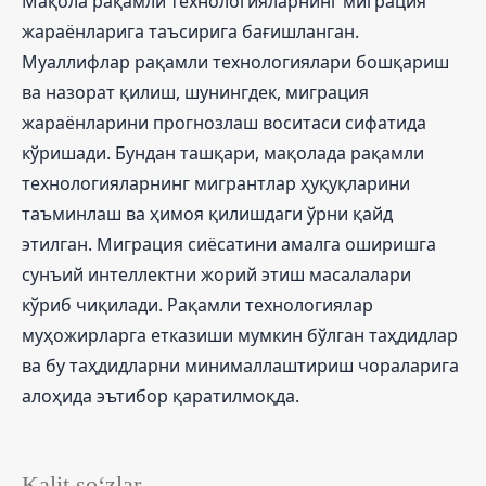
Мақола рақамли технологияларнинг миграция
жараёнларига таъсирига бағишланган.
Муаллифлар рақамли технологиялари бошқариш
ва назорат қилиш, шунингдек, миграция
жараёнларини прогнозлаш воситаси сифатида
кўришади. Бундан ташқари, мақолада рақамли
технологияларнинг мигрантлар ҳуқуқларини
таъминлаш ва ҳимоя қилишдаги ўрни қайд
этилган. Миграция сиёсатини амалга оширишга
сунъий интеллектни жорий этиш масалалари
кўриб чиқилади. Рақамли технологиялар
муҳожирларга етказиши мумкин бўлган таҳдидлар
ва бу таҳдидларни минималлаштириш чораларига
алоҳида эътибор қаратилмоқда.
Kalit so‘zlar