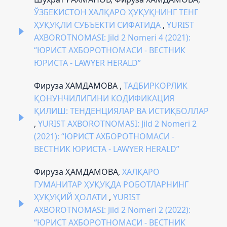
ЎЗБЕКИСТОН ХАЛҚАРО ҲУҚУҚНИНГ ТЕНГ
ҲУҚУҚЛИ СУБЪЕКТИ СИФАТИДА
,
YURIST
AXBOROTNOMASI: Jild 2 Nomeri 4 (2021):
“ЮРИСТ АХБОРОТНОМАСИ - ВЕСТНИК
ЮРИСТА - LAWYER HERALD”
Фируза ХАМДАМОВА ,
ТАДБИРКОРЛИК
ҚОНУНЧИЛИГИНИ КОДИФИКАЦИЯ
ҚИЛИШ: ТЕНДЕНЦИЯЛАР ВА ИСТИҚБОЛЛАР
,
YURIST AXBOROTNOMASI: Jild 2 Nomeri 2
(2021): “ЮРИСТ АХБОРОТНОМАСИ -
ВЕСТНИК ЮРИСТА - LAWYER HERALD”
Фируза ҲАМДАМОВА,
ХАЛҚАРО
ГУМАНИТАР ҲУҚУҚДА РОБОТЛАРНИНГ
ҲУҚУҚИЙ ҲОЛАТИ
,
YURIST
AXBOROTNOMASI: Jild 2 Nomeri 2 (2022):
“ЮРИСТ АХБОРОТНОМАСИ - ВЕСТНИК