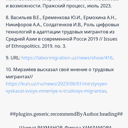
и возможности. Пражский процесс, июль 2023.
8. Васильев В.Е., Еременкова Ю.И., Ермохина А.Н.,
Никифоров А.А., Солдатенков И.В., Роль цифровых
технологий в адаптации трудовых мигрантов из
Средней Азии в современной Росси 2019 // Issues
of Ethnopolitics. 2019. no. 3.
9. URL:
https://labormigration.uz/news/show/416
.
10. Мирзиёев высказал своё мнение о трудовых
мигрантах//
https://kun.uz/ru/news/2023/06/01/mirziyoyev-
vyskazal-svoyo-mneniye-o-trudovyx-migrantax
.
##plugins.generic.recommendByAuthor.heading##
Шухрат РАХМАНОВ, Фируза ХАМДАМОВА,