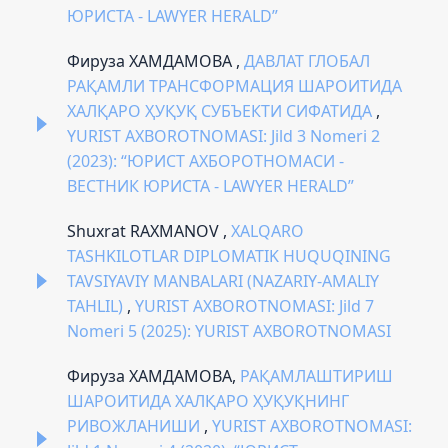
ЮРИСТА - LAWYER HERALD”
Фируза ХАМДАМОВА ,
ДАВЛАТ ГЛОБАЛ
РАҚАМЛИ ТРАНСФОРМАЦИЯ ШАРОИТИДА
ХАЛҚАРО ҲУҚУҚ СУБЪЕКТИ СИФАТИДА
,
YURIST AXBOROTNOMASI: Jild 3 Nomeri 2
(2023): “ЮРИСТ АХБОРОТНОМАСИ -
ВЕСТНИК ЮРИСТА - LAWYER HERALD”
Shuxrat RAXMANOV ,
XALQARO
TASHKILOTLAR DIPLOMATIK HUQUQINING
TAVSIYAVIY MANBALARI (NAZARIY-AMALIY
TAHLIL)
,
YURIST AXBOROTNOMASI: Jild 7
Nomeri 5 (2025): YURIST AXBOROTNOMASI
Фируза ХАМДАМОВА,
РАҚАМЛАШТИРИШ
ШАРОИТИДА ХАЛҚАРО ҲУҚУҚНИНГ
РИВОЖЛАНИШИ
,
YURIST AXBOROTNOMASI: