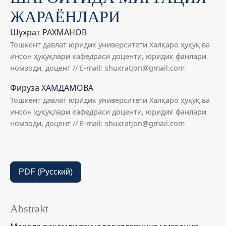
ЖАРАЁНЛАРИ
Шухрат РАХМAНОВ
Тошкент давлат юридик университети Халқаро ҳуқуқ ва
инсон ҳуқуқлари кафедраси доценти, юридик фанлари
номзоди, доцент // E-mail: shuxratjon@gmail.com
Фируза ХАМДАМОВА
Тошкент давлат юридик университети Халқаро ҳуқуқ ва
инсон ҳуқуқлари кафедраси доценти, юридик фанлари
номзоди, доцент // E-mail: shuxratjon@gmail.com
PDF (Русский)
Abstrakt