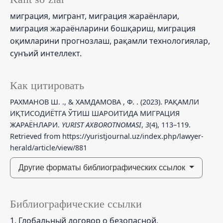
миграция, мигрант, миграция жараёнлари,
миграция жараёнларини бошқариш, миграция
оқимларини прогнозлаш, рақамли технологиялар,
сунъий интеллект.
Как цитировать
РАХМAНОВ Ш. ., & ХАМДАМОВА , Ф. . (2023). РАҚАМЛИ
ИҚТИСОДИЁТГА ЎТИШ ШАРОИТИДА МИГРАЦИЯ
ЖАРАЁНЛАРИ.
YURIST AXBOROTNOMASI
,
3
(4), 113–119.
Retrieved from https://yuristjournal.uz/index.php/lawyer-
herald/article/view/881
Другие форматы библиографических ссылок
Библиографические ссылки
1. Глобальный договор о безопасной,