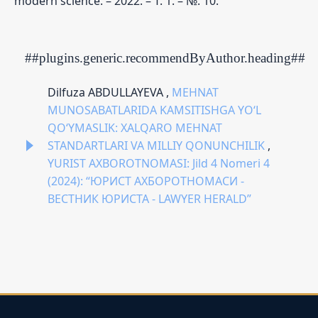
modern science. – 2022. – Т. 1. – №. 10.
##plugins.generic.recommendByAuthor.heading##
Dilfuza ABDULLAYEVA ,
MEHNAT
MUNOSABATLARIDA KAMSITISHGA YO‘L
QO‘YMASLIK: XALQARO MEHNAT
STANDARTLARI VA MILLIY QONUNCHILIK
,
YURIST AXBOROTNOMASI: Jild 4 Nomeri 4
(2024): “ЮРИСТ АХБОРОТНОМАСИ -
ВЕСТНИК ЮРИСТА - LAWYER HERALD”