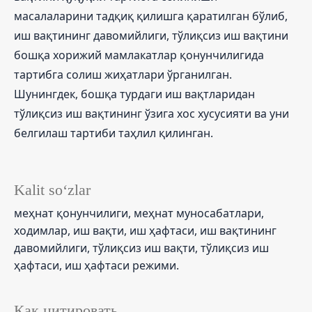
масалаларини тадқиқ қилишга қаратилган бўлиб,
иш вақтининг давомийлиги, тўлиқсиз иш вақтини
бошқа хорижий мамлакатлар қонунчилигида
тартибга солиш жиҳатлари ўрганилган.
Шунингдек, бошқа турдаги иш вақтларидан
тўлиқсиз иш вақтининг ўзига хос хусусияти ва уни
белгилаш тартиби таҳлил қилинган.
Kalit so‘zlar
меҳнат қонунчилиги, меҳнат муносабатлари,
ходимлар, иш вақти, иш ҳафтаси, иш вақтининг
давомийлиги, тўлиқсиз иш вақти, тўлиқсиз иш
ҳафтаси, иш ҳафтаси режими.
Как цитировать