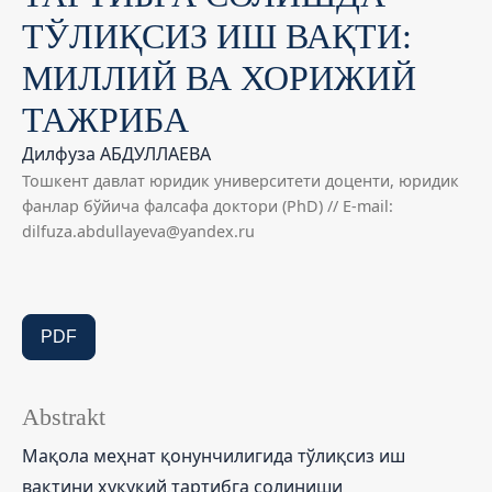
ТЎЛИҚСИЗ ИШ ВАҚТИ:
МИЛЛИЙ ВА ХОРИЖИЙ
ТАЖРИБА
Дилфуза АБДУЛЛАЕВА
Тошкент давлат юридик университети доценти, юридик
фанлар бўйича фалсафа доктори (PhD) // E-mail:
dilfuza.abdullayeva@yandex.ru
PDF
Abstrakt
Мақола меҳнат қонунчилигида тўлиқсиз иш
вақтини ҳуқуқий тартибга солиниши