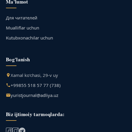
Ma'lumot
Для читателей
Mualliflar uchun
Kutubxonachilar uchun
Bog'lanish
Xamal ko‘chasi, 29-v uy
+99855 518 57 77 (738)
yuristjournal@adliya.uz
Biz ijtimoiy tarmoqlarda: