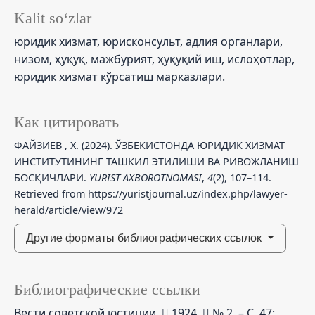
Kalit so‘zlar
юридик хизмат, юрисконсульт, адлия органлари,
низом, ҳуқуқ, мажбурият, ҳуқуқий иш, ислоҳотлар,
юридик хизмат кўрсатиш марказлари.
Как цитировать
ФАЙЗИЕВ , Х. (2024). ЎЗБЕКИСТОНДА ЮРИДИК ХИЗМАТ
ИНСТИТУТИНИНГ ТАШКИЛ ЭТИЛИШИ ВА РИВОЖЛАНИШ
БОСҚИЧЛАРИ.
YURIST AXBOROTNOMASI
,
4
(2), 107–114.
Retrieved from https://yuristjournal.uz/index.php/lawyer-
herald/article/view/972
Другие форматы библиографических ссылок
Библиографические ссылки
Вести советской юстиции.  1924.  № 2. – С. 47;