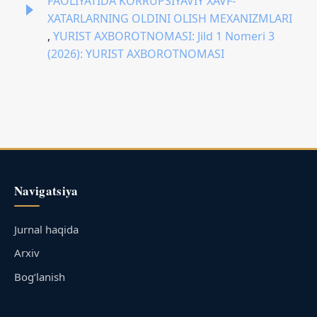
FAOLIYATIDA KORRUPSIYAVIY XAVF-
XATARLARNING OLDINI OLISH MEXANIZMLARI
,
YURIST AXBOROTNOMASI: Jild 1 Nomeri 3
(2026): YURIST AXBOROTNOMASI
Navigatsiya
Jurnal haqida
Arxiv
Bog‘lanish