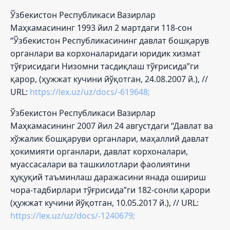
Ўзбекистон Республикаси Вазирлар
Маҳкамасининг 1993 йил 2 мартдаги 118-сон
“Ўзбекистон Республикасининг давлат бошқарув
органлари ва корхоналаридаги юридик хизмат
тўғрисидаги Низомни тасдиқлаш тўғрисида”ги
қарор, (ҳужжат кучини йўқотган, 24.08.2007 й.), //
URL:
https://lex.uz/uz/docs/-619648;
Ўзбекистон Республикаси Вазирлар
Маҳкамасининг 2007 йил 24 августдаги “Давлат ва
хўжалик бошқаруви органлари, маҳаллий давлат
ҳокимияти органлари, давлат корхоналари,
муассасалари ва ташкилотлари фаолиятини
ҳуқуқий таъминлаш даражасини янада ошириш
чора-тадбирлари тўғрисида”ги 182-сонли қарори
(ҳужжат кучини йўқотган, 10.05.2017 й.), // URL:
https://lex.uz/uz/docs/-1240679;