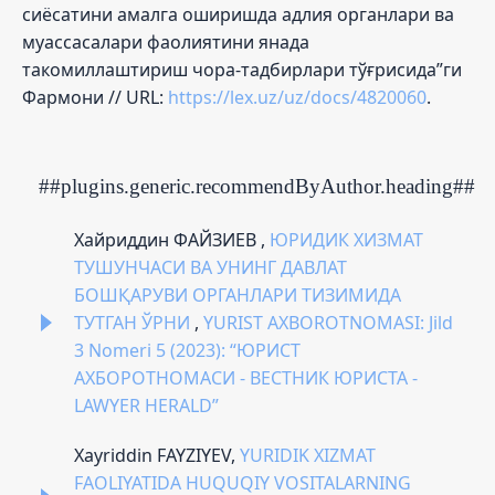
сиёсатини амалга оширишда адлия органлари ва
муассасалари фаолиятини янада
такомиллаштириш чора-тадбирлари тўғрисида”ги
Фармони // URL:
https://lex.uz/uz/docs/4820060
.
##plugins.generic.recommendByAuthor.heading##
Хайриддин ФАЙЗИЕВ ,
ЮРИДИК ХИЗМАТ
ТУШУНЧАСИ ВА УНИНГ ДАВЛАТ
БОШҚАРУВИ ОРГАНЛАРИ ТИЗИМИДА
ТУТГАН ЎРНИ
,
YURIST AXBOROTNOMASI: Jild
3 Nomeri 5 (2023): “ЮРИСТ
АХБОРОТНОМАСИ - ВЕСТНИК ЮРИСТА -
LAWYER HERALD”
Xayriddin FAYZIYEV,
YURIDIK XIZMAT
FAOLIYATIDA HUQUQIY VOSITALARNING