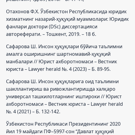
Отахонов Ф.Х. Ўзбекистон Республикасида юридик
хизматнинг назарий-ҳуқуқий муаммолари: Юридик
фанлари доктори (DSc) диссертацияси
автореферати. – Тошкент, 2019. – 18 б.
Сафарова Ш. Инсон ҳуқуқлари бўйича таълимни
амалга оширишнинг шартномавий-ҳуқуқий
манбалари // Юрист ахборотномаси – Вестник
юриста – Lawyer herald №. 4 (2023) – Б. 89-95.
Сафарова Ш. Инсон ҳуқуқларига оид таълимни
шакллантириш ва ривожлантиришда халқаро
универсал ташкилотларнинг иштироки // Юрист
ахборотномаси – Вестник юриста – Lawyer herald
№. 4 (2021) – Б. 132-142.
Ўзбекистон Республикаси Президентининг 2020
йил 19 майдаги ПФ–5997-сон “Давлат ҳуқуқий