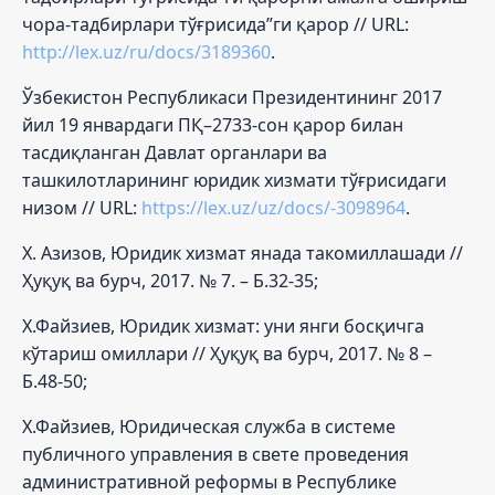
чора-тадбирлари тўғрисида”ги қарор // URL:
http://lex.uz/ru/docs/3189360
.
Ўзбекистон Республикаси Президентининг 2017
йил 19 январдаги ПҚ–2733-сон қарор билан
тасдиқланган Давлат органлари ва
ташкилотларининг юридик хизмати тўғрисидаги
низом // URL:
https://lex.uz/uz/docs/-3098964
.
Х. Азизов, Юридик хизмат янада такомиллашади //
Ҳуқуқ ва бурч, 2017. № 7. – Б.32-35;
Х.Файзиев, Юридик хизмат: уни янги босқичга
кўтариш омиллари // Ҳуқуқ ва бурч, 2017. № 8 –
Б.48-50;
Х.Файзиев, Юридическая служба в системе
публичного управления в свете проведения
административной реформы в Республике