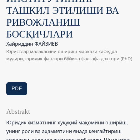
ТАШКИЛ ЭТИЛИШИ ВА
РИВОЖЛАНИШ
БОСҚИЧЛАРИ
Хайриддин ФАЙЗИЕВ
Юристлар малакасини ошириш маркази кафедра
мудири, юридик фанлари бўйича фалсафа доктори (PhD)
PDF
Abstrakt
Юридик хизматнинг ҳуқуқий мақомини ошириш,
унинг роли ва аҳамиятини янада кенгайтириш
масаласи алоҳида аҳамият касб этади. Шу нуқтаи