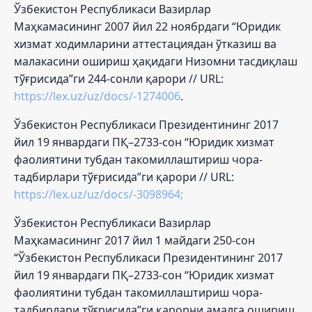
Ўзбекистон Республикаси Вазирлар
Маҳкамасининг 2007 йил 22 ноябрдаги “Юридик
хизмат ходимларини аттестациядан ўтказиш ва
малакасини ошириш ҳақидаги Низомни тасдиқлаш
тўғрисида”ги 244-сонли қарори // URL:
https://lex.uz/uz/docs/-1274006
.
Ўзбекистон Республикаси Президентининг 2017
йил 19 январдаги ПҚ–2733-сон “Юридик хизмат
фаолиятини тубдан такомиллаштириш чора-
тадбирлари тўғрисида”ги қарори // URL:
https://lex.uz/uz/docs/-3098964;
Ўзбекистон Республикаси Вазирлар
Маҳкамасининг 2017 йил 1 майдаги 250-сон
“Ўзбекистон Республикаси Президентининг 2017
йил 19 январдаги ПҚ–2733-сон “Юридик хизмат
фаолиятини тубдан такомиллаштириш чора-
тадбирлари тўғрисида”ги қарорни амалга ошириш