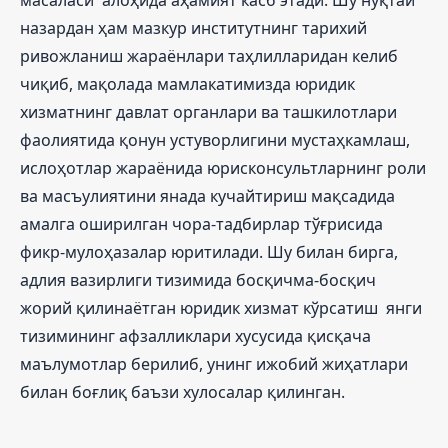
назардан ҳам мазкур институтнинг тарихий
ривожланиш жараёнлари таҳлилларидан келиб
чиқиб, мақолада мамлакатимизда юридик
хизматнинг давлат органлари ва ташкилотлари
фаолиятида қонун устуворлигини мустаҳкамлаш,
ислоҳотлар жараёнида юрисконсультларнинг роли
ва масъулиятини янада кучайтириш мақсадида
амалга оширилган чора-тадбирлар тўғрисида
фикр-мулоҳазалар юритилади. Шу билан бирга,
адлия вазирлиги тизимида босқичма-босқич
жорий қилинаётган юридик хизмат кўрсатиш янги
тизимининг афзалликлари хусусида қисқача
маълумотлар берилиб, унинг ижобий жиҳатлари
билан боғлиқ баъзи хулосалар қилинган.