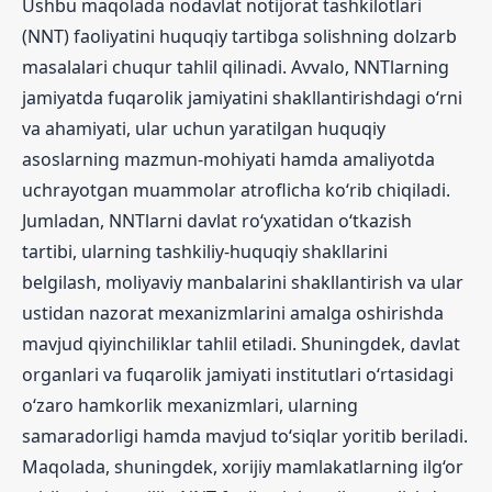
Ushbu maqolada nodavlat notijorat tashkilotlari
(NNT) faoliyatini huquqiy tartibga solishning dolzarb
masalalari chuqur tahlil qilinadi. Avvalo, NNTlarning
jamiyatda fuqarolik jamiyatini shakllantirishdagi o‘rni
va ahamiyati, ular uchun yaratilgan huquqiy
asoslarning mazmun-mohiyati hamda amaliyotda
uchrayotgan muammolar atroflicha ko‘rib chiqiladi.
Jumladan, NNTlarni davlat ro‘yxatidan o‘tkazish
tartibi, ularning tashkiliy-huquqiy shakllarini
belgilash, moliyaviy manbalarini shakllantirish va ular
ustidan nazorat mexanizmlarini amalga oshirishda
mavjud qiyinchiliklar tahlil etiladi. Shuningdek, davlat
organlari va fuqarolik jamiyati institutlari o‘rtasidagi
o‘zaro hamkorlik mexanizmlari, ularning
samaradorligi hamda mavjud to‘siqlar yoritib beriladi.
Maqolada, shuningdek, xorijiy mamlakatlarning ilg‘or