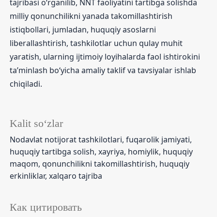
tajribasi o‘rganilib, NNT faoliyatini tartibga solishda
milliy qonunchilikni yanada takomillashtirish
istiqbollari, jumladan, huquqiy asoslarni
liberallashtirish, tashkilotlar uchun qulay muhit
yaratish, ularning ijtimoiy loyihalarda faol ishtirokini
taʼminlash bo‘yicha amaliy taklif va tavsiyalar ishlab
chiqiladi.
Kalit so‘zlar
Nodavlat notijorat tashkilotlari, fuqarolik jamiyati,
huquqiy tartibga solish, xayriya, homiylik, huquqiy
maqom, qonunchilikni takomillashtirish, huquqiy
erkinliklar, xalqaro tajriba
Как цитировать