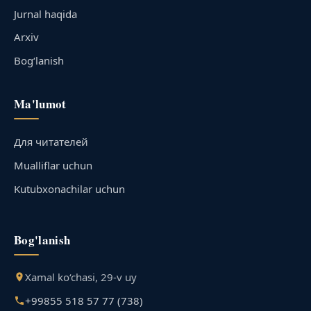
Jurnal haqida
Arxiv
Bog‘lanish
Ma'lumot
Для читателей
Mualliflar uchun
Kutubxonachilar uchun
Bog'lanish
Xamal ko‘chasi, 29-v uy
+99855 518 57 77 (738)