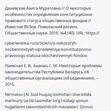
Даневская Анита Муратовна // О некоторых
особенностях определения конституционно-
правового статуса общественных фондов //
Известия ВУЗов. Поволжский регион.
Общественные науки. 2016. №4 (40). URL: https://
cyberleninka.ru/article/n/o-nekotoryh-
osobennostyah-opredeleniya-konstitutsionno-
pravovogo-statusa-obschestvennyh-fondov.
Лаевская Е. В., Ананич С. М. Некоторые проблемы
законодательства Республики Беларусь об
общественных организациях (объединениях). –
2015.
Ne’matov J.N. Sud-huquq islohotlari sharoitida
ma’muriy tartib-taomillar to‘g‘risidagi qonun
hujjatlarini takomillashtirish masalalari. Qonun