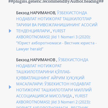
##plugins.generic.recommendByAuthor.heading##
Бекзод НАРИМАНОВ,
ЎЗБЕКИСТОНДА
НОДАВЛАТ НОТИЖОРАТ ТАШКИЛОТЛАР
ТАРИХИ ВА РИВОЖЛАНИШИНИНГ АСОСИЙ
ТЕНДЕНЦИЯЛАРИ
,
YURIST
AXBOROTNOMASI: Jild 1 Nomeri 3 (2020):
“Юрист ахборотномаси - Вестник юриста -
Lawyer herald”
Бекзод НАРИМАНОВ ,
ЎЗБЕКИСТОНДА
НОДАВЛАТ НОТИЖОРАТ
ТАШКИЛОТЛАРИНИ ҚЎЛЛАБ-
ҚУВВАТЛАШНИНГ АЙРИМ ҲУҚУҚИЙ
МАСАЛАЛАРИ: ЎЗБЕКИСТОН НОДАВЛАТ
НОТИЖОРАТ ТАШКИЛОТЛАРИ МИЛЛИЙ
АССОЦИАЦИЯСИ МИСОЛИДА
,
YURIST
AXBOROTNOMASI: Jild 3 Nomeri 2 (2023):
“ЮРИСТ АХБОРОТНОМАСИ - ВЕСТНИК