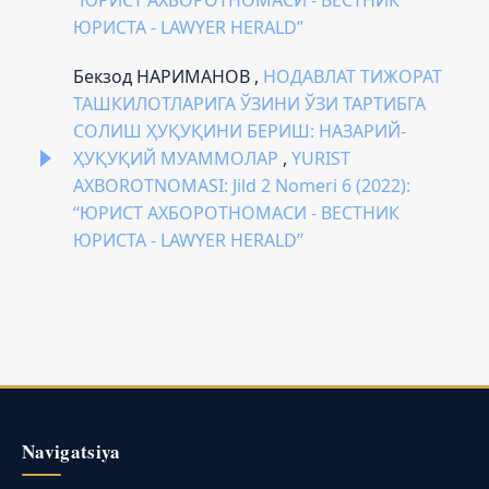
ЮРИСТА - LAWYER HERALD”
Бекзод НАРИМАНОВ ,
НОДАВЛАТ ТИЖОРАТ
ТАШКИЛОТЛАРИГА ЎЗИНИ ЎЗИ ТАРТИБГА
СОЛИШ ҲУҚУҚИНИ БЕРИШ: НАЗАРИЙ-
ҲУҚУҚИЙ МУАММОЛАР
,
YURIST
AXBOROTNOMASI: Jild 2 Nomeri 6 (2022):
“ЮРИСТ АХБОРОТНОМАСИ - ВЕСТНИК
ЮРИСТА - LAWYER HERALD”
Navigatsiya