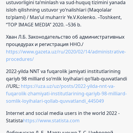
ustuvorligini ta’minlash va sud-huquq tizimini yanada
isloh qilishning ustuvor yo‘nalishlari (Maqolalar
to‘plami) / Mas’ul muharrir Ye.V.Kolenko. –Toshkent,
“TOP IMAGE MEDIA” 2020. –536 b.
Хван Л.Б. Законодательство об административных
процедурах и регистрация ННО./
https://www.gazeta.uz/ru/2020/02/14/administrative-
procedures/
2022-yilda NNT va fuqarolik jamiyati institutlarining
qariyb 98 milliard so‘mlik loyihalari qo‘llab-quvvatlandi
//URL:
https://uza.uz/uz/posts/2022-yilda-nnt-va-
fuqarolik-zhamiyati-institutlarining-qariyb-98-milliard-
somlik-loyihalari-qollab-quvvatlandi_445049
Internet and social media users in the world 2022 -
Statista
https://www.statista.com
Добринская Д. Е., Мартыненко Т. С. Цифровой