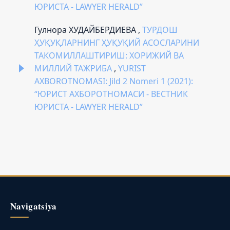
ЮРИСТА - LAWYER HERALD”
Гулнора ХУДАЙБЕРДИЕВА ,
ТУРДОШ
ҲУҚУҚЛАРНИНГ ҲУҚУҚИЙ АСОСЛАРИНИ
ТАКОМИЛЛАШТИРИШ: ХОРИЖИЙ ВА
МИЛЛИЙ ТАЖРИБА
,
YURIST
AXBOROTNOMASI: Jild 2 Nomeri 1 (2021):
“ЮРИСТ АХБОРОТНОМАСИ - ВЕСТНИК
ЮРИСТА - LAWYER HERALD”
Navigatsiya