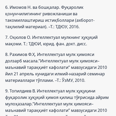
6. Имомов Н. ва бошқалар. Фуқаролик
қонунчилигининг ривожланиши ва
такомиллаштириш истиқболлари (ахборот-
таҳлилий материал). –Т.: ТДЮУ, 2016.
7. Оқюлов О. Интеллектуал мулкнинг ҳуқуқий
мақоми. Т.: ТДЮИ, юрид. фан. докт. дисс.
8. Рахимов Ф.Ҳ. Интеллектуал мулк ҳимояси
долзарб масала.”Интеллектуал мулк ҳимояси–
маънавий тараққиёт кафолати” мавзусидаги 2010
йил 21 апрель кунидаги илмий-назарий семинар
материаллари тўплами. –Т.: ЎзМУ, 2010.
9. Топилдиев В. Интеллектуал мулк ҳуқуқини
фуқаролик ҳуқуқий ҳимоя қилиш тўғрисида айрим
мулоҳазалар.”Интеллектуал мулк ҳимояси–
маънавий тараққиёт кафолати” мавзусидаги 2010