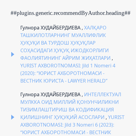
##plugins.generic.recommendByAuthor.heading##
Гулнора ХУДАЙБЕРДИЕВА ,
ХАЛҚАРО
ТАШКИЛОТЛАРНИНГ МУАЛЛИФЛИК
ҲУҚУҚИ ВА ТУРДОШ ҲУҚУҚЛАР
СОҲАСИДАГИ ҲУҚУҚ ИЖОДКОРЛИГИ
ФАОЛИЯТИНИНГ АЙРИМ ЖИҲАТЛАРИ
,
YURIST AXBOROTNOMASI: Jild 1 Nomeri 4
(2020): “ЮРИСТ АХБОРОТНОМАСИ -
ВЕСТНИК ЮРИСТА - LAWYER HERALD”
Гулнора ХУДАЙБЕРДИЕВА ,
ИНТЕЛЛЕКТУАЛ
МУЛККА ОИД МИЛЛИЙ ҚОНУНЧИЛИКНИ
ТИЗИМЛАШТИРИШ ВА КОДИФИКАЦИЯ
ҚИЛИШНИНГ ҲУҚУҚИЙ АСОСЛАРИ
,
YURIST
AXBOROTNOMASI: Jild 3 Nomeri 6 (2023):
“ЮРИСТ АХБОРОТНОМАСИ - ВЕСТНИК