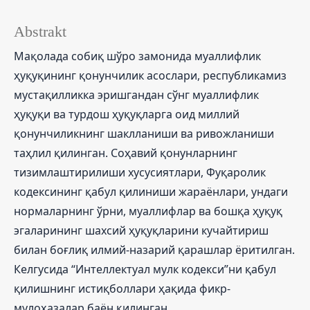
Abstrakt
Мақолада собиқ шўро замонида муаллифлик
ҳуқуқининг қонунчилик асослари, республикамиз
мустақилликка эришгандан сўнг муаллифлик
ҳуқуқи ва турдош ҳуқуқларга оид миллий
қонунчиликнинг шаклланиши ва ривожланиши
таҳлил қилинган. Соҳавий қонунларнинг
тизимлаштирилиши хусусиятлари, Фуқаролик
кодексининг қабул қилиниши жараёнлари, ундаги
нормаларнинг ўрни, муаллифлар ва бошқа ҳуқуқ
эгаларининг шахсий ҳуқуқларини кучайтириш
билан боғлиқ илмий-назарий қарашлар ёритилган.
Келгусида “Интеллектуал мулк кодекси”ни қабул
қилишнинг истиқболлари ҳақида фикр-
мулоҳазалар баён қилинган.