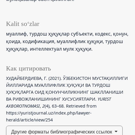
Kalit so‘zlar
муаллиф, турдош ҳуқуқлар субъекти, кодекс, қонун,
қоида, кодификация, муаллифлик ҳуқуқи, турдош
ҳуқуқлар, интеллектуал мулк ҳуқуқи.
Как цитировать
ХУДАЙБЕРДИЕВА, Г. (2021). ЎЗБЕКИСТОН МУСТАҚИЛЛИГИ
ЙИЛЛАРИДА МУАЛЛИФЛИК ҲУҚУҚИ ВА ТУРДОШ
ҲУҚУҚЛАРГА ОИД ҚОНУНЧИЛИКНИНГ ШАКЛЛАНИШИ
ВА РИВОЖЛАНИШИНИНГ ХУСУСИЯТЛАРИ.
YURIST
AXBOROTNOMASI
,
2
(4), 63–68. Retrieved from
https://yuristjournal.uz/index.php/lawyer-
herald/article/view/254
Другие форматы библиографических ссылок