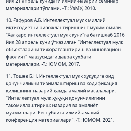
йил 21 апрель кунидаги илмий-назарий семинар
материаллари тўплами. –Т.: ЎзМУ, 2010.
10. Ғафуров А.Б. Интеллектуал мулк миллий
иқтисодиётни ривожлантиришнинг муҳим омили.
“Халқаро интеллектуал мулк куни”га бағишлаб 2016
йил 28 апрель куни ўтказилган “Интеллектуал мулк
объектларини тижоратлаштириш ва инновацион
фаолият” мавзусидаги давра суҳбати
материаллари. -Т.: ЮМОМ, 2017.
11. Тошев Б.Н. Интеллектуал мулк ҳуқуқига оид
қонунчиликни тизимлаштириш ва кодификация
қилишнинг назарий ҳамда амалий масалалари.
“Интеллектуал мулк ҳуқуқи қонунчилигини
такомиллаштириш: назария ва амалиёт
муаммолари: Республика илмий-амалий
конференция материаллари”. -Т.: ЮМОМ, 2021.