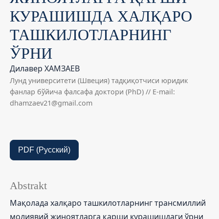
КУРАШИШДА ХАЛҚАРО
ТАШКИЛОТЛАРНИНГ
ЎРНИ
Дилавер ХАМЗАЕВ
Лунд университети (Швеция) тадқиқотчиси юридик
фанлар бўйича фалсафа доктори (PhD) // E-mail:
dhamzaev21@gmail.com
PDF (Русский)
Abstrakt
Мақолада халқаро ташкилотларнинг трансмиллий
молиявий жиноятларга қарши курашишдаги ўрни