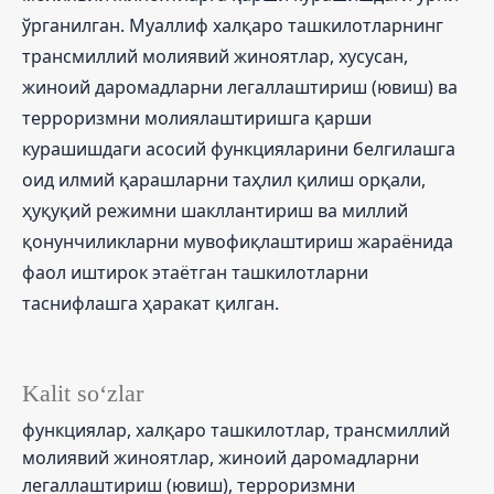
ўрганилган. Муаллиф халқаро ташкилотларнинг
трансмиллий молиявий жиноятлар, хусусан,
жиноий даромадларни легаллаштириш (ювиш) ва
терроризмни молиялаштиришга қарши
курашишдаги асосий функцияларини белгилашга
оид илмий қарашларни таҳлил қилиш орқали,
ҳуқуқий режимни шакллантириш ва миллий
қонунчиликларни мувофиқлаштириш жараёнида
фаол иштирок этаётган ташкилотларни
таснифлашга ҳаракат қилган.
Kalit so‘zlar
функциялар, халқаро ташкилотлар, трансмиллий
молиявий жиноятлар, жиноий даромадларни
легаллаштириш (ювиш), терроризмни