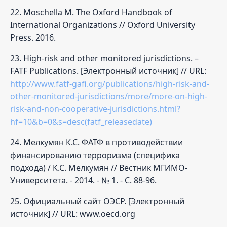
22. Moschella M. The Oxford Handbook of
International Organizations // Oxford University
Press. 2016.
23. High-risk and other monitored jurisdictions. –
FATF Publications. [Электронный источник] // URL:
http://www.fatf-gafi.org/publications/high-risk-and-
other-monitored-jurisdictions/more/more-on-high-
risk-and-non-cooperative-jurisdictions.html?
hf=10&b=0&s=desc(fatf_releasedate)
24. Мелкумян К.С. ФАТФ в противодействии
финансированию терроризма (специфика
подхода) / К.С. Мелкумян // Вестник МГИМО-
Университета. - 2014. - № 1. - С. 88-96.
25. Официальный сайт ОЭСР. [Электронный
источник] // URL: www.oecd.org