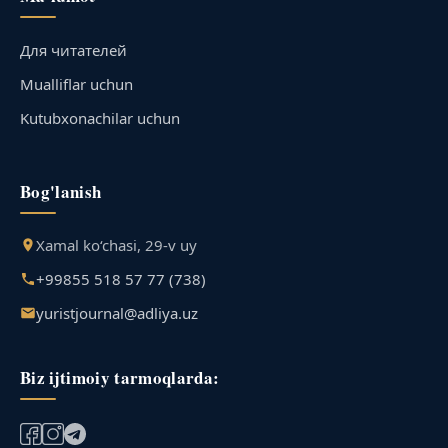
Для читателей
Mualliflar uchun
Kutubxonachilar uchun
Bog'lanish
Xamal ko‘chasi, 29-v uy
+99855 518 57 77 (738)
yuristjournal@adliya.uz
Biz ijtimoiy tarmoqlarda: