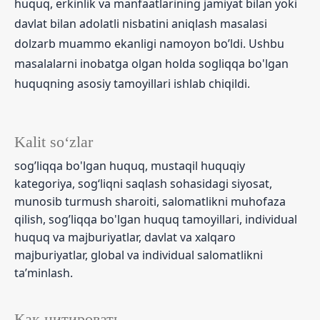
huquq, erkinlik va manfaatlarining jamiyat bilan yoki
davlat bilan adolatli nisbatini aniqlash masalasi
dolzarb muammo ekanligi namoyon bo’ldi. Ushbu
masalalarni inobatga olgan holda sogliqqa bo'lgan
huquqning asosiy tamoyillari ishlab chiqildi.
Kalit so‘zlar
sog’liqqa bo'lgan huquq, mustaqil huquqiy
kategoriya, sog‘liqni saqlash sohasidagi siyosat,
munosib turmush sharoiti, salomatlikni muhofaza
qilish, sog’liqqa bo'lgan huquq tamoyillari, individual
huquq va majburiyatlar, davlat va xalqaro
majburiyatlar, global va individual salomatlikni
ta’minlash.
Как цитировать