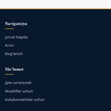
Navigatsiya
Jurnal haqida
Arxiv
Bog‘lanish
Ma'lumot
Для читателей
Mualliflar uchun
Kutubxonachilar uchun