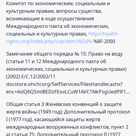
Комитет по экономическим, социальным и
культурным правам, вопросы существа,
возникающие в ходе осуществления
Международного пакта об экономических,
социальных и культурных правах,
http://health-
rights.org/index.php/cop/item/%D0%
%8F-2000
Замечание общего порядка № 15: Право на воду
(статьи 11 и 12 Международного пакта об
экономических, социальных и культурных правах)
(2002) E/C.12/2002/11
docstore.ohchr.org/SelfServices/FilesHandler.ashx?
enc=4slQ6QSmlBEDzFEovLCuW1AVC1NkPsgUedPlF1vfPMJGPrCK5aXxG4bAqt2RQ8OBLTny5kLmx4O7HIvTRuNsFFCFEjM9aDC%2FQpXXS3M9V8uanNPo2NgvppjqSSlWRnhW
Общая статья 3 Женевских конвенций о защите
жертв войны (1949 год); Дополнительный протокол
I (1977 год), касающийся защиты жертв
международных вооруженных конфликтов, пункт 2
а) статьи 75; Дополнительный протокол II (1977