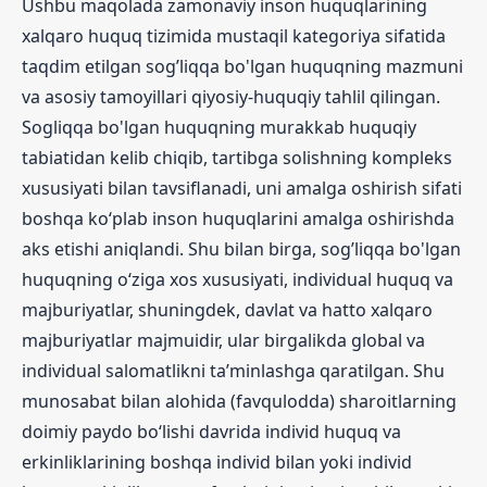
Ushbu maqolada zamonaviy inson huquqlarining
xalqaro huquq tizimida mustaqil kategoriya sifatida
taqdim etilgan sog’liqqa bo'lgan huquqning mazmuni
va asosiy tamoyillari qiyosiy-huquqiy tahlil qilingan.
Sogliqqa bo'lgan huquqning murakkab huquqiy
tabiatidan kelib chiqib, tartibga solishning kompleks
xususiyati bilan tavsiflanadi, uni amalga oshirish sifati
boshqa ko‘plab inson huquqlarini amalga oshirishda
aks etishi aniqlandi. Shu bilan birga, sog’liqqa bo'lgan
huquqning o‘ziga xos xususiyati, individual huquq va
majburiyatlar, shuningdek, davlat va hatto xalqaro
majburiyatlar majmuidir, ular birgalikda global va
individual salomatlikni ta’minlashga qaratilgan. Shu
munosabat bilan alohida (favqulodda) sharoitlarning
doimiy paydo bo‘lishi davrida individ huquq va
erkinliklarining boshqa individ bilan yoki individ