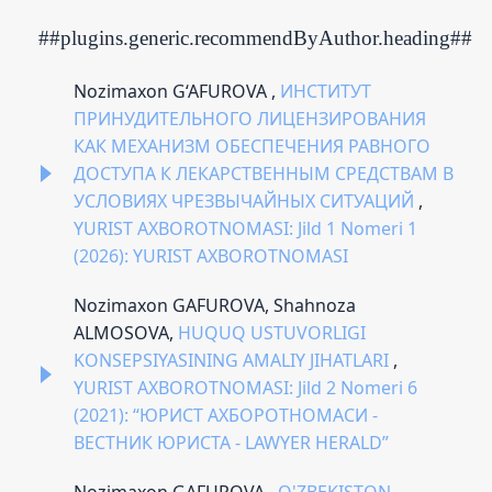
##plugins.generic.recommendByAuthor.heading##
Nozimaxon G‘AFUROVA ,
ИНСТИТУТ
ПРИНУДИТЕЛЬНОГО ЛИЦЕНЗИРОВАНИЯ
КАК МЕХАНИЗМ ОБЕСПЕЧЕНИЯ РАВНОГО
ДОСТУПА К ЛЕКАРСТВЕННЫМ СРЕДСТВАМ В
УСЛОВИЯХ ЧРЕЗВЫЧАЙНЫХ СИТУАЦИЙ
,
YURIST AXBOROTNOMASI: Jild 1 Nomeri 1
(2026): YURIST AXBOROTNOMASI
Nozimaxon GAFUROVA, Shahnoza
ALMOSOVA,
HUQUQ USTUVORLIGI
KONSEPSIYASINING AMALIY JIHATLARI
,
YURIST AXBOROTNOMASI: Jild 2 Nomeri 6
(2021): “ЮРИСТ АХБОРОТНОМАСИ -
ВЕСТНИК ЮРИСТА - LAWYER HERALD”
Nozimaxon GAFUROVA ,
O'ZBEKISTON