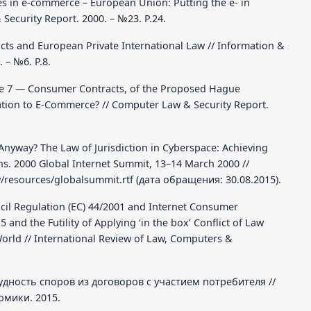
ues in e-commerce – European Union: Putting the e- in
Security Report. 2000. – №23. Р.24.
cts and European Private International Law // Information &
 – №6. Р.8.
le 7 — Consumer Contracts, of the Proposed Hague
ation to E-Commerce? // Computer Law & Security Report.
t Anyway? The Law of Jurisdiction in Cyberspace: Achieving
s. 2000 Global Internet Summit, 13–14 March 2000 //
w/resources/globalsummit.rtf (дата обращения: 30.08.2015).
uncil Regulation (EC) 44/2001 and Internet Consumer
and the Futility of Applying ‘in the box’ Conflict of Law
World // International Review of Law, Computers &
удность споров из договоров с участием потребителя //
мики. 2015.