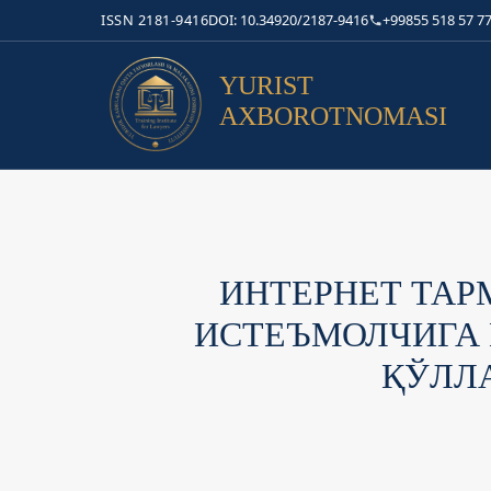
ISSN 2181-9416
DOI: 10.34920/2187-9416
+99855 518 57 77
YURIST
AXBOROTNOMASI
ИНТЕРНЕТ ТАР
ИСТЕЪМОЛЧИГА 
ҚЎЛЛ