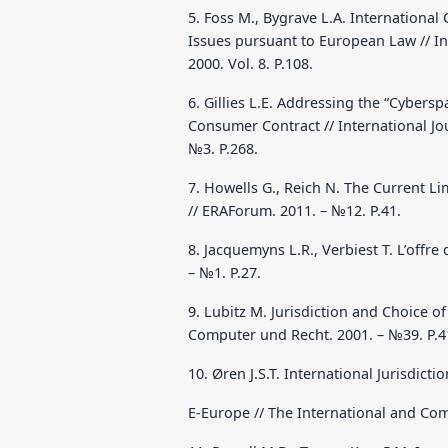
5. Foss M., Bygrave L.A. International
Issues pursuant to European Law // In
2000. Vol. 8. P.108.
6. Gillies L.E. Addressing the “Cyberspa
Consumer Contract // International Jo
№3. P.268.
7. Howells G., Reich N. The Current 
// ERAForum. 2011. – №12. P.41.
8. Jacquemyns L.R., Verbiest T. L’offre 
– №1. Р.27.
9. Lubitz M. Jurisdiction and Choice of
Computer und Recht. 2001. – №39. P.4
10. Øren J.S.T. International Jurisdic
E-Europe // The International and Com