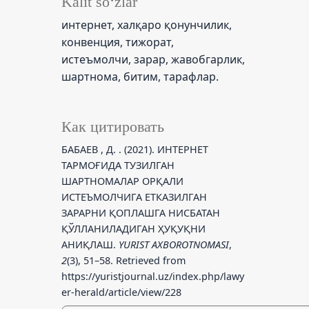
Kalit so‘zlar
интернет, халқаро қонунчилик,
конвенция, тижорат,
истеъмолчи, зарар, жавобгарлик,
шартнома, битим, тарафлар.
Как цитировать
БАБАЕВ , Д. . (2021). ИНТЕРНЕТ
ТАРМОҒИДА ТУЗИЛГАН
ШАРТНОМАЛАР ОРҚАЛИ
ИСТЕЪМОЛЧИГА ЕТКАЗИЛГАН
ЗАРАРНИ ҚОПЛАШГА НИСБАТАН
ҚЎЛЛАНИЛАДИГАН ҲУҚУҚНИ
АНИҚЛАШ.
YURIST AXBOROTNOMASI
,
2
(3), 51–58. Retrieved from
https://yuristjournal.uz/index.php/lawy
er-herald/article/view/228