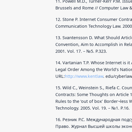
11. Powell M.D., Turner-Kerr P.M. Iss
Brussels and Rome // Computer Law & 
12. Stone P. Internet Consumer Contra
Communication Technology Law. 2000.
13. Svantensson D. What Should Artic
Convention, Aim to Accomplish in Rel
2001. Vol. 17. – №5. P.323.
14. Vartanian T.P. Whose Internet is i
Legal Order Among the World’s Nation
URL:
http://www.kentlaw
. edu/cyberla
15. Wild C., Weinstein S., Riefa C. Co
Contracts: Some Thoughts on Article 15 
Rules to the ‘out of box’ Border¬less 
Technology. 2005. Vol. 19. – №1. P.16.
16. Резник Р.С. Международная подс
Право. Журнал Высшей школы эконо