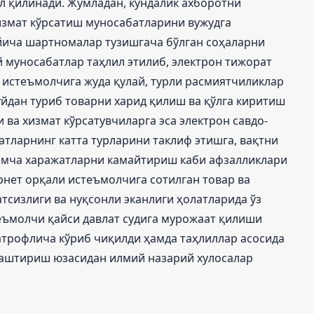
л қилинади. Жумладан, кундалик ахборотни
измат кўрсатиш муносабатларини вужудга
йича шартномалар тузишгача бўлган соҳаларни
 муносабатлар таҳлил этилиб, электрон тижорат
 истеъмолчига жуда қулай, турли расмиятчиликлар
уйдан туриб товарни харид қилиш ва қўлга киритиш
 ва хизмат кўрсатувчиларга эса электрон савдо-
тларнинг катта турларини таклиф этишга, вақтни
имча харажатларни камайтириш каби афзалликлари
рнет орқали истеъмолчига сотилган товар ва
тсизлиги ва нуқсонли эканлиги ҳолатларида ўз
еъмолчи қайси давлат судига мурожаат қилиши
атрофлича кўриб чиқилди ҳамда таҳлиллар асосида
аштириш юзасидан илмий назарий хулосалар