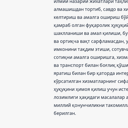
илмий назарий жихатлари таҳли
алмашишдан тортиб, савдо ва х
келтириш ва амалга ошириш бў
қамраб олган фуқаролик ҳуқуқий
шаклланиши ва амал қилиши, бу
ва ортиқча вақт сарфламасдан, 
имконини тақдим этиши, сотувчи
сотиқни амалга оширишга, хизма
ва транспорт билан боғлиқ қўш
яратиш билан бир қаторда инте
кўрсатилган хизматларнинг сифа
ҳуқуқини ҳимоя қилиш учун ист
лозимлиги ҳақидаги масалалар 
миллий қонунчиликни такомилл
берилган.