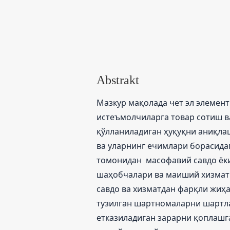
Abstrakt
Мазкур мақолада чет эл элемен
истеъмолчиларга товар сотиш в
қўлланиладиган ҳуқуқни аниқла
ва уларнинг ечимлари борасида
томонидан масофавий савдо ёки
шаҳобчалари ва маиший хизмат
савдо ва хизматдан фарқли жиҳа
тузилган шартномаларни шартл
етказиладиган зарарни қоплашг