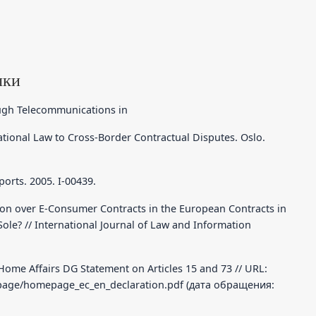
лки
ugh Telecommunications in
ational Law to Cross-Border Contractual Disputes. Oslo.
orts. 2005. I-00439.
ction over E-Consumer Contracts in the European Contracts in
le? // International Journal of Law and Information
ome Affairs DG Statement on Articles 15 and 73 // URL:
mepage/homepage_ec_en_declaration.pdf (дата обращения: