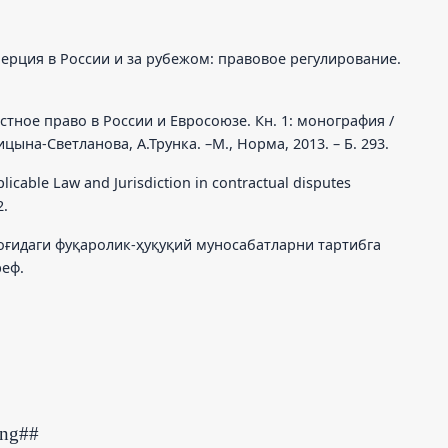
мерция в России и за рубежом: правовое регулирование.
тное право в России и Евросоюзе. Кн. 1: монография /
цына-Светланова, А.Трунка. –М., Норма, 2013. – Б. 293.
icable Law and Jurisdiction in contractual disputes
2.
моғидаги фуқаролик-ҳуқуқий муносабатларни тартибга
реф.
ing##