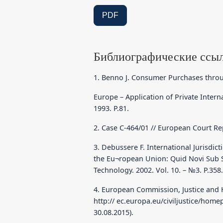
PDF
Библиографические ссы
1. Benno J. Consumer Purchases thro
Europe – Application of Private Intern
1993. P.81.
2. Case C-464/01 // European Court Rep
3. Debussere F. International Jurisdi
the Eu¬ropean Union: Quid Novi Sub So
Technology. 2002. Vol. 10. – №3. P.358.
4. European Commission, Justice and H
http:// ec.europa.eu/civiljustice/ho
30.08.2015).