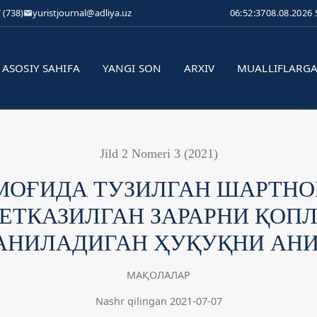
 (738)
yuristjournal@adliya.uz
06:52:38
08.08.2026
ASOSIY SAHIFA
YANGI SON
ARXIV
MUALLIFLARG
Jild 2 Nomeri 3 (2021)
МОҒИДА ТУЗИЛГАН ШАРТН
ЕТКАЗИЛГАН ЗАРАРНИ ҚОП
АНИЛАДИГАН ҲУҚУҚНИ АН
МАҚОЛАЛАР
Nashr qilingan 2021-07-07