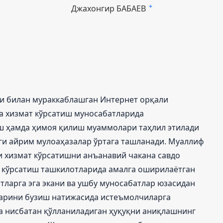
Джахонгир БАБАЕВ
+
ти билан мураккаблашган Интернет орқали
а хизмат кўрсатиш муносабатларида
ш ҳамда ҳимоя қилиш муаммолари таҳлил этилади
ги айрим мулоаҳазалар ўртага ташланади. Муаллиф
 хизмат кўрсатишни анъанавий чакана савдо
 кўрсатиш ташкилотларида амалга оширилаётган
тларга эга экани ва ушбу муносабатлар юзасидан
арини бузиш натижасида истеъмолчиларга
а нисбатан қўлланиладиган ҳуқуқни аниқлашнинг