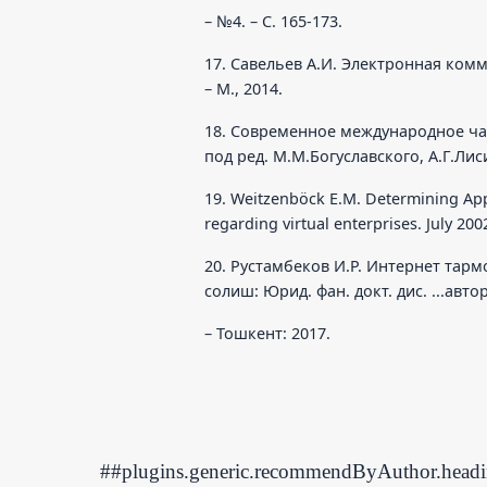
– №4. – С. 165-173.
17. Савельев А.И. Электронная ком
– М., 2014.
18. Современное международное час
под ред. М.М.Богуславского, А.Г.Лиси
19. Weitzenböck E.M. Determining Appl
regarding virtual enterprises. July 200
20. Рустамбеков И.Р. Интернет тар
солиш: Юрид. фан. докт. дис. ...авто
– Тошкент: 2017.
##plugins.generic.recommendByAuthor.head