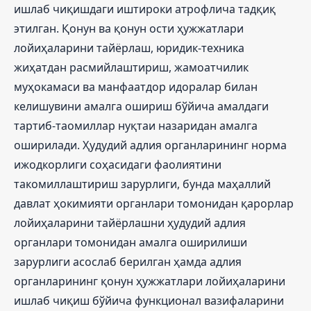
ишлаб чиқишдаги иштироки атрофлича тадқиқ
этилган. Қонун ва қонун ости ҳужжатлари
лойиҳаларини тайёрлаш, юридик-техника
жиҳатдан расмийлаштириш, жамоатчилик
муҳокамаси ва манфаатдор идоралар билан
келишувини амалга ошириш бўйича амалдаги
тартиб-таомиллар нуқтаи назаридан амалга
оширилади. Ҳудудий адлия органларининг норма
ижодкорлиги соҳасидаги фаолиятини
такомиллаштириш зарурлиги, бунда маҳаллий
давлат ҳокимияти органлари томонидан қарорлар
лойиҳаларини тайёрлашни ҳудудий адлия
органлари томонидан амалга оширилиши
зарурлиги асослаб берилган ҳамда адлия
органларининг қонун ҳужжатлари лойиҳаларини
ишлаб чиқиш бўйича функционал вазифаларини