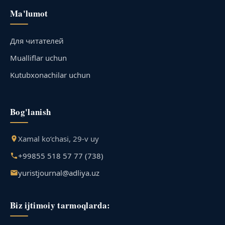
Ma'lumot
Для читателей
Mualliflar uchun
Kutubxonachilar uchun
Bog'lanish
Xamal ko‘chasi, 29-v uy
+99855 518 57 77 (738)
yuristjournal@adliya.uz
Biz ijtimoiy tarmoqlarda: