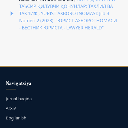
ТАЪСИР ҚИЛУВЧИ ҚОНУНЛАР: ТАҲЛИЛ ВА
ТАКЛИФ
,
YURIST AXBOROTNOMASI: Jild 3
Nomeri 2 (2023): “ЮРИСТ АХБОРОТНОМАСИ
- ВЕСТНИК ЮРИСТА - LAWYER HERALD”
Navigatsiya
Jurnal haqida
Arxiv
Bog‘lanish