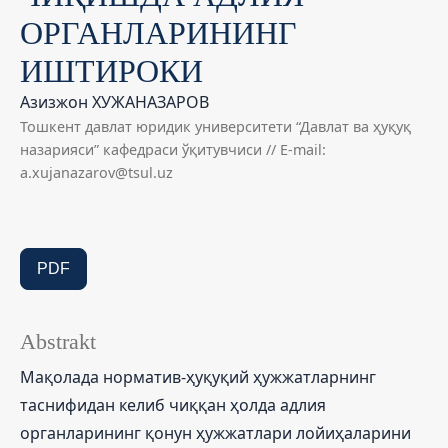
ОРГАНЛАРИНИНГ
ИШТИРОКИ
Азизжон ХУЖАНАЗАРОВ
Тошкент давлат юридик университети “Давлат ва ҳуқуқ
назарияси” кафедраси ўқитувчиси // E-mail:
a.xujanazarov@tsul.uz
PDF
Abstrakt
Мақолада норматив-ҳуқуқий ҳужжатларнинг
таснифидан келиб чиққан ҳолда адлия
органларининг қонун ҳужжатлари лойиҳаларини