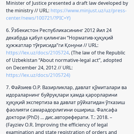
Minister of Justice presented a draft law developed by
the ministry // URL:
https://www.minjust.uz/uz/press-
center/news/100721/?PIC=Y)
6. Ўзбекистон Республикасининг 2012 йил 24
декабрда қабул қилинган “Норматив-ҳуқуқий
ҳужжатлар тўғрисида”ги Қонуни // URL:
https://lex.uz/docs/2105724
. (The law of the Republic
of Uzbekistan “About normative-legal act”, adopted
on December 24, 2012 // URL:
https://lex.uz/docs/2105724)
7. Файзиев О.Р. Вазирликлар, давлат қўмиталари ва
идораларнинг буйруқлари ҳамда қарорларини
ҳуқуқий экспертиза ва давлат рўйхатидан ўтказиш
фаолияти самарадорлигини ошириш. Фалсафа
доктори (PhD) ... дис.автореферати. Т.: 2018. –
(Fayziev O.R. Improving the efficiency of legal
examination and state registration of orders and