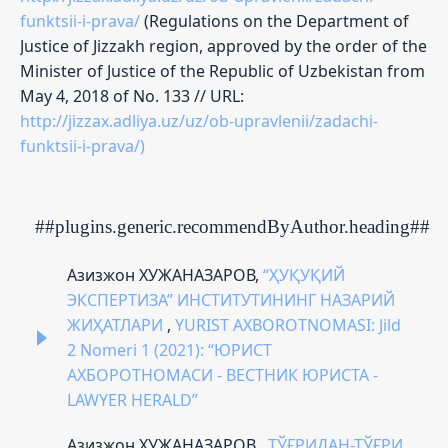
funktsii-i-prava/
(Regulations on the Department of
Justice of Jizzakh region, approved by the order of the
Minister of Justice of the Republic of Uzbekistan from
May 4, 2018 of No. 133 // URL:
http://jizzax.adliya.uz/uz/ob-upravlenii/zadachi-
funktsii-i-prava/)
##plugins.generic.recommendByAuthor.heading##
Азизжон ХУЖАНАЗАРОВ,
“ҲУҚУҚИЙ
ЭКСПЕРТИЗА” ИНСТИТУТИНИНГ НАЗАРИЙ
ЖИҲАТЛАРИ
,
YURIST AXBOROTNOMASI: Jild
2 Nomeri 1 (2021): “ЮРИСТ
АХБОРОТНОМАСИ - ВЕСТНИК ЮРИСТА -
LAWYER HERALD”
Азизжон ХУЖАНАЗАРОВ ,
ТЎҒРИДАН-ТЎҒРИ