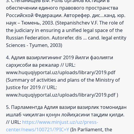
3. Степанищев В.Ф. Роль органов юстиции в
обеспечении единого правового пространства
Российской Федерации. Авторефер. дис…канд. юр.
наук – Тюмень, 2003. (Stepanishchev V.F. The role of
the judiciary in ensuring a unified legal space of the
Russian Federation. Autorefer. dis ... cand. legal entity
Sciences - Tyumen, 2003)
4. Адлия вазирлигининг 2019 йилги фаолияти
сарҳисоби ва режалар // URL:
www.huquqiyportal.uz/uploads/library/2019.pdf
(Summary of activities and plans of the Ministry of
Justice for 2019 // URL:
www.huquqiyportal.uz/uploads/library/2019.pdf )
5. Парламентда Адлия вазири вазирлик томонидан
ишлаб чиқилган қонун лойиҳасини тақдим қилди.
// URL:
https://www.minjust.uz/uz/press-
center/news/100721/?PIC=Y
(In Parliament, the