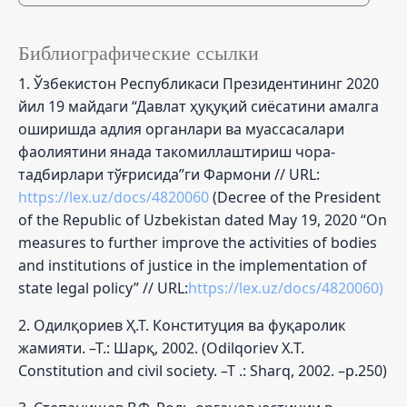
Библиографические ссылки
1. Ўзбекистон Республикаси Президентининг 2020
йил 19 майдаги “Давлат ҳуқуқий сиёсатини амалга
оширишда адлия органлари ва муассасалари
фаолиятини янада такомиллаштириш чора-
тадбирлари тўғрисида”ги Фармони // URL:
https://lex.uz/docs/4820060
(Decree of the President
of the Republic of Uzbekistan dated May 19, 2020 “On
measures to further improve the activities of bodies
and institutions of justice in the implementation of
state legal policy” // URL:
https://lex.uz/docs/4820060)
2. Одилқориев Ҳ.Т. Конституция ва фуқаролик
жамияти. –Т.: Шарқ, 2002. (Odilqoriev Х.T.
Constitution and civil society. –T .: Sharq, 2002. –р.250)