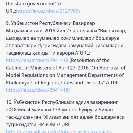
the state government” //
URL:
https://lex.uz/docs/2127706)
9. Ўзбекистон Республикаси Вазирлар
Маҳкамасининг 2016 йил 27 апрелдаги “Вилоятлар,
шаҳарлар ва туманлар ҳокимликлари бошқарув
аппаратлари тўғрисидаги намунавий низомларни
тасдиқлаш ҳақида”ги қарори // URL:
https://lex.uz/docs/2941418
(Resolution of the
Cabinet of Ministers of April 27, 2016 “On Approval of
Model Regulations on Management Departments of
Khokimiyats of Regions, Cities and Districts” // URL:
https://lex.uz/docs/2941418)
10. Ўзбекистон Республикаси адлия вазирининг
2018 йил 4 майдаги 133-ум-сон буйруғи билан
тасждиқланган “Жиззах вилоят адлия бошқармаси
тўғрисида”ги НИЗОМ // URL:
http://jizzax.adliya.uz/uz/ob-upravlenii/zadachi-