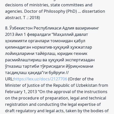
decisions of ministries, state committees and
agencies. Doctor of Philosophy (PhD) ... dissertation
abstract. T .: 2018)
8. Ўзбекистон Республикаси Адлия вазирининг
2013 йил 1 февралдаги “Маҳаллий давлат
ҳокимияти органлари томонидан қабул
қилинадиган норматив-ҳуқуқий ҳужжатлар
лойиҳаларини тайёрлаш, юридик-техник
расмийлаштириш ва ҳуқуқий экспертизадан
ўтказиш тартиби тўғрисидаги йўриқномани
тасдиқлаш ҳақида”ги буйруғи //
URL:
https://lex.uz/docs/2127706
(Order of the
Minister of Justice of the Republic of Uzbekistan from
February 1, 2013 “On the approval of the instructions
on the procedure of preparation, legal and technical
registration and conducting the legal expertise of
draft regulatory and legal acts, taken by the bodies of