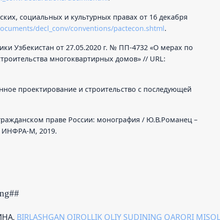
ких, социальных и культурных правах от 16 декабря
documents/decl_conv/conventions/pactecon.shtml
.
ки Узбекистан от 27.05.2020 г. № ПП-4732 «О мерах по
троительства многоквартирных домов» // URL:
енное проектирование и строительство с последующей
гражданском праве России: монография / Ю.В.Романец –
: ИНФРА-М, 2019.
ing##
ИНА,
BIRLASHGAN QIROLLIK OLIY SUDINING QARORI MISOL