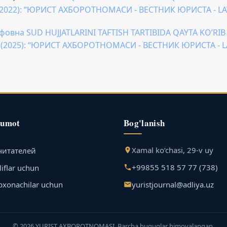
2 (2022): “ЮРИСТ АХБОРОТНОМАСИ - ВЕСТНИК ЮРИСТА - L
вна SUD HUJJATLARINI TAFTISH TARTIBIDA QAYTA KO’RIB
 2 (2025): “ЮРИСТ АХБОРОТНОМАСИ - ВЕСТНИК ЮРИСТА - 
lumot
Bog'lanish
Xamal ko‘chasi, 29-v uy
читателей
+99855 518 57 77 (738)
iflar uchun
yuristjournal@adliya.uz
bxonachilar uchun
© 2026 YURIST AXBOROTNOMASI. Barcha huquqlar himoyalangan.