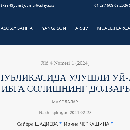
 (738)
yuristjournal@adliya.uz
04:23:16
08.08.2026
ASOSIY SAHIFA
YANGI SON
ARXIV
MUALLIFLARG
Jild 4 Nomeri 1 (2024)
СПУБЛИКАСИДА УЛУШЛИ УЙ
ТИБГА СОЛИШНИНГ ДОЛЗАР
МАҚОЛАЛАР
Nashr qilingan 2024-02-27
Сайёра ШАДИЕВА
+
Ирина ЧЕРКАШИНА
+