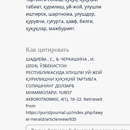
табиат, қурилиш, уй-жой, улушли
иштирок, шартнома, улушдор,
қурувчи, суғурта, ҳавф, белги,
ҳуқуқлар, мажбурият.
Как цитировать
ШАДИЕВА , С., & ЧЕРКАШИНА , И.
(2024). ЎЗБЕКИСТОН
РЕСПУБЛИКАСИДА УЛУШЛИ УЙ-ЖОЙ
ҚУРИЛИШНИ ҲУҚУҚИЙ ТАРТИБГА
СОЛИШНИНГ ДОЛЗАРБ
МУАММОЛАРИ.
YURIST
AXBOROTNOMASI
,
4
(1), 16–22. Retrieved
from
https://yuristjournal.uz/index.php/lawy
er-herald/article/view/935