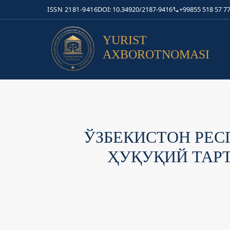
ISSN 2181-9416
DOI: 10.34920/2187-9416
+99855 518 57 77
YURIST
AXBOROTNOMASI
ЎЗБЕКИСТОН РЕ
ҲУҚУҚИЙ ТАР