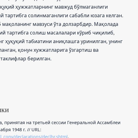
уқуқий ҳужжатларнинг мавжуд бўлмаганлиги
й тартибга солинмаганлиги сабабли юзага келган.
б мақоланинг мавзуси ўта долзарбдир. Мақолада
ий тартибга солиш масалалари кўриб чиқилиб,
 ҳуқуқий табиатини аниқлашга уринилган, унинг
ланган, қонун хужжатларига ўзгартиш ва
таклифлар берилган.
лки
, принятая на третьей сессии Генеральной Ассамблеи
абря 1948 г. // URL:
_conv/declarations/declhr.shtml
.