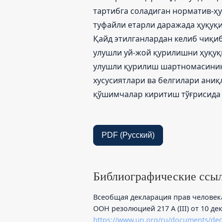
тартибга соладиган норматив-ҳ
туфайли етарли даражада ҳуқуқи
Қайд этилганлардан келиб чиқи
улушли уй-жой қурилишни ҳуқуқ
улушли қурилиш шартномасининг
хусусиятлари ва белгилари аниқ
қўшимчалар киритиш тўғрисида 
PDF (Русский)
Библиографические ссы
Всеобщая декларация прав человека
ООН резолюцией 217 А (III) от 10 дек
https://www.un.org/ru/documents/decl