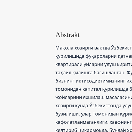
Abstrakt
Мақола хозирги вақтда Ўзбекист
қурилишида фуқароларни қатна
квартирали уйларни улуш кирит
таҳлил қилишга бағишланган. 
бизнинг иқтисодиётимизнинг их
томонидан капитал қурилишда б
жойларини яхшилаш масаласини 
хозирги кунда Ўзбекистонда ул
бузилиши, улар томонидан қури
кафолатланмаганлиги, хавфнин
келтириб чиқармоқда. Бундай ҳо