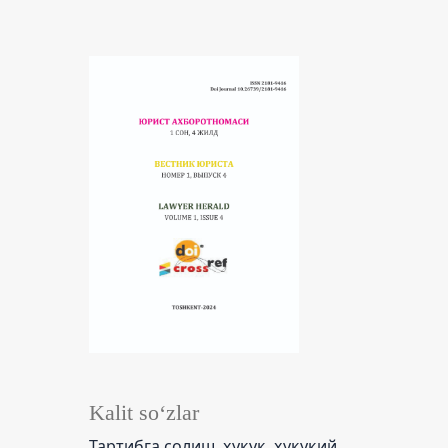
Kalit so‘zlar
Тартибга солиш, ҳуқуқ, ҳуқуқий