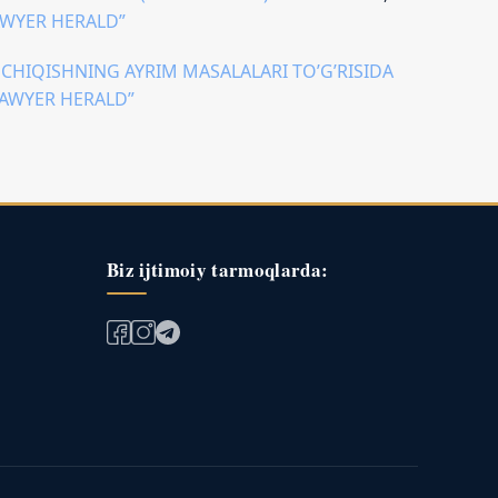
AWYER HERALD”
 CHIQISHNING AYRIM MASALALARI TO’G’RISIDA
LAWYER HERALD”
Biz ijtimoiy tarmoqlarda: