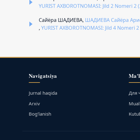
YURIST AXBOROTNOMASI: Jild 2 Nomeri 
Сайёра ШАДИЕВА,
ШАДИЕВА Сайёра Арифо
,
YURIST AXBOROTNOMASI: Jild 4 Nomeri
Navigatsiya
Ma'
Jurnal haqida
Для 
Arxiv
Muall
Bog‘lanish
Kutu