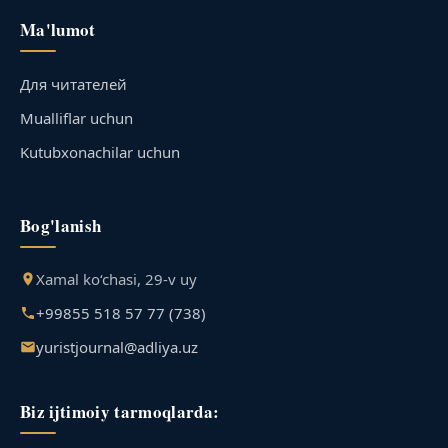
Ma'lumot
Для читателей
Mualliflar uchun
Kutubxonachilar uchun
Bog'lanish
Xamal ko‘chasi, 29-v uy
+99855 518 57 77 (738)
yuristjournal@adliya.uz
Biz ijtimoiy tarmoqlarda: