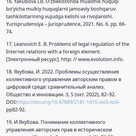
16. Yakubova I.B. O‘zbekistonda mualliflik huquqi
bo‘yicha mulkiy huquqlarni jamoaviy boshqaruv
tashkilotlarining vujudga kelishi va rivojlanishi.
Yurisprudensiya – Jurisprudence, 2021. No. 6. pp. 66-
74.
17. Leanovich Е. B. Problems of legal regulation of the
Internet relations with a foreign element.
[Электронный ресурс]. http: // www.evolution.info.
18. Якубова, И. 2022. Проблемы осуществления
коллективного управления авторским правом в
цифровой среде: сравнительный анализ.
Общество и инновации. 3, 5 (окт. 2022), 82–92.
DOI:
https://doi.org/10.47689/2181-1415-vol3-iss5-
pp82-92.
19. И.Якубова. Понимание коллективного
управления авторских прав в историческом