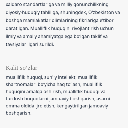
xalqaro standartlariga va milliy qonunchilikning
qiyosiy-huquqiy tahliliga, shuningdek, O‘zbekiston va
boshqa mamlakatlar olimlarining fikrlariga eʼtibor
qaratilgan. Mualliflik huquqini rivojlantirish uchun
ilmiy va amaliy ahamiyatga ega bo‘lgan taklif va
tavsiyalar ilgari surildi.
Kalit so‘zlar
mualliflik huquqi, sun'iy intellekt, mualliflik
shartnomalari bo‘yicha haq to‘lash, mualliflik
huquqini amalga oshirish, mualliflik huquqi va
turdosh huquqlarni jamoaviy boshqarish, asarni
omma oldida ijro etish, kengaytirilgan jamoaviy
boshqarish.