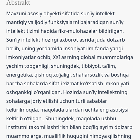
Abstrakt
Mavzuni asosiy obyekti sifatida sun’iy intellekt
mantiqiy va ijodiy funksiyalarni bajaradigan sun’iy
intellekt tizimi haqida fikr-mulohazalar bildirilgan.
Sun’iy intellekt hozirgi axborot asrida juda dolzarb
bo‘lib, uning yordamida insoniyat ilm-fanda yangi
imkoniyatlar ochib, XXI asrning global muammolariga
yеchim topganligi, shuningdek, tibbiyot, taʼlim,
energetika, qishloq xoʻjaligi, shaharsozlik va boshqa
barcha sohalarda sifatli xizmat koʻrsatish imkoniyati
oshgankigi o’rganilgan. Hozirda sunʼiy intellektning
sohalarga joriy etilishi uchun turli sabablar
keltirilmoqda, maqolada ulardan uchta eng asosiysi
keltirib o‘tilgan.. Shuningdek, maqolada ushbu
institutni takomillashtirish bilan bog‘liq ayrim dolzarb
muammolarga, mualliflik huquqini himoya qilishning