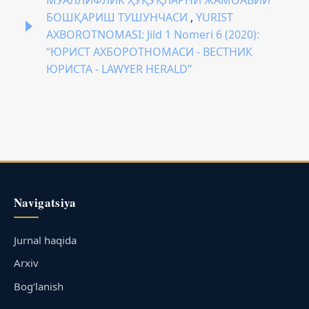
БОШҚАРИШ ТУШУНЧАСИ
,
YURIST
AXBOROTNOMASI: Jild 1 Nomeri 6 (2020):
“ЮРИСТ АХБОРОТНОМАСИ - ВЕСТНИК
ЮРИСТА - LAWYER HERALD”
Navigatsiya
Jurnal haqida
Arxiv
Bog‘lanish