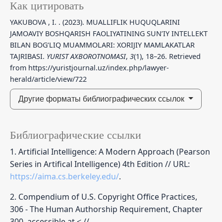
Как цитировать
YAKUBOVA , I. . (2023). MUALLIFLIK HUQUQLARINI
JAMOAVIY BOSHQARISH FAOLIYATINING SUN’IY INTELLEKT
BILAN BOG‘LIQ MUAMMOLARI: XORIJIY MAMLAKATLAR
TAJRIBASI.
YURIST AXBOROTNOMASI
,
3
(1), 18–26. Retrieved
from https://yuristjournal.uz/index.php/lawyer-
herald/article/view/722
Другие форматы библиографических ссылок
Библиографические ссылки
1. Artificial Intelligence: A Modern Approach (Pearson
Series in Artifical Intelligence) 4th Edition // URL:
https://aima.cs.berkeley.edu/
.
2. Compendium of U.S. Copyright Office Practices,
306 - The Human Authorship Requirement, Chapter
300, accessible at < //