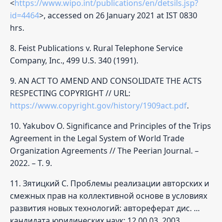
<
https://www.wipo.int/publications/en/detsils.jsp?
id=4464
>, accessed on 26 January 2021 at IST 0830
hrs.
8. Feist Publications v. Rural Telephone Service
Company, Inc., 499 U.S. 340 (1991).
9. AN ACT TO AMEND AND CONSOLIDATE THE ACTS
RESPECTING COPYRIGHT // URL:
https://www.copyright.gov/history/1909act.pdf
.
10. Yakubov O. Significance and Principles of the Trips
Agreement in the Legal System of World Trade
Organization Agreements // The Peerian Journal. –
2022. – Т. 9.
11. Зятицкий С. Проблемы реализации авторских и
смежных прав на коллективной основе в условиях
развития новых технологий: автореферат дис. ...
кандидата юридических наук: 12.00.03. 2003.