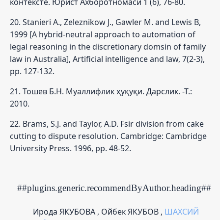
контексте. Юрист Ахборотномаси 1 (6), 76-80.
20. Stanieri A., Zeleznikow J., Gawler M. and Lewis B,
1999 [A hybrid-neutral approach to automation of
legal reasoning in the discretionary domsin of family
law in Australia], Artificial intelligence and law, 7(2-3),
pp. 127-132.
21. Тошев Б.Н. Муаллифлик ҳуқуқи. Дарслик. -Т.:
2010.
22. Brams, S.J. and Taylor, A.D. Fsir division from cake
cutting to dispute resolution. Cambridge: Cambridge
University Press. 1996, pp. 48-52.
##plugins.generic.recommendByAuthor.heading##
Ирода ЯКУБОВА , Ойбек ЯКУБОВ ,
ШАХСИЙ