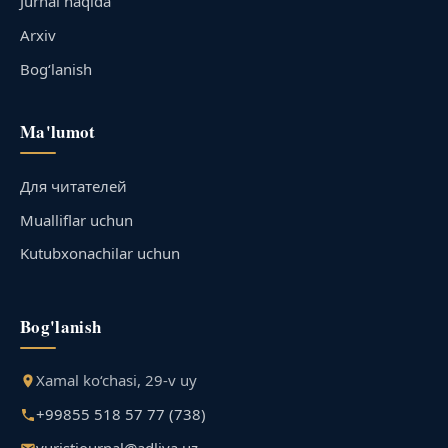
Jurnal haqida
Arxiv
Bog‘lanish
Ma'lumot
Для читателей
Mualliflar uchun
Kutubxonachilar uchun
Bog'lanish
Xamal ko‘chasi, 29-v uy
+99855 518 57 77 (738)