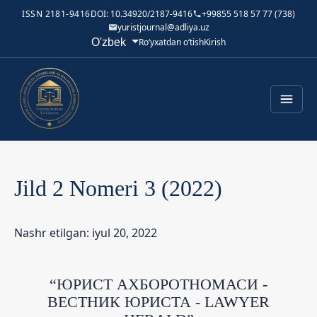
ISSN 2181-9416
DOI: 10.34920/2187-9416
+99855 518 57 77 (738)
yuristjournal@adliya.uz
Tilni o'zgartirish. Joriy til:
O'zbek
Ro‘yxatdan o‘tish
Kirish
Jild 2 Nomeri 3 (2022)
Nashr etilgan: iyul 20, 2022
“ЮРИСТ АХБОРОТНОМАСИ -
ВЕСТНИК ЮРИСТА - LAWYER