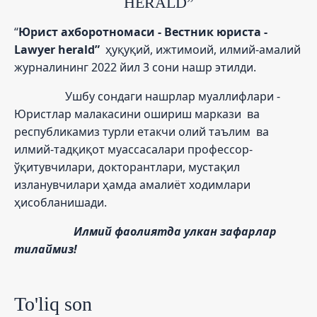
HERALD”
“
Юрист ахборотномаси - Вестник юриста -
Lawyer herald”
ҳуқуқий, ижтимоий, илмий-амалий
журналининг 2022 йил 3 сони нашр этилди.
Ушбу сондаги нашрлар муаллифлари -
Юристлар малакасини ошириш маркази ва
республикамиз турли етакчи олий таълим ва
илмий-тадқиқот муассасалари профессор-
ўқитувчилари, докторантлари, мустақил
изланувчилари ҳамда амалиёт ходимлари
ҳисобланишади.
Илмий фаолиятда улкан зафарлар
тилаймиз!
To'liq son