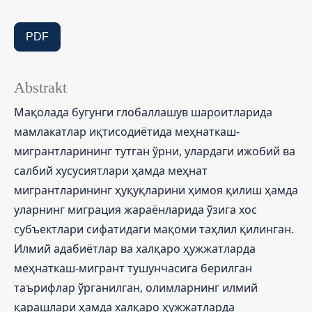
PDF
Abstrakt
Мақолада бугунги глобаллашув шароитларида
мамлакатлар иқтисодиётида меҳнаткаш-
мигрантларининг тутган ўрни, улардаги ижобий ва
салбий хусусиятлари ҳамда меҳнат
мигрантларининг ҳуқуқларини ҳимоя қилиш ҳамда
уларнинг миграция жараёнларида ўзига хос
субъектлари сифатидаги мақоми таҳлил қилинган.
Илмий адабиётлар ва халқаро ҳужжатларда
меҳнаткаш-мигрант тушунчасига берилган
таърифлар ўрганилган, олимларнинг илмий
қарашлари ҳамда халқаро ҳужжатларда