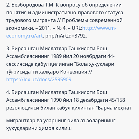
2. Безбородова Т.М. К вопросу об определении
понятия и административно-правового статуса
трудового мигранта // Проблемы современной
экономики. – 2011. – № 4. – URL:
http://www.m-
economy.ru/art
. php?nArtId=3792.
3. Бирлашган Миллатлар Ташкилоти Бош
Ассамблеясининг 1989 йил 20 ноябрдаги 44-
сессиясида қабул қилинган “Бола ҳуқуқлари
тўғрисида”ги халқаро Конвенция //
https://lex.uz/docs/2595909
4. Бирлашган Миллатлар Ташкилоти Бош
Ассамблеясининг 1990 йил 18 декабрдаги 45/158
резолюцияси билан қабул қилинган “Барча меҳнат
мигрантлар ва уларнинг оила аъзоларининг
ҳуқуқларини ҳимоя қилиш