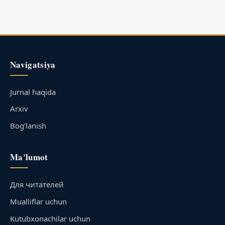
Navigatsiya
Jurnal haqida
Arxiv
Bog‘lanish
Ma'lumot
Для читателей
Mualliflar uchun
Kutubxonachilar uchun