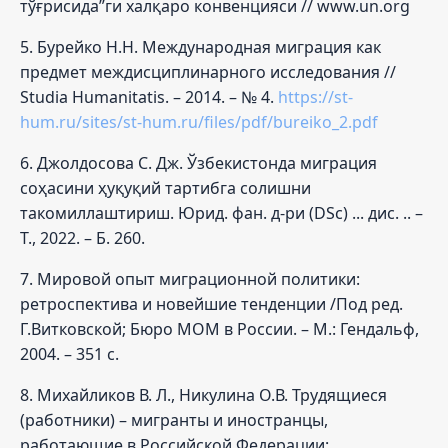
тўғрисида”ги халқаро конвенцияси // www.un.org
5. Бурейко Н.Н. Международная миграция как
предмет междисциплинарного исследования //
Studia Humanitatis. – 2014. – № 4.
https://st-
hum.ru/sites/st-hum.ru/files/pdf/bureiko_2.pdf
6. Джолдосова С. Дж. Ўзбекистонда миграция
соҳасини ҳуқуқий тартибга солишни
такомиллаштириш. Юрид. фан. д-ри (DSc) ... дис. .. –
Т., 2022. – Б. 260.
7. Мировой опыт миграционной политики:
ретроспектива и новейшие тенденции /Под ред.
Г.Витковской; Бюро МОМ в России. – М.: Гендальф,
2004. – 351 с.
8. Михайликов В. Л., Никулина О.В. Трудящиеся
(работники) – мигранты и иностранцы,
работающие в Российской Федерации: