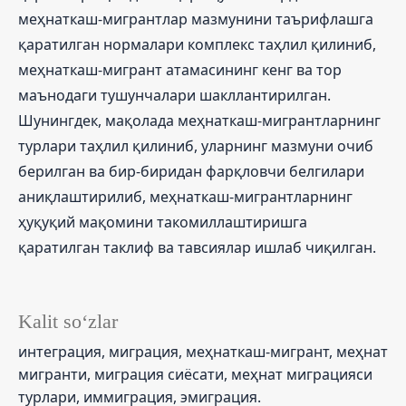
меҳнаткаш-мигрантлар мазмунини таърифлашга
қаратилган нормалари комплекс таҳлил қилиниб,
меҳнаткаш-мигрант атамасининг кенг ва тор
маънодаги тушунчалари шакллантирилган.
Шунингдек, мақолада меҳнаткаш-мигрантларнинг
турлари таҳлил қилиниб, уларнинг мазмуни очиб
берилган ва бир-биридан фарқловчи белгилари
аниқлаштирилиб, меҳнаткаш-мигрантларнинг
ҳуқуқий мақомини такомиллаштиришга
қаратилган таклиф ва тавсиялар ишлаб чиқилган.
Kalit so‘zlar
интеграция, миграция, меҳнаткаш-мигрант, меҳнат
мигранти, миграция сиёсати, меҳнат миграцияси
турлари, иммиграция, эмиграция.