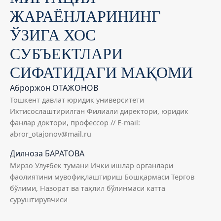
ЖАРАЁНЛАРИНИНГ
ЎЗИГА ХОС
СУБЪЕКТЛАРИ
СИФАТИДАГИ МАҚОМИ
Аброржон ОТАЖОНОВ
Тошкент давлат юридик университети
Ихтисослаштирилган Филиали директори, юридик
фанлар доктори, профессор // E-mail:
abror_otajonov@mail.ru
Дилноза БАРАТОВА
Мирзо Улуғбек тумани Ички ишлар органлари
фаолиятини мувофиқлаштириш Бошқармаси Тергов
бўлими, Назорат ва таҳлил бўлинмаси катта
суруштирувчиси