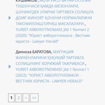
КУШБАКОВ ,
АҚЛИ РАСО ВА НАРОСОЛИК
ТУШУНЧАСИ ҲАМДА МЕЗОНЛАРИ,
ШУНИНГДЕК УЛАРНИ ТАРТИБГА СОЛИШГА
ДОИР ЖИНОЯТ ҚОНУНИ НОРМАЛАРИНИ
ТАКОМИЛЛАШТИРИШ МАСАЛАЛАРИ
,
YURIST AXBOROTNOMASI: Jild 1 Nomeri 2
(2020): “Юрист ахборотномаси - Вестник
юриста - Lawyer herald”
Дилноза БАРАТОВА,
МИГРАЦИЯ
ЖАРАЁНЛАРИНИ ҲУҚУҚИЙ ТАРТИБГА
СОЛИШНИНГ ХОРИЖИЙ ТАЖРИБАСИ
,
YURIST AXBOROTNOMASI: Jild 1 Nomeri 1
(2022): “ЮРИСТ АХБОРОТНОМАСИ -
ВЕСТНИК ЮРИСТА - LAWYER HERALD”
1
2
>
>>