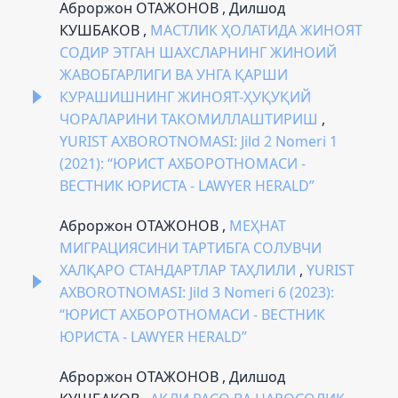
Аброржон ОТАЖОНОВ , Дилшод
КУШБАКОВ ,
МАСТЛИК ҲОЛАТИДА ЖИНОЯТ
СОДИР ЭТГАН ШАХСЛАРНИНГ ЖИНОИЙ
ЖАВОБГАРЛИГИ ВА УНГА ҚАРШИ
КУРАШИШНИНГ ЖИНОЯТ-ҲУҚУҚИЙ
ЧОРАЛАРИНИ ТАКОМИЛЛАШТИРИШ
,
YURIST AXBOROTNOMASI: Jild 2 Nomeri 1
(2021): “ЮРИСТ АХБОРОТНОМАСИ -
ВЕСТНИК ЮРИСТА - LAWYER HERALD”
Аброржон ОТАЖОНОВ ,
МЕҲНАТ
МИГРАЦИЯСИНИ ТАРТИБГА СОЛУВЧИ
ХАЛҚАРО СТАНДАРТЛАР ТАҲЛИЛИ
,
YURIST
AXBOROTNOMASI: Jild 3 Nomeri 6 (2023):
“ЮРИСТ АХБОРОТНОМАСИ - ВЕСТНИК
ЮРИСТА - LAWYER HERALD”
Аброржон ОТАЖОНОВ , Дилшод