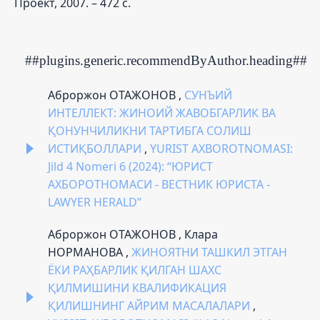
Проект, 2007. – 472 с.
##plugins.generic.recommendByAuthor.heading##
Аброржон ОТАЖОНОВ ,
СУНЪИЙ
ИНТEЛЛEКТ: ЖИНОИЙ ЖАВОБГАРЛИК ВА
ҚОНУНЧИЛИКНИ ТАРТИБГА СОЛИШ
ИСТИҚБОЛЛАРИ
,
YURIST AXBOROTNOMASI:
Jild 4 Nomeri 6 (2024): “ЮРИСТ
АХБОРОТНОМАСИ - ВЕСТНИК ЮРИСТА -
LAWYER HERALD”
Аброржон ОТАЖОНОВ , Клара
НОРМАНОВА ,
ЖИНОЯТНИ ТАШКИЛ ЭТГАН
ЁКИ РАҲБАРЛИК ҚИЛГАН ШАХС
ҚИЛМИШИНИ КВАЛИФИКАЦИЯ
ҚИЛИШНИНГ АЙРИМ МАСАЛАЛАРИ
,