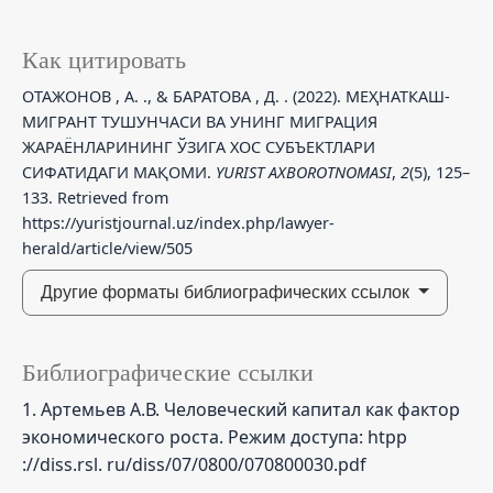
Как цитировать
ОТАЖОНОВ , А. ., & БАРАТОВА , Д. . (2022). МЕҲНАТКАШ-
МИГРАНТ ТУШУНЧАСИ ВА УНИНГ МИГРАЦИЯ
ЖАРАЁНЛАРИНИНГ ЎЗИГА ХОС СУБЪЕКТЛАРИ
СИФАТИДАГИ МАҚОМИ.
YURIST AXBOROTNOMASI
,
2
(5), 125–
133. Retrieved from
https://yuristjournal.uz/index.php/lawyer-
herald/article/view/505
Другие форматы библиографических ссылок
Библиографические ссылки
1. Артемьев А.В. Человеческий капитал как фактор
экономического роста. Режим доступа: htpp
://diss.rsl. ru/diss/07/0800/070800030.pdf