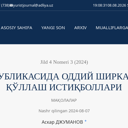
 (738)
yuristjournal@adliya.uz
19:08:32
08.08.2026
ASOSIY SAHIFA
YANGI SON
ARXIV
MUALLIFLARG
Jild 4 Nomeri 3 (2024)
ПУБЛИКАСИДА ОДДИЙ ШИРК
ҚЎЛЛАШ ИСТИҚБОЛЛАРИ
МАҚОЛАЛАР
Nashr qilingan 2024-08-07
Аскар ДЖУМАНОВ
+