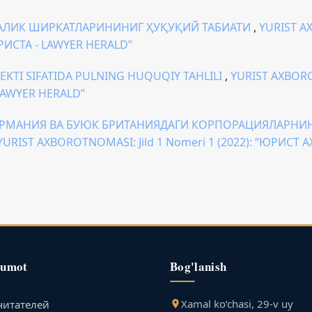
АЛИК ШИРКАТЛАРИНИНИГ ҲУҚУҚИЙ ТАБИАТИ
,
YURIST AX
СТА - LAWYER HERALD”
KTI SIFATIDA PULNING HUQUQIY TAHLILI
,
YURIST AXBORO
AWYER HERALD”
ЕРМАНИЯ ВА БУЮК БРИТАНИЯДАГИ КОРПОРАЦИЯЛАРНИ
YURIST AXBOROTNOMASI: Jild 1 Nomeri 1 (2022): “ЮРИС
lumot
Bog'lanish
Xamal ko‘chasi, 29-v uy
читателей