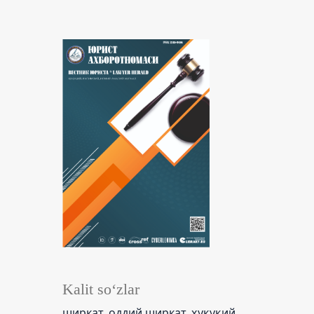
Kalit so‘zlar
ширкат, оддий ширкат, ҳуқуқий