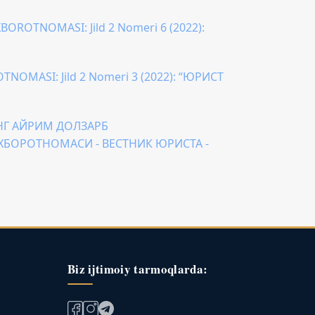
BOROTNOMASI: Jild 2 Nomeri 6 (2022):
TNOMASI: Jild 2 Nomeri 3 (2022): “ЮРИСТ
НГ АЙРИМ ДОЛЗАРБ
Т АХБОРОТНОМАСИ - ВЕСТНИК ЮРИСТА -
Biz ijtimoiy tarmoqlarda: