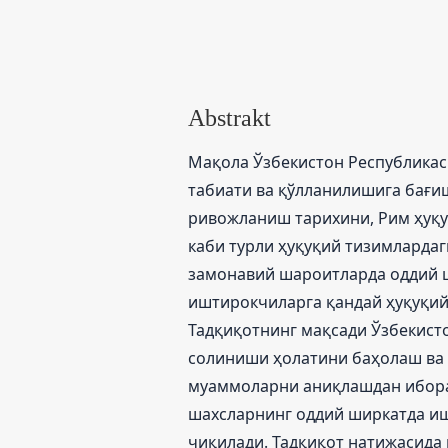
Abstrakt
Мақола Ўзбекистон Республика
табиати ва қўлланилишига бағи
ривожланиш тарихини, Рим ҳуқу
каби турли ҳуқуқий тизимлардаг
замонавий шароитларда оддий 
иштирокчиларга қандай ҳуқуқий
Тадқиқотнинг мақсади Ўзбекист
солиниши ҳолатини баҳолаш ва 
муаммоларни аниқлашдан иборат.
шахсларнинг оддий ширкатда и
чиқилади. Тадқиқот натижасида