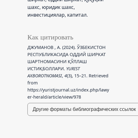
шахс, юридик шахс,
инвестициялар, капитал.
Как цитировать
ДЖУМАНОВ , А. (2024). ЎЗБЕКИСТОН
РЕСПУБЛИКАСИДА ОДДИЙ ШИРКАТ
ШАРТНОМАСИНИ ҚЎЛЛАШ
ИСТИҚБОЛЛАРИ.
YURIST
AXBOROTNOMASI
,
4
(3), 15–21. Retrieved
from
https://yuristjournal.uz/index.php/lawy
er-herald/article/view/978
Другие форматы библиографических ссылок