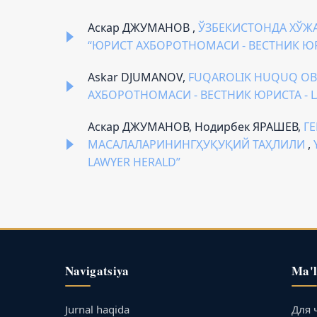
Аскар ДЖУМАНОВ ,
ЎЗБЕКИСТОНДА ХЎЖ
“ЮРИСТ АХБОРОТНОМАСИ - ВЕСТНИК ЮРИ
Askar DJUMANOV,
FUQAROLIK HUQUQ OBE
АХБОРОТНОМАСИ - ВЕСТНИК ЮРИСТА - L
Аскар ДЖУМАНОВ, Нодирбек ЯРАШЕВ,
Г
МАСАЛАЛАРИНИНГҲУҚУҚИЙ ТАҲЛИЛИ
,
LAWYER HERALD”
Navigatsiya
Ma'
Jurnal haqida
Для 