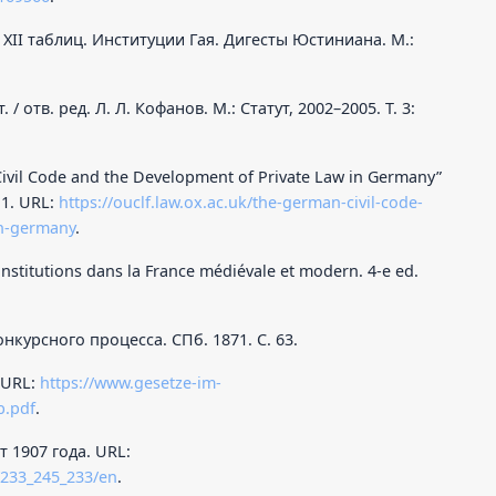
II таблиц. Институции Гая. Дигесты Юстиниана. М.:
. / отв. ред. Л. Л. Кофанов. М.: Статут, 2002–2005. Т. 3:
il Code and the Development of Private Law in Germany”
 1. URL:
https://ouclf.law.ox.ac.uk/the-german-civil-code-
in-germany
.
 institutions dans la France médiévale et modern. 4-e ed.
курсного процесса. СПб. 1871. С. 63.
 URL:
https://www.gesetze-im-
b.pdf
.
 1907 года. URL:
4/233_245_233/en
.