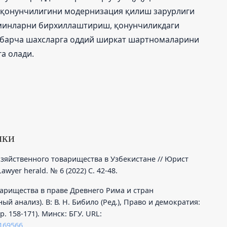
 қонунчилигини модернизация қилиш зарурлиги
ерминларни бирхиллаштириш, қонунчиликдаги
 барча шахсларга оддий ширкат шартномаларини
а олади.
лки
зяйственного товарищества в Узбекистане // Юрист
wyer herald. № 6 (2022) C. 42-48.
оварищества в праве Древнего Рима и стран
й анализ). В: В. Н. Бибило (Ред.), Право и демократия:
. 158-171). Минск: БГУ. URL:
/169566
.