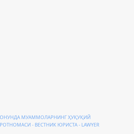
 ҚОНУНДА МУАММОЛАРНИНГ ҲУҚУҚИЙ
ХБОРОТНОМАСИ - ВЕСТНИК ЮРИСТА - LAWYER