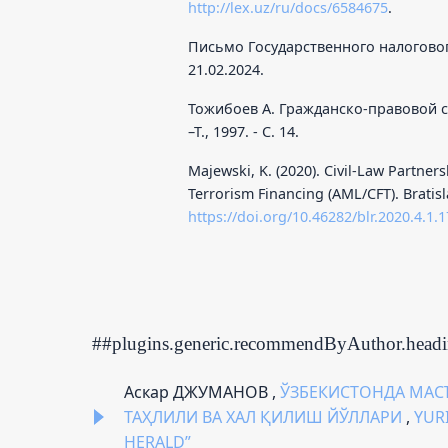
http://lex.uz/ru/docs/6584675
.
Письмо Государственного налоговог
21.02.2024.
Тожибоев А. Гражданско-правовой ст
–Т., 1997. - С. 14.
Majewski, K. (2020). Civil-Law Partne
Terrorism Financing (AML/CFT). Bratisl
https://doi.org/10.46282/blr.2020.4.1.
##plugins.generic.recommendByAuthor.head
Аскар ДЖУМАНОВ ,
ЎЗБЕКИСТОНДА МАС
ТАҲЛИЛИ ВА ХАЛ ҚИЛИШ ЙЎЛЛАРИ
,
YUR
HERALD”