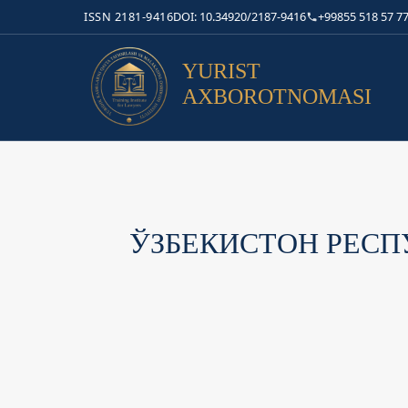
ISSN 2181-9416
DOI: 10.34920/2187-9416
+99855 518 57 77
YURIST
AXBOROTNOMASI
ЎЗБЕКИСТОН РЕС