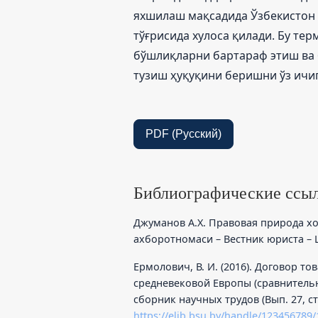
яхшилаш мақсадида Ўзбекистон
тўғрисида хулоса қилади. Бу т
бўшлиқларни бартараф этиш ва
тузиш ҳуқуқини беришни ўз ичиг
PDF (Русский)
Библиографические ссы
Джуманов А.Х. Правовая природа хо
ахборотномаси – Вестник юриста – La
Ермолович, В. И. (2016). Договор т
средневековой Европы (сравнительны
сборник научных трудов (Вып. 27, стр
https://elib.bsu.by/handle/123456789