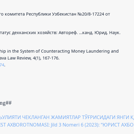
о комитета Республики Узбекистан №20/8-17224 от
атус дехканских хозяйств: Автореф. …канд. Юрид. Наук.
rship in the System of Counteracting Money Laundering and
ava Law Review, 4(1), 167-176.
174
.
ing##
ЪУЛИЯТИ ЧЕКЛАНГАН ЖАМИЯТЛАР ТЎҒРИСИДАГИ ЯНГИ
IST AXBOROTNOMASI: Jild 3 Nomeri 6 (2023): “ЮРИСТ А