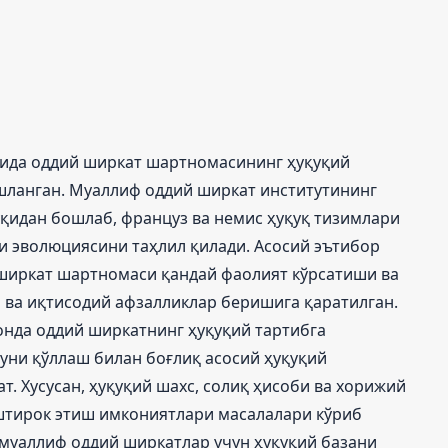
сида оддий ширкат шартномасининг ҳуқуқий
шланган. Муаллиф оддий ширкат институтининг
қидан бошлаб, француз ва немис ҳуқуқ тизимлари
и эволюциясини таҳлил қилади. Асосий эътибор
ширкат шартномаси қандай фаолият кўрсатиши ва
 ва иқтисодий афзалликлар беришига қаратилган.
онда оддий ширкатнинг ҳуқуқий тартибга
уни қўллаш билан боғлиқ асосий ҳуқуқий
 Хусусан, ҳуқуқий шахс, солиқ ҳисоби ва хорижий
штирок этиш имкониятлари масалалари кўриб
 муаллиф оддий ширкатлар учун ҳуқуқий базани