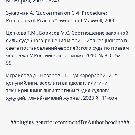
М.: Норма, 2007. - 624 с.
Зукерман А. “Zuckerman on Civil Procedure:
Princeples of Practice” Sweet and Maxwell, 2006.
Цепкова Т.М., Борисов М.С. Соотношение законной
силы судебного решения и принципа res judicata в
свете постановлений европейского суда по правам
человека // Российская юстиция. 2010. № 8. С. 52–
55.
Исраилова Д., Назаров Ш.. Суд қарорларининг
қонунийлиги, асослиги ва адолатлилигини
текширишнинг янги тартиби “Одил судлов”
ҳуқуқий, илмий-амалий журнал. 2023 й., 11-сон.
##plugins.generic.recommendByAuthor.heading##