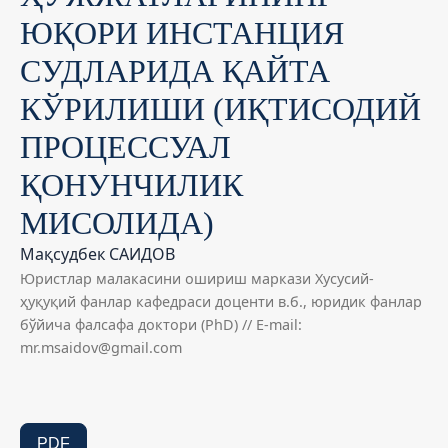
ЮҚОРИ ИНСТАНЦИЯ
СУДЛАРИДА ҚАЙТА
КЎРИЛИШИ (ИҚТИСОДИЙ
ПРОЦЕССУАЛ
ҚОНУНЧИЛИК
МИСОЛИДА)
Мақсудбек САИДОВ
Юристлар малакасини ошириш маркази Хусусий-
ҳуқуқий фанлар кафедраси доценти в.б., юридик фанлар
бўйича фалсафа доктори (PhD) // E-mail:
mr.msaidov@gmail.com
PDF