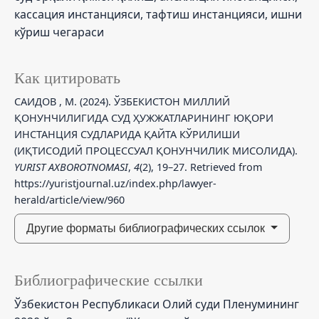
кассация инстанцияси, тафтиш инстанцияси, ишни
кўриш чегараси
Как цитировать
САИДОВ , М. (2024). ЎЗБЕКИСТОН МИЛЛИЙ
ҚОНУНЧИЛИГИДА СУД ҲУЖЖАТЛАРИНИНГ ЮҚОРИ
ИНСТАНЦИЯ СУДЛАРИДА ҚАЙТА КЎРИЛИШИ
(ИҚТИСОДИЙ ПРОЦЕССУАЛ ҚОНУНЧИЛИК МИСОЛИДА).
YURIST AXBOROTNOMASI
,
4
(2), 19–27. Retrieved from
https://yuristjournal.uz/index.php/lawyer-
herald/article/view/960
Другие форматы библиографических ссылок
Библиографические ссылки
Ўзбекистон Республикаси Олий суди Пленумининг