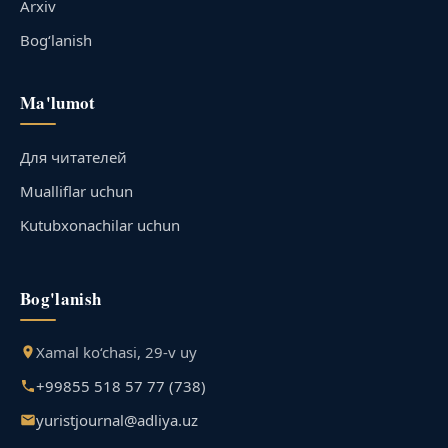
Arxiv
Bog‘lanish
Ma'lumot
Для читателей
Mualliflar uchun
Kutubxonachilar uchun
Bog'lanish
Xamal ko‘chasi, 29-v uy
+99855 518 57 77 (738)
yuristjournal@adliya.uz