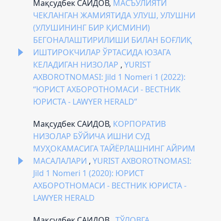
Мақсудбек САИДОВ,
МАСЪУЛИЯТИ
ЧЕКЛАНГАН ЖАМИЯТИДА УЛУШ, УЛУШНИ
(УЛУШИНИНГ БИР ҚИСМИНИ)
БЕГОНАЛАШТИРИЛИШИ БИЛАН БОҒЛИҚ
ИШТИРОКЧИЛАР ЎРТАСИДА ЮЗАГА
КЕЛАДИГАН НИЗОЛАР
,
YURIST
AXBOROTNOMASI: Jild 1 Nomeri 1 (2022):
“ЮРИСТ АХБОРОТНОМАСИ - ВЕСТНИК
ЮРИСТА - LAWYER HERALD”
Мақсудбек САИДОВ,
КОРПОРАТИВ
НИЗОЛАР БЎЙИЧА ИШНИ СУД
МУҲОКАМАСИГА ТАЙЁРЛАШНИНГ АЙРИМ
МАСАЛАЛАРИ
,
YURIST AXBOROTNOMASI:
Jild 1 Nomeri 1 (2020): ЮРИСТ
АХБОРОТНОМАСИ - ВЕСТНИК ЮРИСТА -
LAWYER HERALD
Мақсудбек САИДОВ ,
ТЎЛОВГА