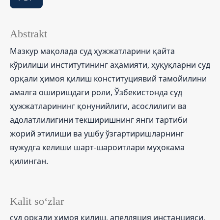
Abstrakt
Мазкур мақолада суд ҳужжатларини қайта
кўрилиши институтининг аҳамияти, ҳуқуқларни суд
орқали ҳимоя қилиш конституциявий тамойилини
амалга оширишдаги роли, Ўзбекистонда суд
ҳужжатларининг қонунийлиги, асослилиги ва
адолатлилигини текширишнинг янги тартиби
жорий этилиши ва ушбу ўзгартиришларнинг
вужудга келиши шарт-шароитлари муҳокама
қилинган.
Kalit so‘zlar
суд орқали ҳимоя қилиш, апелляция инстанцияси,