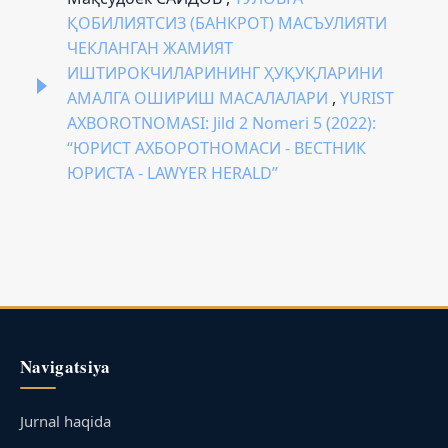
ҚОБИЛИЯТСИЗ (БАНКРОТ) МАСЪУЛИЯТИ
ЧЕКЛАНГАН ЖАМИЯТ
ИШТИРОКЧИЛАРИНИНГ ҲУҚУҚЛАРИНИ
АМАЛГА ОШИРИШ МАСАЛАЛАРИ
,
YURIST
AXBOROTNOMASI: Jild 2 Nomeri 5 (2022):
“ЮРИСТ АХБОРОТНОМАСИ - ВЕСТНИК
ЮРИСТА - LAWYER HERALD”
Navigatsiya
Jurnal haqida