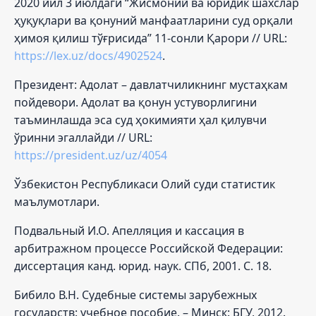
2020 йил 3 июлдаги “Жисмоний ва юридик шахслар
ҳуқуқлари ва қонуний манфаатларини суд орқали
ҳимоя қилиш тўғрисида” 11-сонли Қарори // URL:
https://lex.uz/docs/4902524
.
Президент: Адолат – давлатчиликнинг мустаҳкам
пойдевори. Адолат ва қонун устуворлигини
таъминлашда эса суд ҳокимияти ҳал қилувчи
ўринни эгаллайди // URL:
https://president.uz/uz/4054
Ўзбекистон Республикаси Олий суди статистик
маълумотлари.
Подвальный И.О. Апелляция и кассация в
арбитражном процессе Российской Федерации:
диссертация канд. юрид. наук. СПб, 2001. С. 18.
Бибило В.Н. Судебные системы зарубежных
государств: учебное пособие. – Минск: БГУ, 2012.